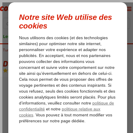
Les garanties de vacances
Tunisie
Accueil
Golf de Hammamet
Port el Kantaoui
Dessole Abou Sofiane
Dessole Abou Sofiane
All Inclusive
-
Hôtel