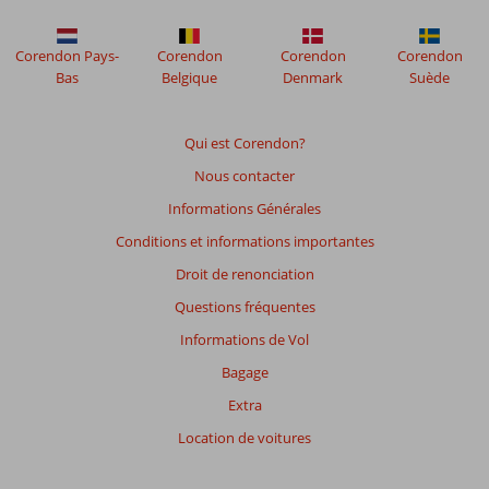
Abou
Sofiane
Corendon Pays-
Corendon
Corendon
Corendon
Bas
Belgique
Denmark
Suède
Les
avis
datant
Qui est Corendon?
de
Nous contacter
plus
de
Informations Générales
48
Conditions et informations importantes
mois
ne
Droit de renonciation
sont
Questions fréquentes
plus
affichés
Informations de Vol
afin
Bagage
de
garantir
Extra
la
Location de voitures
pertinence
des
avis