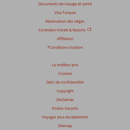
Documents de voyage et santé
présentés.
En
Visa Turquie
savoir
Réservation des sièges
plus
sur
Corendon Hotels & Resorts
nos
Affiliation
avis.
*Conditions d'action
Le meilleur prix
Cookies
Décl. de confidentilité
Copyright
Disclaimer
Postes Vacants
Voyager plus durablement
Sitemap