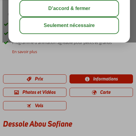
03:00
00:40
août 32°
C
share
sauver
Directement sur la plage
Deux restaurants à la carte
Programme d'animation agréable pour petits et grands
En savoir plus
Prix
Informations
Photos et Vidéos
Carte
Vols
Dessole Abou Sofiane