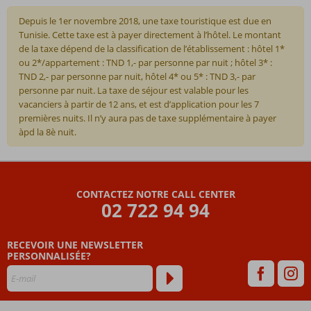
Depuis le 1er novembre 2018, une taxe touristique est due en
Tunisie. Cette taxe est à payer directement à l’hôtel. Le montant
de la taxe dépend de la classification de l’établissement : hôtel 1*
ou 2*/appartement : TND 1,- par personne par nuit ; hôtel 3* :
TND 2,- par personne par nuit, hôtel 4* ou 5* : TND 3,- par
personne par nuit. La taxe de séjour est valable pour les
vacanciers à partir de 12 ans, et est d’application pour les 7
premières nuits. Il n’y aura pas de taxe supplémentaire à payer
àpd la 8è nuit.
Les
commentaires
sont
CONTACTEZ NOTRE CALL CENTER
écrits
02 722 94 94
par
nos
clients
RECEVOIR UNE NEWSLETTER
après
PERSONNALISÉE?
leur
séjour
dans
Dessole