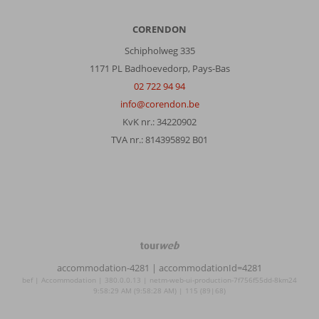
CORENDON
Schipholweg 335
1171 PL Badhoevedorp, Pays-Bas
02 722 94 94
info@corendon.be
KvK nr.: 34220902
TVA nr.: 814395892 B01
TourWeb
©
accommodation-4281
| accommodationId=4281
NetMatch
bef | Accommodation | 380.0.0.13 | netm-web-ui-production-7f756f55dd-8km24
9:58:29 AM (9:58:28 AM) | 115 (89|68)