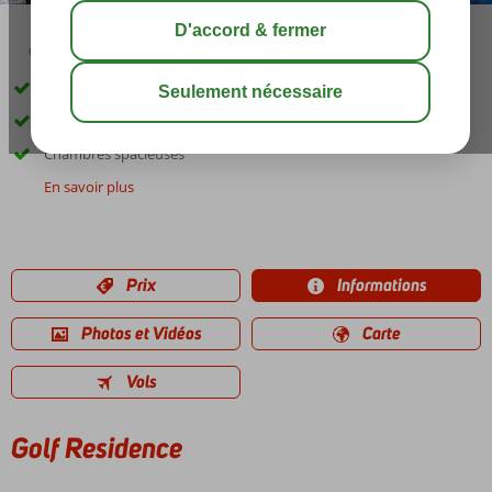
03:00
00:40
août 32°
C
share
sauver
Près de la marina et de la magnifique plage
Activités agréables pour petits et grands
Chambres spacieuses
En savoir plus
Prix
Informations
Photos et Vidéos
Carte
Vols
Golf Residence