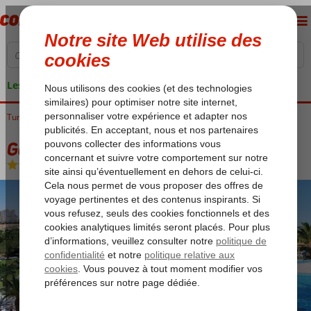
Les garanties de vacances
Tunisie
Accueil
Golf de Hammamet
Port el Kantaoui
Golf Residence
Golf Residence
Demi-pension
-
Hôtel