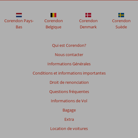
Golf
Residence
Corendon Pays-
Corendon
Corendon
Corendon
Les
Bas
Belgique
Denmark
Suède
avis
datant
de
Qui est Corendon?
plus
Nous contacter
de
48
Informations Générales
mois
Conditions et informations importantes
ne
sont
Droit de renonciation
plus
Questions fréquentes
affichés
afin
Informations de Vol
de
Bagage
garantir
la
Extra
pertinence
Location de voitures
des
avis