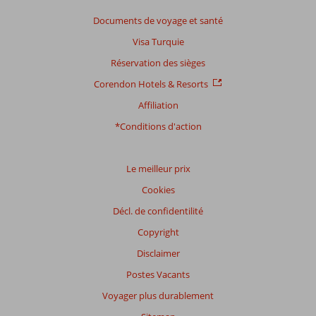
présentés.
Documents de voyage et santé
En
savoir
Visa Turquie
plus
Réservation des sièges
sur
nos
Corendon Hotels & Resorts
avis.
Affiliation
*Conditions d'action
Le meilleur prix
Cookies
Décl. de confidentilité
Copyright
Disclaimer
Postes Vacants
Voyager plus durablement