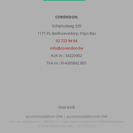
CORENDON
Schipholweg 335
1171 PL Badhoevedorp, Pays-Bas
02 722 94 94
info@corendon.be
KvK nr.: 34220902
TVA nr.: 814395892 B01
TourWeb
©
accommodation-294
| accommodationId=294
NetMatch
bef | Accommodation | 380.0.0.13 | netm-web-ui-production-7f756f55dd-mm9vq
6:54:56 AM (6:54:56 AM) | 121 (110|91)