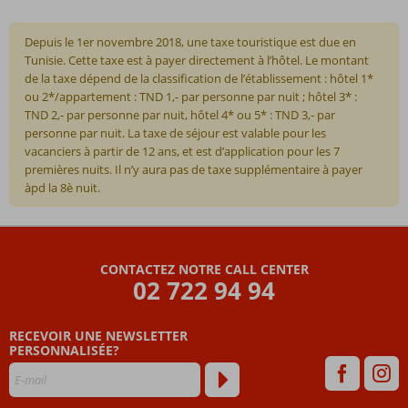
Depuis le 1er novembre 2018, une taxe touristique est due en
Tunisie. Cette taxe est à payer directement à l’hôtel. Le montant
de la taxe dépend de la classification de l’établissement : hôtel 1*
ou 2*/appartement : TND 1,- par personne par nuit ; hôtel 3* :
TND 2,- par personne par nuit, hôtel 4* ou 5* : TND 3,- par
personne par nuit. La taxe de séjour est valable pour les
vacanciers à partir de 12 ans, et est d’application pour les 7
premières nuits. Il n’y aura pas de taxe supplémentaire à payer
àpd la 8è nuit.
Les
commentaires
sont
CONTACTEZ NOTRE CALL CENTER
écrits
02 722 94 94
par
nos
clients
RECEVOIR UNE NEWSLETTER
après
PERSONNALISÉE?
leur
séjour
dans