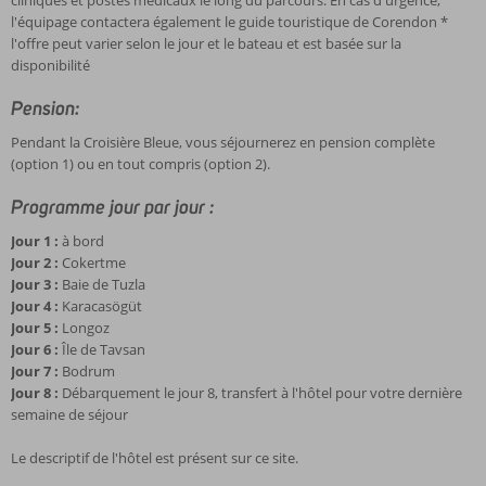
cliniques et postes médicaux le long du parcours. En cas d'urgence,
l'équipage contactera également le guide touristique de Corendon *
l'offre peut varier selon le jour et le bateau et est basée sur la
disponibilité
Pension:
Pendant la Croisière Bleue, vous séjournerez en pension complète
(option 1) ou en tout compris (option 2).
Programme jour par jour :
Jour 1 :
à bord
Jour 2 :
Cokertme
Jour 3 :
Baie de Tuzla
Jour 4 :
Karacasögüt
Jour 5 :
Longoz
Jour 6 :
Île de Tavsan
Jour 7 :
Bodrum
Jour 8 :
Débarquement le jour 8, transfert à l'hôtel pour votre dernière
semaine de séjour
Le descriptif de l'hôtel est présent sur ce site.