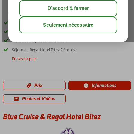
00:45
août 33°
C
share
sauver
Combinaison idéale croisière et hôtel
Superbe croisière le long de la côte égéenne
Goelette turque traditionnelle
Séjour au Regal Hotel Bitez 2 étoiles
En savoir plus
Prix
Informations
Photos et Vidéos
Blue Cruise & Regal Hotel Bitez