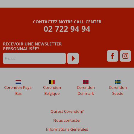
Les
commentaires
sont
CONTACTEZ NOTRE CALL CENTER
écrits
02 722 94 94
par
nos
clients
RECEVOIR UNE NEWSLETTER
après
PERSONNALISÉE?
leur
séjour
dans
Blue
Cruise
&
Corendon Pays-
Corendon
Corendon
Corendon
Regal
Bas
Belgique
Denmark
Suède
Hotel
Bitez
Qui est Corendon?
Les
Nous contacter
avis
datant
Informations Générales
de