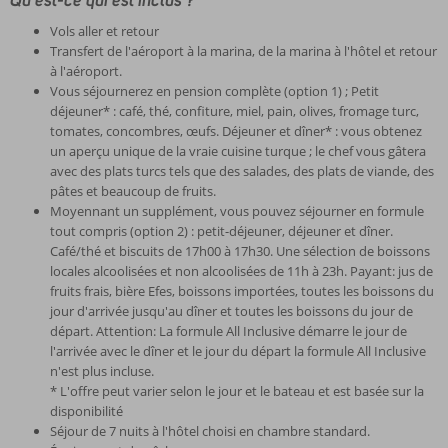
Qu'est-ce qui est inclus ?
Vols aller et retour
Transfert de l'aéroport à la marina, de la marina à l'hôtel et retour
à l'aéroport.
Vous séjournerez en pension complète (option 1) ; Petit
déjeuner* : café, thé, confiture, miel, pain, olives, fromage turc,
tomates, concombres, œufs. Déjeuner et dîner* : vous obtenez
un aperçu unique de la vraie cuisine turque ; le chef vous gâtera
avec des plats turcs tels que des salades, des plats de viande, des
pâtes et beaucoup de fruits.
Moyennant un supplément, vous pouvez séjourner en formule
tout compris (option 2) : petit-déjeuner, déjeuner et dîner.
Café/thé et biscuits de 17h00 à 17h30. Une sélection de boissons
locales alcoolisées et non alcoolisées de 11h à 23h. Payant: jus de
fruits frais, bière Efes, boissons importées, toutes les boissons du
jour d'arrivée jusqu'au dîner et toutes les boissons du jour de
départ. Attention: La formule All Inclusive démarre le jour de
l'arrivée avec le dîner et le jour du départ la formule All Inclusive
n'est plus incluse.
* L'offre peut varier selon le jour et le bateau et est basée sur la
disponibilité
Séjour de 7 nuits à l'hôtel choisi en chambre standard.