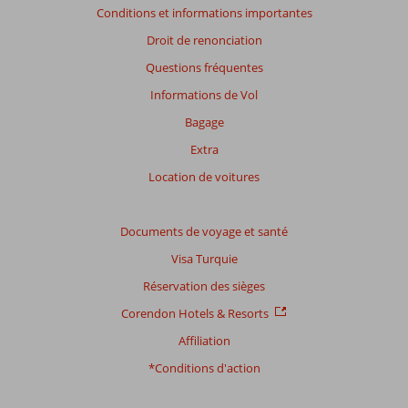
Conditions et informations importantes
plus
de
Droit de renonciation
48
Questions fréquentes
mois
ne
Informations de Vol
sont
Bagage
plus
affichés
Extra
afin
Location de voitures
de
garantir
la
Documents de voyage et santé
pertinence
des
Visa Turquie
avis
Réservation des sièges
présentés.
En
Corendon Hotels & Resorts
savoir
Affiliation
plus
sur
*Conditions d'action
nos
avis.