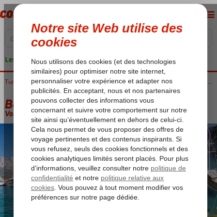
Les garanties de vacances
Accueil
Turquie
Côte Égéenne
Blue Cruises
Blue Cruises Bodrum
Blue Cruise & Regal Hotel Bitez
Blue Cruise & Regal Hotel Bitez
Voir description (option 2)