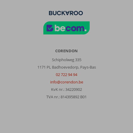
CORENDON
Schipholweg 335
1171 PL Badhoevedorp, Pays-Bas
02 722 94 94
info@corendon.be
KvK nr.: 34220902
TVA nr.: 814395892 B01