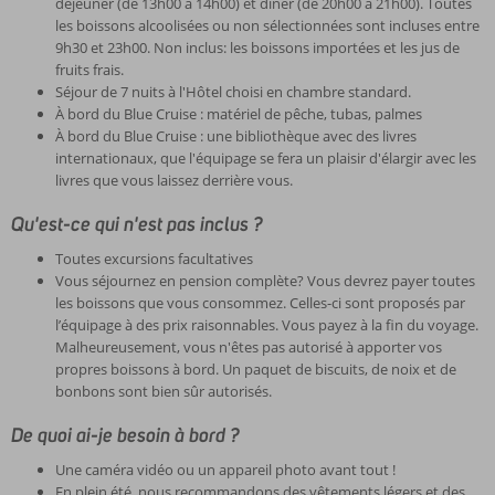
déjeuner (de 13h00 à 14h00) et dîner (de 20h00 à 21h00). Toutes
les boissons alcoolisées ou non sélectionnées sont incluses entre
9h30 et 23h00. Non inclus: les boissons importées et les jus de
fruits frais.
Séjour de 7 nuits à l'Hôtel choisi en chambre standard.
À bord du Blue Cruise : matériel de pêche, tubas, palmes
À bord du Blue Cruise : une bibliothèque avec des livres
internationaux, que l'équipage se fera un plaisir d'élargir avec les
livres que vous laissez derrière vous.
Qu'est-ce qui n'est pas inclus ?
Toutes excursions facultatives
Vous séjournez en pension complète? Vous devrez payer toutes
les boissons que vous consommez. Celles-ci sont proposés par
l’équipage à des prix raisonnables. Vous payez à la fin du voyage.
Malheureusement, vous n'êtes pas autorisé à apporter vos
propres boissons à bord. Un paquet de biscuits, de noix et de
bonbons sont bien sûr autorisés.
De quoi ai-je besoin à bord ?
Une caméra vidéo ou un appareil photo avant tout !
En plein été, nous recommandons des vêtements légers et des