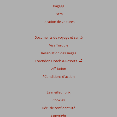
plus
Bagage
affichés
afin
Extra
de
Location de voitures
garantir
la
pertinence
Documents de voyage et santé
des
avis
Visa Turquie
présentés.
Réservation des sièges
En
savoir
Corendon Hotels & Resorts
plus
Affiliation
sur
nos
*Conditions d'action
avis.
Le meilleur prix
Cookies
Décl. de confidentilité
Copyright