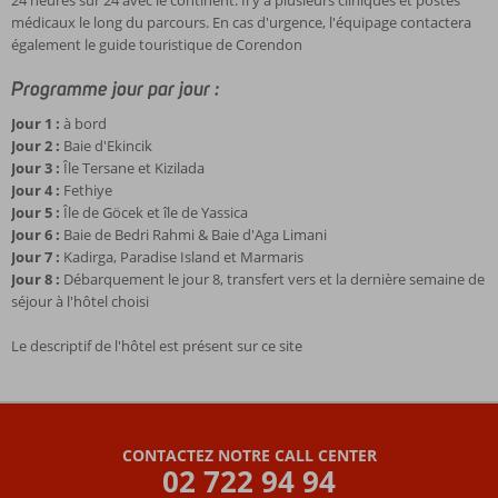
24 heures sur 24 avec le continent. Il y a plusieurs cliniques et postes
médicaux le long du parcours. En cas d'urgence, l'équipage contactera
également le guide touristique de Corendon
Programme jour par jour :
Jour 1 :
à bord
Jour 2 :
Baie d'Ekincik
Jour 3 :
Île Tersane et Kizilada
Jour 4 :
Fethiye
Jour 5 :
Île de Göcek et île de Yassica
Jour 6 :
Baie de Bedri Rahmi & Baie d'Aga Limani
Jour 7 :
Kadirga, Paradise Island et Marmaris
Jour 8 :
Débarquement le jour 8, transfert vers et la dernière semaine de
séjour à l'hôtel choisi
Le descriptif de l'hôtel est présent sur ce site
Les
commentaires
sont
CONTACTEZ NOTRE CALL CENTER
écrits
02 722 94 94
par