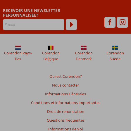
nos
clients
RECEVOIR UNE NEWSLETTER
après
PERSONNALISÉE?
leur
séjour
dans
Blue
Cruise
&
Corendon Pays-
Corendon
Corendon
Corendon
Grand
Bas
Belgique
Denmark
Suède
Pasa
Les
Qui est Corendon?
avis
Nous contacter
datant
de
Informations Générales
plus
Conditions et informations importantes
de
48
Droit de renonciation
mois
Questions fréquentes
ne
sont
Informations de Vol