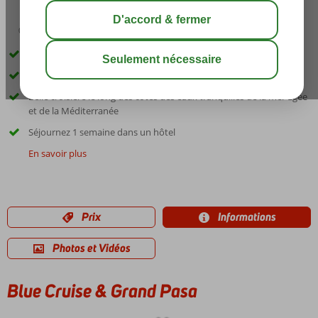
01:30
août 33°
C
share
sauver
Combinaison unique de croisière et d'hôtel
Goelette turque traditionnelle
Belle croisière le long des côtes des eaux tranquilles de la mer Égée
et de la Méditerranée
Séjournez 1 semaine dans un hôtel
En savoir plus
Prix
Informations
Photos et Vidéos
Blue Cruise & Grand Pasa