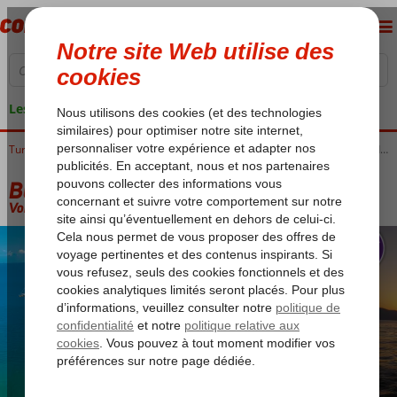
Les garanties de vacances
Accueil
Turquie
Côte Égéenne
Blue Cruises
Blue Cruises Marmaris
Blue Cruise & Grand Pasa
Blue Cruise & Grand Pasa
Voir description (option 2)