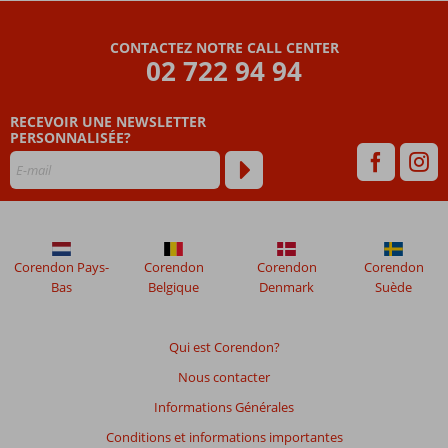
Les
CONTACTEZ NOTRE CALL CENTER
avis
02 722 94 94
datant
de
RECEVOIR UNE NEWSLETTER
plus
PERSONNALISÉE?
de
48
mois
ne
sont
plus
affichés
Corendon Pays-
Corendon
Corendon
Corendon
afin
Bas
Belgique
Denmark
Suède
de
garantir
la
Qui est Corendon?
pertinence
Nous contacter
des
avis
Informations Générales
présentés.
Conditions et informations importantes
En