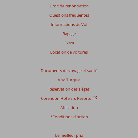
savoir
Droit de renonciation
plus
Questions fréquentes
sur
nos
Informations de Vol
avis.
Bagage
Extra
Note
totale
Location de voitures
Basé
sur:
Documents de voyage et santé
44
Visa Turquie
commentaires
Réservation des sièges
Corendon Hotels & Resorts
Distribution
Affiliation
des votes
Impression générale
7,1
Manger
6,1
*Conditions d'action
Emplacement
9,3
Chambres
5,8
Service
7,6
Enfants
4,5
Qualité-prix
6,8
Qualité-wifi
6,9
Le meilleur prix