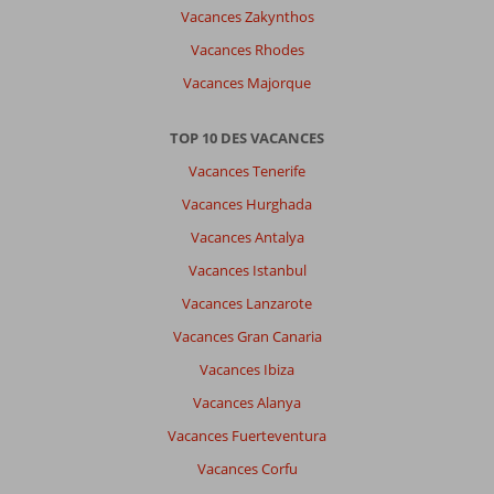
sur
Vacances Zakynthos
la
Vacances Rhodes
marina.
Les
Vacances Majorque
nombreux
commerces
TOP 10 DES VACANCES
valent
le
Vacances Tenerife
détour.
Vacances Hurghada
Bodrum
est
Vacances Antalya
très
Vacances Istanbul
animé
le
Vacances Lanzarote
soir
Vacances Gran Canaria
avec
ses
Vacances Ibiza
nombreux
Vacances Alanya
bars
et
Vacances Fuerteventura
restaurants,
Vacances Corfu
il
y