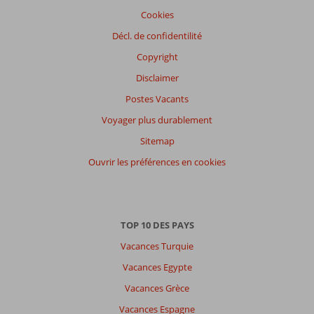
Cookies
Expériences
Décl. de confidentilité
de
nos
Copyright
clients
Langue
Disclaimer
Français (8)
Postes Vacants
Filtrer
Voyager plus durablement
par
Sitemap
participants
Ouvrir les préférences en cookies
Tous
Trier
par
datum (nieuw > oud)
TOP 10 DES PAYS
Vacances Turquie
Stephane
5,0
Vacances Egypte
Belgie
Vacances Grèce
En couple
,
07 octobre 2024
Vacances Espagne