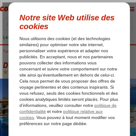
Les garanties de vacances
Turquie
Accueil
Côte Égéenne
Bodrum
Bodrum-Centrum
Diamond Of Bodrum
Diamond Of Bodrum
All Inclusive
-
Hôtel