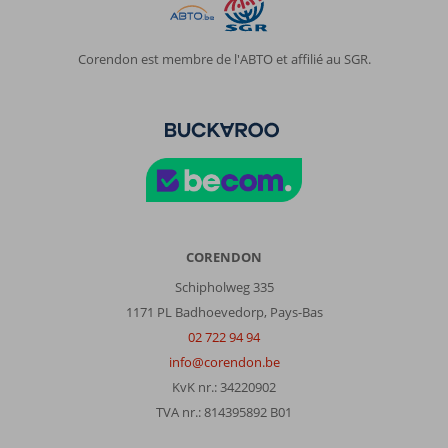
limitée
et
peu
Corendon est membre de l'ABTO et affilié au SGR.
variée,
ne
vaut
pas
un
5
étoiles.
Le
seul
point
CORENDON
positif
Schipholweg 335
est
1171 PL Badhoevedorp, Pays-Bas
l'emplacement
de
02 722 94 94
l'hôtel.
info@corendon.be
1ére
KvK nr.: 34220902
fois
TVA nr.: 814395892 B01
que
nous