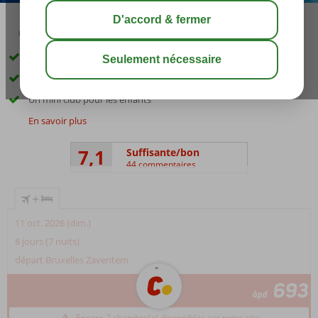
03:30
août 31°
C
share
sauver
Directement sur la plage
Un merveilleux Spa-center
Un mini club pour les enfants
En savoir plus
7,1
Suffisante/bon
44 commentaires
+
11 oct. 2026 (dim.)
8 jours (7 nuits)
départ Bruxelles Zaventem
693
àpd
Encore 2 chambre(s) disponibles sur notre site