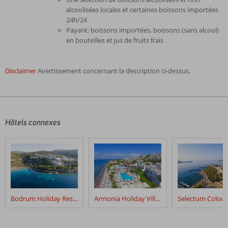
alcoolisées locales et certaines boissons importées
24h/24
Payant: boissons importées, boissons (sans alcool)
en bouteilles et jus de fruits frais
Disclaimer
Avertissement concernant la description ci-dessus.
Les
commentaires
sont
écrits
Hôtels connexes
par
nos
clients
après
leur
séjour
dans
Bodrum Holiday Resort
Armonia Holiday Village
Diamond
Of
Bodrum