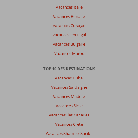
Vacances Italie
À
Vacances Bonaire
propos
Vacances Curaçao
de
Bodrum-
Vacances Portugal
Centrum:
Vacances Bulgarie
Bodrum
Vacances Maroc
est
une
ville
TOP 10 DES DESTINATIONS
charmante
Vacances Dubaï
où
il
Vacances Sardaigne
fait
Vacances Madère
bon
flâner
Vacances Sicile
dans
Vacances Îles Canaries
les
petites
Vacances Crète
ruelles
Vacances Sharm el Sheikh
et