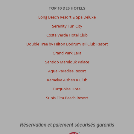
a
TOP 10 DES HOTELS
toujours
Long Beach Resort & Spa Deluxe
quelque
chose
Serenity Fun City
à
Costa Verde Hotel Club
faire.
Double Tree by Hilton Bodrum Isil Club Resort
À
Grand Park Lara
propos
de
Sentido Mamlouk Palace
Diamond
Aqua Paradise Resort
Of
Bodrum:
Kamelya Aishen K Club
Le
Turquoise Hotel
service
est
Sunis Elita Beach Resort
à
revoir,
propreté
catastrophique,
Réservation et paiement sécurisés garantis
nourriture
très