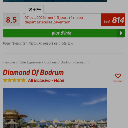
Hôtel
+
familial
Recommandé
idéal
8,5
07 oct. 2026 (mer.)
5 jours (4 nuits)
814
55
àpd
départ Bruxelles Zaventem
Parc
commentaires
aquatique
plus d’info
avec
toboggans
Pour “Enfants”, Kefaluka Resort est noté 8,7!
4
restaurants
à la carte
Turquie
Diamond Of Bodrum
Accueil
Côte Égéenne
Bodrum
Bodrum-Centrum
Spa
Diamond Of Bodrum
moderne
et centre
All Inclusive
-
Hôtel
sauver
de
beauté