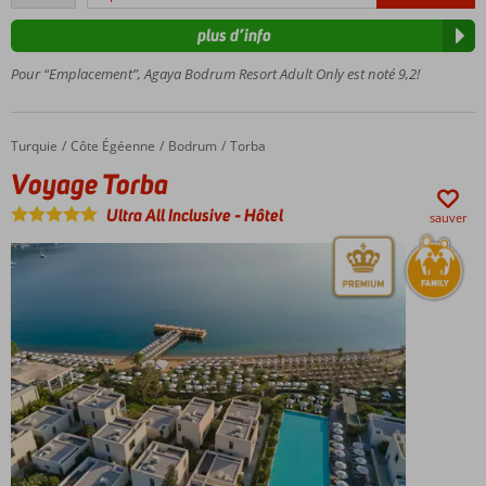
commentaires
Sur
plus d’info
une
colline
Pour “Emplacement”, Agaya Bodrum Resort Adult Only est noté 9,2!
Magnifique
vue sur le
château
Turquie
Voyage Torba
Accueil
Côte Égéenne
Bodrum
Torba
Voyage Torba
Ultra All Inclusive
-
Hôtel
sauver