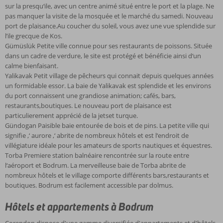
sur la presqu‘ile, avec un centre animé situé entre le port et la plage. Ne
pas manquer la visite de la mosquée et le marché du samedi. Nouveau
port de plaisance.Au coucher du soleil, vous avez une vue splendide sur
l’ile grecque de Kos.
Gümüslük Petite ville connue pour ses restaurants de poissons. Située
dans un cadre de verdure, le site est protégé et bénéficie ainsi d‘un
calme bienfaisant.
Yalikavak Petit village de pêcheurs qui connait depuis quelques années
un formidable essor. La baie de Yalikavak est splendide et les environs
du port connaissent une grandiose animation; cafés, bars,
restaurants,boutiques. Le nouveau port de plaisance est
particulierement apprécié de la jetset turque.
Gündogan Paisible baie entourée de bois et de pins. La petite ville qui
signifie ‚‘ aurore ‚‘ abrite de nombreux hôtels et est l‘endroit de
villégiature idéale pour les amateurs de sports nautiques et équestres.
Torba Premiere station balnéaire rencontrée sur la route entre
l‘aéroport et Bodrum. La merveilleuse baie de Torba abrite de
nombreux hôtels et le village comporte différents bars,restaurants et
boutiques. Bodrum est facilement accessible par dolmus.
Hôtels et appartements à Bodrum
Corendon dispose d'une gamme diversifiée d'appartements et d'hôtels.