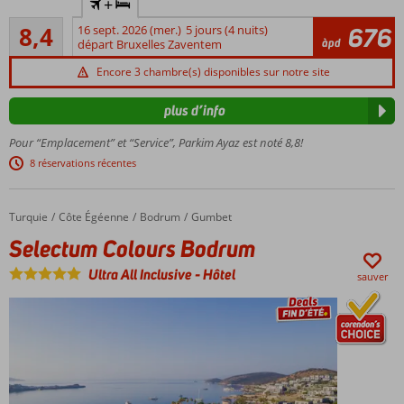
+
à la plage
Très bon
8,4
16 sept. 2026 (mer.)
5 jours (4 nuits)
676
2 piscines,
619
àpd
départ Bruxelles Zaventem
1 avec
commentaires
bain à
Encore 3 chambre(s) disponibles sur notre site
remous et
1 avec des
plus d’info
toboggans
Pour “Emplacement” et “Service”, Parkim Ayaz est noté 8,8!
4
bars
8 réservations récentes
Turquie
Selectum Colours Bodrum
Accueil
Côte Égéenne
Bodrum
Gumbet
Selectum Colours Bodrum
Ultra All Inclusive
-
Hôtel
sauver