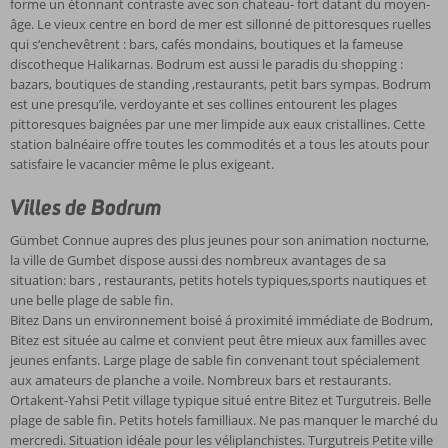
forme un étonnant contraste avec son chateau- fort datant du moyen-
âge. Le vieux centre en bord de mer est sillonné de pittoresques ruelles
qui s‘enchevêtrent : bars, cafés mondains, boutiques et la fameuse
discotheque Halikarnas. Bodrum est aussi le paradis du shopping :
bazars, boutiques de standing ,restaurants, petit bars sympas. Bodrum
est une presqu’ile, verdoyante et ses collines entourent les plages
pittoresques baignées par une mer limpide aux eaux cristallines. Cette
station balnéaire offre toutes les commodités et a tous les atouts pour
satisfaire le vacancier même le plus exigeant.
Villes de Bodrum
Gümbet Connue aupres des plus jeunes pour son animation nocturne,
la ville de Gumbet dispose aussi des nombreux avantages de sa
situation: bars , restaurants, petits hotels typiques,sports nautiques et
une belle plage de sable fin.
Bitez Dans un environnement boisé á proximité immédiate de Bodrum,
Bitez est située au calme et convient peut être mieux aux familles avec
jeunes enfants. Large plage de sable fin convenant tout spécialement
aux amateurs de planche a voile. Nombreux bars et restaurants.
Ortakent-Yahsi Petit village typique situé entre Bitez et Turgutreis. Belle
plage de sable fin. Petits hotels familliaux. Ne pas manquer le marché du
mercredi. Situation idéale pour les véliplanchistes. Turgutreis Petite ville