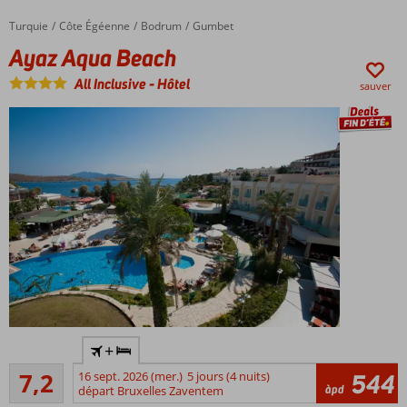
privée
Turquie
Ayaz Aqua Beach
Accueil
Côte Égéenne
Bodrum
Gumbet
Piscine
Ayaz Aqua Beach
avec
toboggans
All Inclusive
-
Hôtel
sauver
3
restaurants
à la carte
Activités
amusantes
pour petits
et grands
Près de
+
la plage
Suffisante/bon
et du
7,2
16 sept. 2026 (mer.)
5 jours (4 nuits)
544
87
àpd
centre
départ Bruxelles Zaventem
commentaires