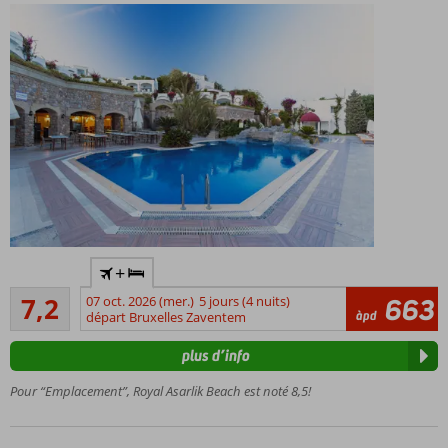
Directement
+
sur la plage
Suffisante/bon
7,2
07 oct. 2026 (mer.)
5 jours (4 nuits)
663
À
39
àpd
départ Bruxelles Zaventem
proximité
commentaires
du centre
plus d’info
de
Gumbet
Pour “Emplacement”, Royal Asarlik Beach est noté 8,5!
4
restaurants
à la carte