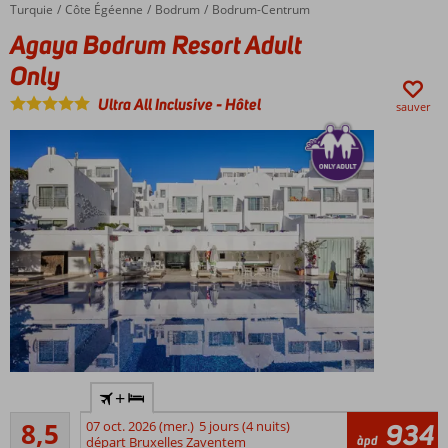
Turquie
Agaya Bodrum Resort Adult Only
Accueil
Côte Égéenne
Bodrum
Bodrum-Centrum
Agaya Bodrum Resort Adult
Only
Ultra All Inclusive
-
Hôtel
sauver
Only
+
Adult:
Recommandé
minimum
8,5
07 oct. 2026 (mer.)
5 jours (4 nuits)
934
42
àpd
16 ans
départ Bruxelles Zaventem