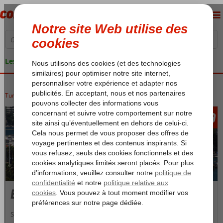
Les garanties de vacances
Turquie
Accueil
Côte Égéenne
Bodrum
399
àpd
Bodrum
Située sur la cote ouest , Bodrum est la destination par excellence