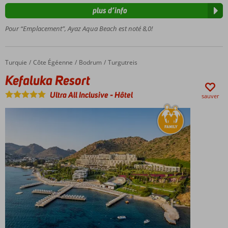
de
plus d’info
Gumbet
Chambres
Pour “Emplacement”, Ayaz Aqua Beach est noté 8,0!
spacieuses
Piscine
avec
Turquie
Kefaluka Resort
Accueil
Côte Égéenne
Bodrum
Turgutreis
toboggans
Kefaluka Resort
Ultra All Inclusive
-
Hôtel
sauver