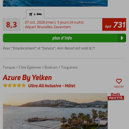
Plusieurs
+
piscines
Très bon
8,3
07 oct. 2026 (mer.)
5 jours (4 nuits)
731
Directement
40
àpd
départ Bruxelles Zaventem
sur la plage
commentaires
Divers
plus d’info
restaurants
à la carte
Pour “Emplacement” et “Service”, Arin Resort est noté 8,7!
Miniclub
pour les
enfants
Turquie
Azure By Yelken
Accueil
Côte Égéenne
Bodrum
Turgutreis
Azure By Yelken
Ultra All Inclusive
-
Hôtel
sauver