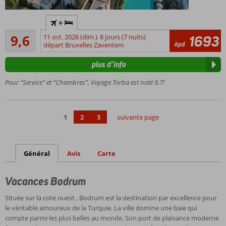
Paradis
+
de
Très excellente
vacances
9,6
11 oct. 2026 (dim.)
8 jours (7 nuits)
1693
26
àpd
de la
départ Bruxelles Zaventem
commentaires
chaîne
plus d’info
Voyage
Chambres
Pour “Service” et “Chambres”, Voyage Torba est noté 9,7!
luxueuses et
accueillantes
Équipements
1
2
3
suivante page
pour petits
et grands
Général
Avis
Carte
Vacances Bodrum
Située sur la cote ouest , Bodrum est la destination par excellence pour
le véritable amoureux de la Turquie. La ville domine une baie qui
compte parmi les plus belles au monde. Son port de plaisance moderne