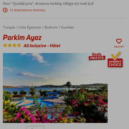
restaurants
Pour “Qualité-prix”, Armonia Holiday Village est noté 8,4!
pour
à la carte
enfants
12 réservations récentes
Activités
agréables
pour
Turquie
Parkim Ayaz
Accueil
Côte Égéenne
Bodrum
Gumbet
petits et
Parkim Ayaz
grands
All Inclusive
-
Hôtel
sauver
Directement