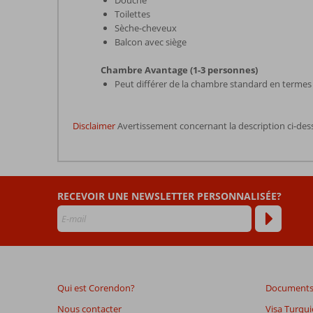
Douche
Toilettes
Sèche-cheveux
Balcon avec siège
Chambre Avantage (1-3 personnes)
Peut différer de la chambre standard en term
Disclaimer
Avertissement concernant la description ci-des
Les
commentaires
sont
RECEVOIR UNE NEWSLETTER PERSONNALISÉE?
écrits
par
nos
clients
après
leur
séjour
Qui est Corendon?
Documents 
dans
Carina
Nous contacter
Visa Turqui