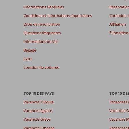
Hotel
Informations Générales
Réservation
Conditions et informations importantes
Corendon H
Les
avis
Droit de renonciation
Affiliation
datant
Questions fréquentes
*Conditions
de
plus
Informations de Vol
de
Bagage
48
mois
Extra
ne
Location de voitures
sont
plus
affichés
afin
de
TOP 10 DES PAYS
TOP 10 DE
garantir
Vacances Turquie
Vacances D
la
pertinence
Vacances Egypte
Vacances S
des
Vacances Grèce
Vacances 
avis
présentés.
Vacances Espagne
Vacances Si