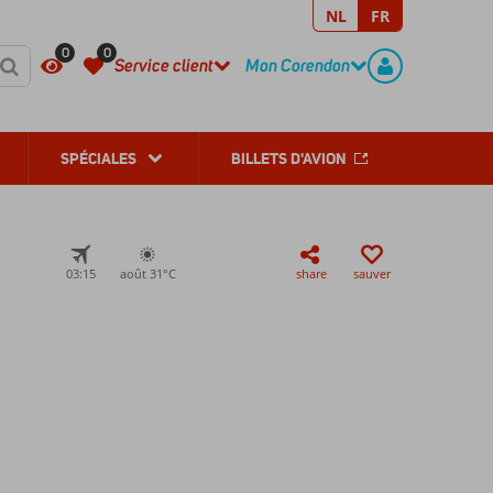
NL
FR
REGISTER
CONTACT
0
0
Service client
Mon Corendon
SPÉCIALES
BILLETS D'AVION
03:15
août 31°
C
share
sauver