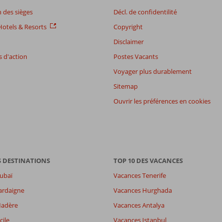
 des sièges
Décl. de confidentilité
otels & Resorts
Copyright
Disclaimer
 d'action
Postes Vacants
Voyager plus durablement
Sitemap
Ouvrir les préférences en cookies
S DESTINATIONS
TOP 10 DES VACANCES
ubaï
Vacances Tenerife
ardaigne
Vacances Hurghada
Madère
Vacances Antalya
cile
Vacances Istanbul