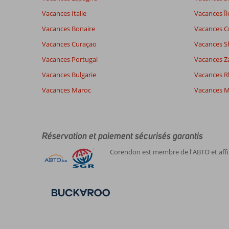
En
Vacances Italie
Vacances Îl
savoir
plus
Vacances Bonaire
Vacances C
sur
Vacances Curaçao
Vacances S
nos
avis.
Vacances Portugal
Vacances Z
Vacances Bulgarie
Vacances 
Vacances Maroc
Vacances M
Réservation et paiement sécurisés garantis
Corendon est membre de l'ABTO et affil