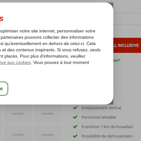
OLEIL D'HIVER
VACANCES AU SOLEIL
ALL INCLUSIVE
s bas*
Pas de surcharge carburant
Annulation gratuite*
a Hotel
Emplacement central
Personnel aimable
À environ 1 km de Kusadasi
Possibilité de demi-pension