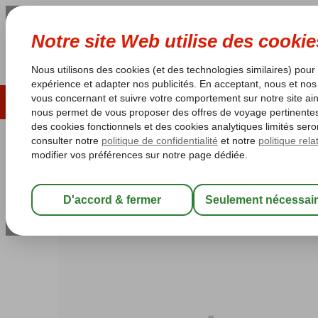
ÉTÉ 2026
LAST MINUTES
S
Les garanties de vacances
Garantie du prix le plu
Turquie
Accueil
Côte Égéenne
Kusadasi
Kusadasi-Centrum
Carin
Carina Hotel
Catégorie spéciale
Chambre et petit déjeuner
-
Hôtel