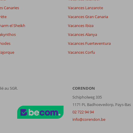
es Canaries
Vacances Lanzarote
rète
Vacances Gran Canaria
harm el Sheikh
Vacances Ibiza
akynthos
Vacances Alanya
Rhodes
Vacances Fuerteventura
ajorque
Vacances Corfu
ié au SGR.
CORENDON
Schipholweg 335
1171 PL Badhoevedorp, Pays-Bas
02 722 94 94
info@corendon.be