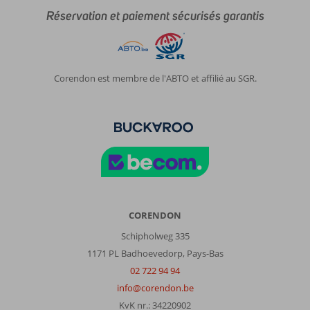
vue
Réservation et paiement sécurisés garantis
imprenable
sur
la
nature.
Le
Corendon est membre de l'ABTO et affilié au SGR.
personnel
très
à
l’écoute
et
toujours
souriant.
La
propreté
de
CORENDON
chaque
Schipholweg 335
partie
1171 PL Badhoevedorp, Pays-Bas
irréprochable
et
02 722 94 94
les
info@corendon.be
petites
KvK nr.: 34220902