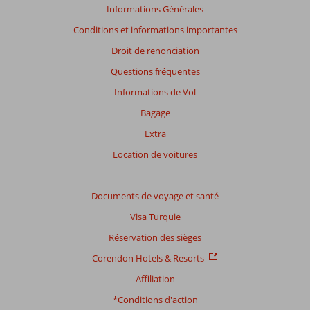
affichés
Informations Générales
afin
Conditions et informations importantes
de
garantir
Droit de renonciation
la
Questions fréquentes
pertinence
des
Informations de Vol
avis
Bagage
présentés.
En
Extra
savoir
Location de voitures
plus
sur
nos
Documents de voyage et santé
avis.
Visa Turquie
Note
Réservation des sièges
totale
Corendon Hotels & Resorts
Basé
Affiliation
sur:
*Conditions d'action
9