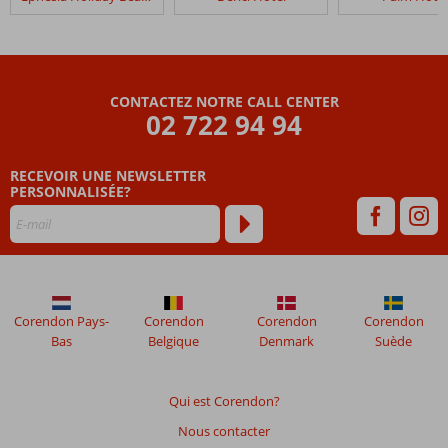
Unique
Residence
Hotel
Golf
&
CONTACTEZ NOTRE CALL CENTER
Spa
02 722 94 94
(Ex.
Wyndham
Residences
RECEVOIR UNE NEWSLETTER
Kusadasi)
PERSONNALISÉE?
Les
avis
datant
de
plus
Corendon Pays-
Corendon
Corendon
Corendon
de
Bas
Belgique
Denmark
Suède
48
mois
ne
Qui est Corendon?
sont
Nous contacter
plus