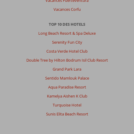
Vacances Fuerteventura
irréprochable
Vacances Corfu
À
propos
TOP 10 DES HOTELS
de
Long Beach Resort & Spa Deluxe
Unique
Residence
Serenity Fun City
Hotel
Costa Verde Hotel Club
Golf
&
Double Tree by Hilton Bodrum Isil Club Resort
Spa
Grand Park Lara
(Ex.
Wyndham
Sentido Mamlouk Palace
Residences
Aqua Paradise Resort
Kusadasi):
C’est
Kamelya Aishen K Club
un
Turquoise Hotel
complexe
hôtelier
Sunis Elita Beach Resort
magnifique
offrant
une