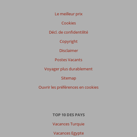
commentaires
Le meilleur prix
Cookies
Distribution
des votes
Décl. de confidentilité
Impression générale
8,2
Manger
7,3
Copyright
Emplacement
7,4
Chambres
7,6
Service
8,0
Enfants
9,2
Disclaimer
Qualité-prix
7,9
Qualité-wifi
7,3
Postes Vacants
Voyager plus durablement
Expériences
de
Sitemap
nos
clients
Ouvrir les préférences en cookies
Langue
Français (3)
Filtrer
TOP 10 DES PAYS
par
participants
Vacances Turquie
Tous
Vacances Egypte