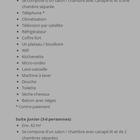
Se compose d'un salon / chambre avec canapé-lit et d'une
chambre séparée
Téléphone *
Climatisation
Télévision par satellite
Réfrigérateur
Coffre fort
Un plateau / bouilloire
Wifi
Kitchenette
Micro-ondes
Lave-vaisselle
Machine à laver
Douche
Toilette
Sèche-cheveux
Balcon avec sièges
* Contre paiement
Suite Junior (3-6 personnes)
Env. 62 m²
Se compose d'un salon / chambre avec canapé-lit et de 2
chambres séparées