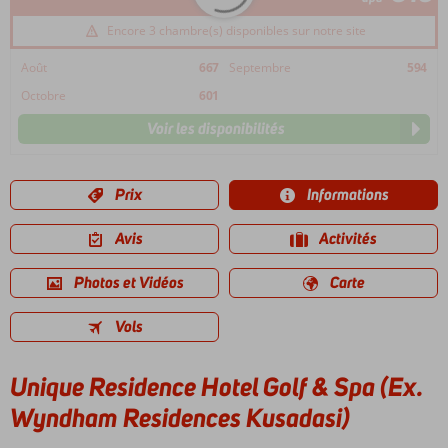
Encore 3 chambre(s) disponibles sur notre site
Août
667
Septembre
594
Octobre
601
Voir les disponibilités
Prix
Informations
Avis
Activités
Photos et Vidéos
Carte
Vols
Unique Residence Hotel Golf & Spa (Ex.
Wyndham Residences Kusadasi)