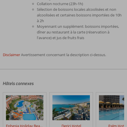
Collation nocturne (23h-1h)
Sélection de boissons locales alcoolisées et non
alcoolisées et certaines boissons importées de 10h
à 2h
Moyennant un supplément: boissons importées,
dîner au restaurant à la carte (réservation à
l'avance) et jus de fruits frais
Disclaimer
Avertissement concernant la description ci-dessus.
Les
commentaires
sont
écrits
Hôtels connexes
par
nos
clients
après
leur
séjour
dans
Ephesia Holiday Beach Club
Derici Hotel
Palm Hotel