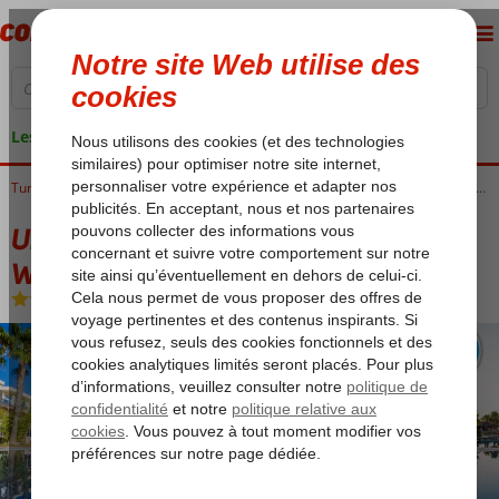
Les garanties de vacances
Accueil
Turquie
Côte Égéenne
Kusadasi
Kusadasi-Centrum
Unique Residence Hotel Golf & Spa (Ex. Wyndham Residences Kusadasi)
Unique Residence Hotel Golf & Spa (Ex.
Wyndham Residences Kusadasi)
All Inclusive
-
Hôtel