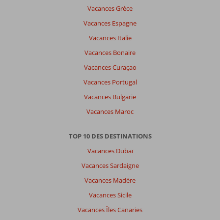
Trier
Vacances Grèce
par
Vacances Espagne
datum (nieuw > oud)
Vacances Italie
Vacances Bonaire
Emilie
8,0
Vacances Curaçao
Belgie
Famille avec grand (es) enfant (s)
Vacances Portugal
,
04 mai 2026
Vacances Bulgarie
Vacances Maroc
À
propos
TOP 10 DES DESTINATIONS
de
Kusadasi-
Vacances Dubaï
Centrum:
Vacances Sardaigne
Nous
Vacances Madère
avons
profité
Vacances Sicile
du
Vacances Îles Canaries
complexe