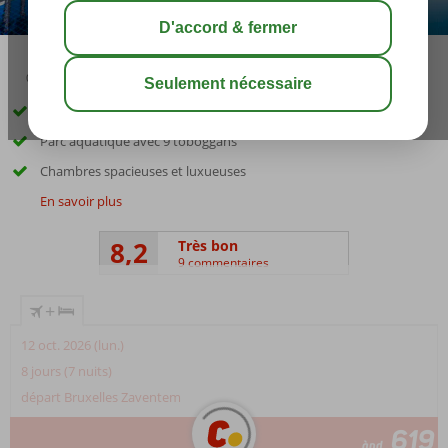
03:15
août 31°
C
share
sauver
Beaucoup de piscines et de pataugeoires
Parc aquatique avec 9 toboggans
Chambres spacieuses et luxueuses
En savoir plus
8,2
Très bon
9 commentaires
+
12 oct. 2026 (lun.)
8 jours (7 nuits)
départ Bruxelles Zaventem
619
àpd