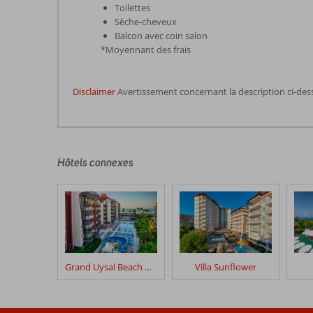
Toilettes
Sèche-cheveux
Balcon avec coin salon
*Moyennant des frais
Disclaimer
Avertissement concernant la description ci-des
Les
commentaires
sont
écrits
Hôtels connexes
par
nos
clients
après
leur
séjour
dans
Grand Uysal Beach & Spa
Villa Sunflower
Alaaddin
Beach
Alanya