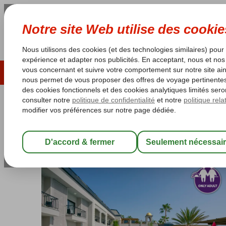
ÉTÉ 2026
LAST MINUTES
S
Les garanties de vacances
Garantie du prix le plu
Turquie
Accueil
Riviera Turque
Alanya
Alanya-Centre Ville
Alaadd
Alaaddin Beach Alanya
Demi-pension
-
Hôtel