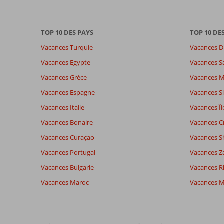
savoir
plus
sur
TOP 10 DES PAYS
TOP 10 DE
nos
avis.
Vacances Turquie
Vacances D
Vacances Egypte
Vacances S
Note totale
Distribution des votes
9,0
Vacances Grèce
Vacances 
Impression générale
9,0
Manger
Basé sur:
Emplacement
9,5
Chambr
Vacances Espagne
Vacances Si
219
Excellente
Service
9,1
Enfants
commentaires
Vacances Italie
Vacances Îl
Qualité-prix
8,6
Qualité-
Vacances Bonaire
Vacances C
Vacances Curaçao
Vacances S
Expériences
Langue
Vacances Portugal
Vacances Z
de nos
Français (5)
clients
Vacances Bulgarie
Vacances 
Vacances Maroc
Vacances M
10
À
Impression générale
10
propos
Emplacement
10