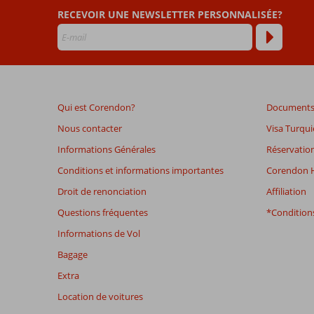
RECEVOIR UNE NEWSLETTER PERSONNALISÉE?
Les
avis
datant
de
plus
de
Qui est Corendon?
Documents 
48
mois
Nous contacter
Visa Turqui
ne
Informations Générales
Réservation
sont
plus
Conditions et informations importantes
Corendon H
affichés
Droit de renonciation
Affiliation
afin
de
Questions fréquentes
*Conditions
garantir
Informations de Vol
la
pertinence
Bagage
des
Extra
avis
présentés.
Location de voitures
En