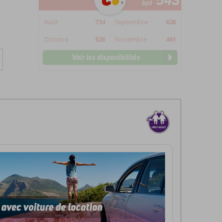
543
àpd
Août
734
Septembre
626
Octobre
526
Novembre
461
Voir les disponibilités