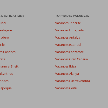
S DESTINATIONS
TOP 10 DES VACANCES
ubaï
Vacances Tenerife
ardaigne
Vacances Hurghada
Madère
Vacances Antalya
8,0
es
8,2
cile
Vacances Istanbul
-
es Canaries
Vacances Lanzarote
wifi
8,9
rète
Vacances Gran Canaria
harm el Sheikh
Vacances Ibiza
Filtrer par participants
Trier par
akynthos
Vacances Alanya
Tous
datum (nieuw > oud)
Rhodes
Vacances Fuerteventura
ajorque
Vacances Corfu