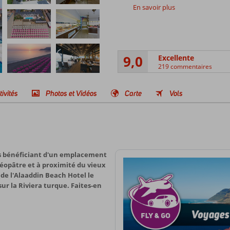
En savoir plus
9,0
Excellente
219 commentaires
tivités
Photos et Vidéos
Carte
Vols
es bénéficiant d'un emplacement
Cléopâtre et à proximité du vieux
 de l'Alaaddin Beach Hotel le
sur la Riviera turque. Faites-en