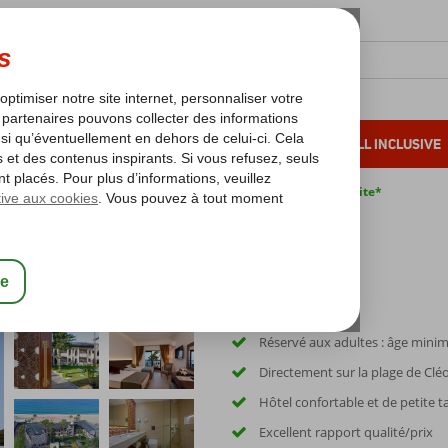
OLEIL D'HIVER
VACANCES AU SOLEIL
ALL INCLUSIVE
s bas*
Pas de surcharge carburant
Annulation gratuite*
in Beach Alanya
Réservé aux adultes : âge mini
Directement sur la plage de Clé
Hôtel confortable et de petite ta
Excellent rapport qualité/prix