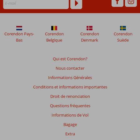
mois
ne
sont
plus
affichés
afin
Corendon Pays-
Corendon
Corendon
Corendon
de
Bas
Belgique
Denmark
Suède
garantir
la
pertinence
Qui est Corendon?
des
Nous contacter
avis
présentés.
Informations Générales
En
Conditions et informations importantes
savoir
plus
Droit de renonciation
sur
Questions fréquentes
nos
avis.
Informations de Vol
Bagage
Note
Extra
totale