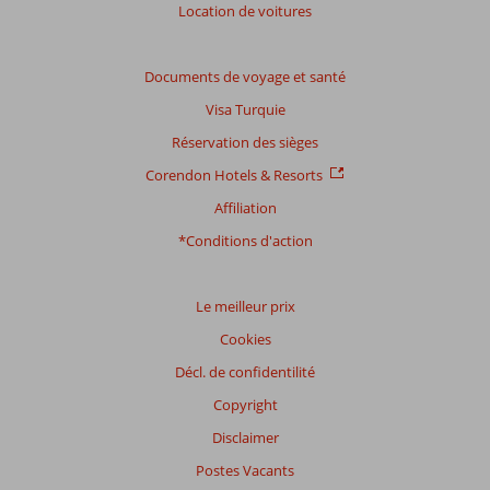
Location de voitures
Basé
sur:
13
Documents de voyage et santé
commentaires
Visa Turquie
Réservation des sièges
Distribution
Corendon Hotels & Resorts
des votes
Affiliation
Impression générale
8,1
Manger
7,8
Emplacement
9,1
Chambres
7,8
*Conditions d'action
Service
8,2
Enfants
7,5
Qualité-prix
8,1
Qualité-wifi
7,8
Le meilleur prix
Expériences
Cookies
de
nos
Décl. de confidentilité
clients
Copyright
Langue
Disclaimer
Français (0)
Postes Vacants
Filtrer