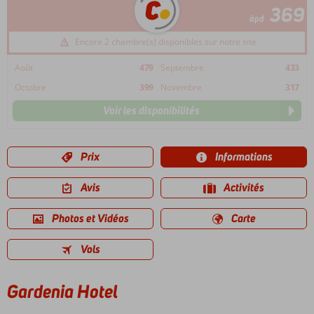
369
àpd
Encore 2 chambre(s) disponibles sur notre site
Août
479
Septembre
433
Octobre
399
Novembre
317
Voir les disponibilités
Prix
Informations
Avis
Activités
Photos et Vidéos
Carte
Vols
Gardenia Hotel