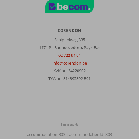
CORENDON
Schipholweg 335
1171 PL Badhoevedorp, Pays-Bas
02 722 94 94
info@corendon.be
KvK nr.: 34220902
TVA nr.: 814395892 B01
TourWeb
©
accommodation-303
| accommodationId=303
NetMatch