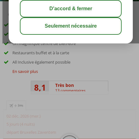
03:45
août 33°
C
share
sauver
À seulement 50 m de la plage Kleopatra
Petit hôtel
Un magnifique centre de bien-être
Restaurants buffet et à la carte
All Inclusive également possible
En savoir plus
8,1
Très bon
13 commentaires
+
02 déc. 2026 (mer.)
5 jours (4 nuits)
départ Bruxelles Zaventem