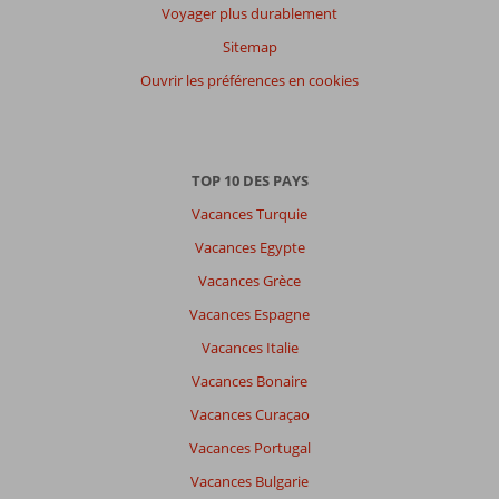
par
Voyager plus durablement
participants
Sitemap
Tous
Ouvrir les préférences en cookies
Trier
par
datum (nieuw > oud)
TOP 10 DES PAYS
Vacances Turquie
Il
n'y
Vacances Egypte
a
Vacances Grèce
pas
de
Vacances Espagne
commentaires
Vacances Italie
en
français,
Vacances Bonaire
choisissez
Vacances Curaçao
une
autre
Vacances Portugal
langue
Vacances Bulgarie
ici