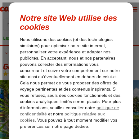
Les garanties de vacances
Turquie
Accueil
Riviera Turque
Alanya
Alanya-Centre Ville
Gardenia Hotel
Gardenia Hotel
Demi-pension
-
Hôtel