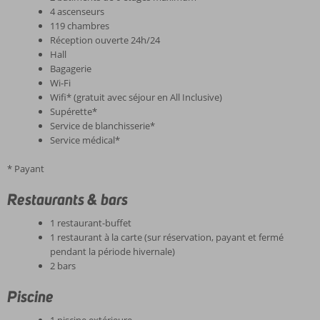
4 ascenseurs
119 chambres
Réception ouverte 24h/24
Hall
Bagagerie
Wi-Fi
Wifi* (gratuit avec séjour en All Inclusive)
Supérette*
Service de blanchisserie*
Service médical*
* Payant
Restaurants & bars
1 restaurant-buffet
1 restaurant à la carte (sur réservation, payant et fermé
pendant la période hivernale)
2 bars
Piscine
1 piscine extérieure