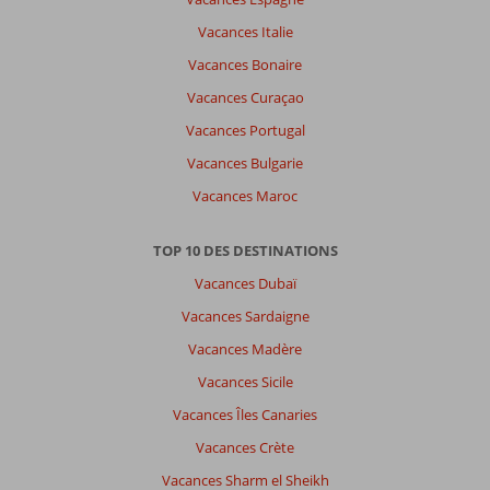
Vacances Italie
À
Vacances Bonaire
propos
Vacances Curaçao
de
Mahmutlar:
Vacances Portugal
Chouette
Vacances Bulgarie
lieu,sur
Vacances Maroc
la
coline
avec
TOP 10 DES DESTINATIONS
une
Vacances Dubaï
belle
vue!
Vacances Sardaigne
Vacances Madère
À
propos
Vacances Sicile
de
Vacances Îles Canaries
Gold
City
Vacances Crète
Hotel:
Vacances Sharm el Sheikh
Bel