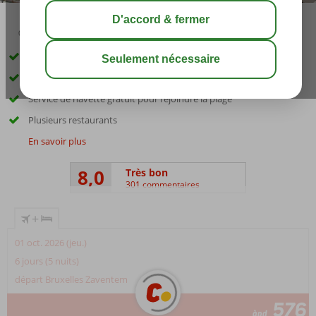
03:45
août 33°
C
share
sauver
Vue imprenable sur la mer et les environs
Parc aquatique avec 21 toboggans
Service de navette gratuit pour rejoindre la plage
Plusieurs restaurants
En savoir plus
8,0
Très bon
301 commentaires
+
01 oct. 2026 (jeu.)
6 jours (5 nuits)
départ Bruxelles Zaventem
576
àpd