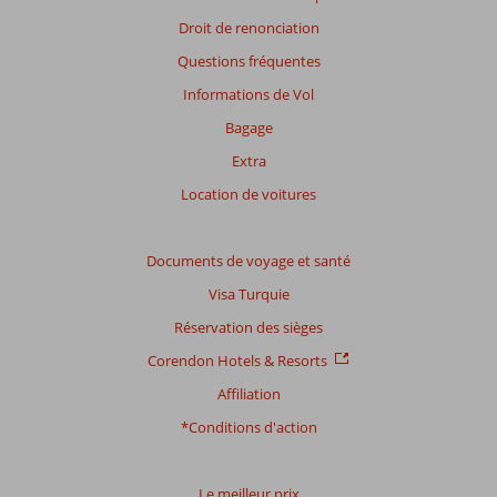
En
savoir
Droit de renonciation
plus
Questions fréquentes
sur
nos
Informations de Vol
avis.
Bagage
Extra
Note
totale
Location de voitures
Basé
sur:
Documents de voyage et santé
301
Visa Turquie
commentaires
Réservation des sièges
Corendon Hotels & Resorts
Distribution
Affiliation
des votes
Impression générale
8,0
Manger
7,4
*Conditions d'action
Emplacement
7,4
Chambres
7,7
Service
7,9
Enfants
8,3
Qualité-prix
7,8
Qualité-wifi
6,1
Le meilleur prix