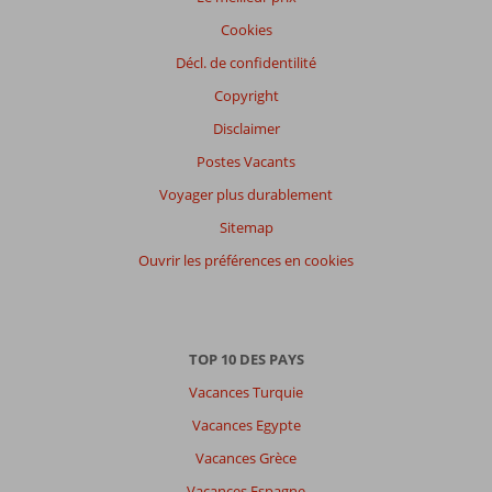
Cookies
Expériences
Décl. de confidentilité
de
nos
Copyright
clients
Langue
Disclaimer
Français (16)
Postes Vacants
Filtrer
Voyager plus durablement
par
Sitemap
participants
Ouvrir les préférences en cookies
Tous
Trier
par
datum (nieuw > oud)
TOP 10 DES PAYS
Vacances Turquie
Alexandre
9,0
Vacances Egypte
Belgie
Vacances Grèce
Famille avec grand (es) enfant (s)
,
23 juillet 2026
Vacances Espagne