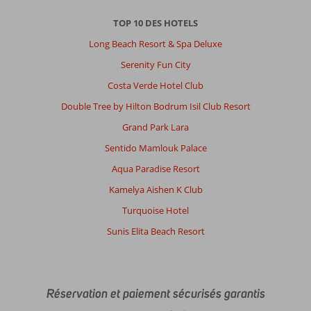
À
propos
TOP 10 DES HOTELS
de
Mahmutlar:
Long Beach Resort & Spa Deluxe
Ci
Serenity Fun City
on
Costa Verde Hotel Club
veux
faire
Double Tree by Hilton Bodrum Isil Club Resort
des
Grand Park Lara
activités
L
Sentido Mamlouk Palace
hôtel
Aqua Paradise Resort
est
trop
Kamelya Aishen K Club
loin
Turquoise Hotel
a
mon
Sunis Elita Beach Resort
goût
À
propos
Réservation et paiement sécurisés garantis
de
Gold