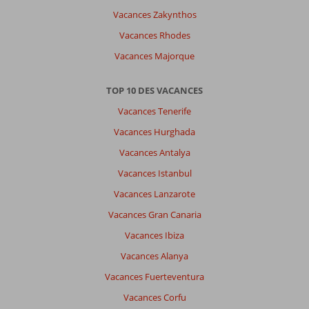
hôtel
Vacances Zakynthos
mais
Vacances Rhodes
manque
d'activité
Vacances Majorque
sportive
et
TOP 10 DES VACANCES
de
variation
Vacances Tenerife
Vacances Hurghada
Impression générale
9
Manger
7
Emplacement
9
Chambres
9
Vacances Antalya
Service
7
Enfants
6
Vacances Istanbul
Qualité-prix
7
Qualité-wifi
3
Vacances Lanzarote
Vacances Gran Canaria
Loic
10
Vacances Ibiza
Belgie
Famille avec jeunes enfant (s)
Vacances Alanya
,
12 juillet 2026
Vacances Fuerteventura
Vacances Corfu