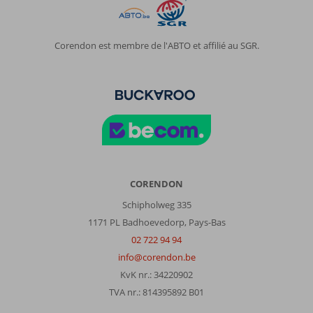
City
Hotel:
Très
Corendon est membre de l'ABTO et affilié au SGR.
très
propre
!
le
service
impeccable
Le
buffet
très
répétitif
CORENDON
mais
Schipholweg 335
de
1171 PL Badhoevedorp, Pays-Bas
d'excellentes
qualité
02 722 94 94
!
info@corendon.be
Le
KvK nr.: 34220902
buffet
TVA nr.: 814395892 B01
dessert
pas