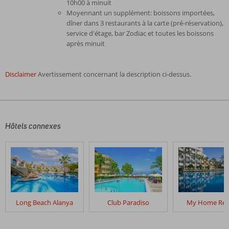
10h00 à minuit
Moyennant un supplément: boissons importées,
dîner dans 3 restaurants à la carte (pré-réservation),
service d'étage, bar Zodiac et toutes les boissons
après minuit
Disclaimer
Avertissement concernant la description ci-dessus.
Les
commentaires
sont
écrits
Hôtels connexes
par
nos
clients
après
leur
séjour
dans
Long Beach Alanya
Club Paradiso
My Home Res
Gold
City
Hotel