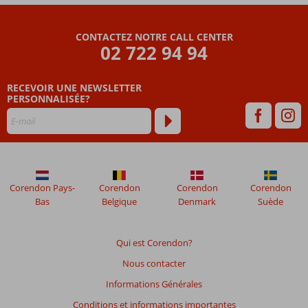
Les
CONTACTEZ NOTRE CALL CENTER
avis
02 722 94 94
datant
de
RECEVOIR UNE NEWSLETTER
plus
PERSONNALISÉE?
de
48
mois
ne
sont
plus
affichés
Corendon Pays-
Corendon
Corendon
Corendon
afin
Bas
Belgique
Denmark
Suède
de
garantir
la
Qui est Corendon?
pertinence
Nous contacter
des
avis
Informations Générales
présentés.
Conditions et informations importantes