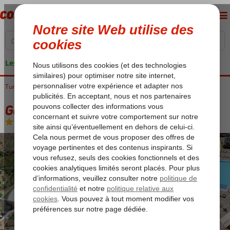
Les garanties de vacances
Turquie
Accueil
Riviera Turque
Alanya
Mahmutlar
Gold City Hotel
Gold City Hotel
All Inclusive
-
Hôtel