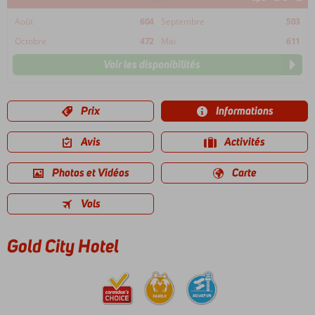
Août
604
Septembre
503
Octobre
472
Mai
611
Voir les disponibilités
Prix
Informations
Avis
Activités
Photos et Vidéos
Carte
Vols
Gold City Hotel