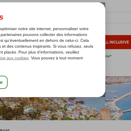
OLEIL D'HIVER
VACANCES AU SOLEIL
ALL INCLUSIVE
s bas*
Pas de surcharge carburant
Annulation gratuite*
Riviera Turque
Alanya
Tosmur
mur