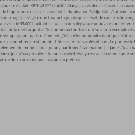
eldjoukite Aladdin KEYKUBAYT établit à Alanya sa résidence d’hiver et sa bas
de l’importance de la ville pendant la domination Seldjoukite. A proximité 
la tour rouge) : il s’agit d’une tour octogonale que servait de construction ang
une ville de 35.000 habitants et un lieu de villégiature populaire : on préte
at et de la mer turquoise. De nombreux touristes ont suivi son exemple : Alan
 shopping sont particulièrement gâtés : d’innombrables boutiques s’offrent à
ose de nombreux restaurants, hôtels et motels, cafés et bars. Le port est le li
 viennent du monde entier pour y participer à l’animation. Le ‘James Dean ba
danse jusqu’aux premières lueurs du soleil. Alanya est aussi connue pour son
: attraction a ne manquer sous aucun prétexte.