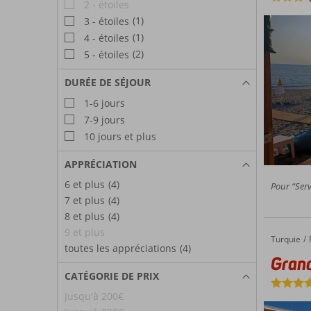
2 - étoiles
(1)
3 - étoiles
(1)
4 - étoiles
(2)
5 - étoiles
DURÉE DE SÉJOUR
1-6 jours
7-9 jours
10 jours et plus
APPRÉCIATION
6 et plus
(4)
Pour “Serv
7 et plus
(4)
8 et plus
(4)
9 et plus
Turquie
Grand K
Accueil
toutes les appréciations
(4)
Gran
CATÉGORIE DE PRIX
Jusqu'à 200€