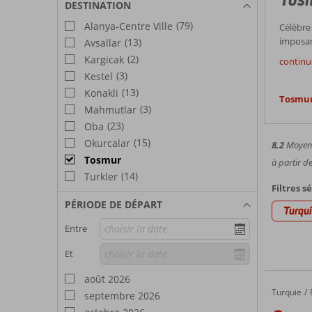
DESTINATION
(79)
Alanya-Centre Ville
Célèbre 
imposan
(13)
Avsallar
château 
(2)
Kargicak
continue
les ruin
(3)
Kestel
église b
(13)
Konakli
bâtimen
Tosmur
(3)
Mahmutlar
vous pou
pour les fortification
(23)
Oba
même qu
(15)
Okurcalar
8,2
Moyenn
exemple 
Tosmur
à partir d
d’innom
(14)
Turkler
et motel
Filtres s
pour y p
PÉRIODE DE DÉPART
première
Turqu
a ne ma
Entre
Et
août 2026
Turquie
Grand U
Accueil
septembre 2026