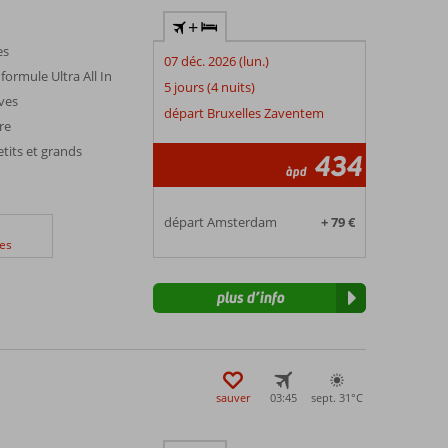
+
es
07 déc. 2026 (lun.)
formule Ultra All In
5 jours (4 nuits)
ives
départ Bruxelles Zaventem
re
tits et grands
434
àpd
départ Amsterdam
+ 79 €
es
plus d’info
sauver
03:45
sept. 31°
C