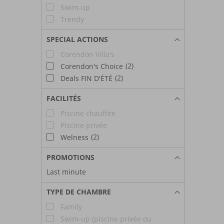
Swim-up
Trendy
SPECIAL ACTIONS
Corendon Villa's
(2)
Corendon's Choice
(2)
Deals FIN D'ÉTÉ
FACILITÉS
Piscine chauffée
Piscine privée
(2)
Welness
PROMOTIONS
Last minute
TYPE DE CHAMBRE
Family
Swim-up (piscine privée ou