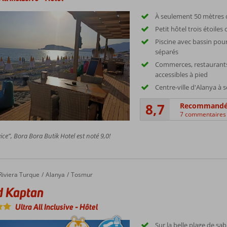
À seulement 50 mètres d
Petit hôtel trois étoiles
Piscine avec bassin pour
séparés
Commerces, restaurants
accessibles à pied
Centre-ville d'Alanya à
8,7
Recommand
7 commentaires
ice”, Bora Bora Butik Hotel est noté 9,0!
aptan
Riviera Turque
Alanya
Tosmur
d Kaptan
Ultra All Inclusive
-
Hôtel
Sur la belle plage de sab