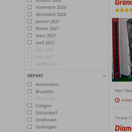
Grand
octobre 2026
novembre 2026
décembre 2026
janvier 2027
février 2027
mars 2027
avril 2027
mai 2027
juin 2027
juillet 2027
DÉPART
Amsterdam
Pour “Serv
Bruxelles
Charleroi
4 rése
Cologne
Düsseldorf
Turquie
Diamond
Accueil
Eindhoven
Diamo
Groningen