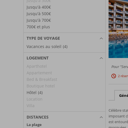
Jusqu'à 300€
Jusqu'à 400€
Jusqu'à 500€
Jusqu'à 700€
700€ et plus
TYPE DE VOYAGE
Vacances au soleil
(4)
LOGEMENT
Aparthotel
Pour “Serv
Appartement
2 rése
Bed & Breakfast
Boutique hotel
Hôtel
(4)
Géné
Location
Villa
Célèbre stat
imposant ch
DISTANCES
est entouré
La plage
mosquées, d