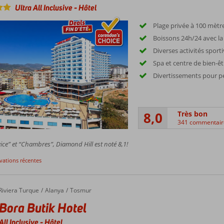
Ultra All Inclusive
-
Hôtel
Plage privée à 100 mètr
Boissons 24h/24 avec la 
Diverses activités sport
Spa et centre de bien-êt
Divertissements pour pe
8,0
Très bon
341 commentair
ice” et “Chambres”, Diamond Hill est noté 8,1!
rvations récentes
Riviera Turque
Alanya
Tosmur
Bora Butik Hotel
All Inclusive
-
Hôtel