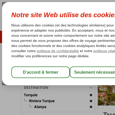
ÉTÉ 2026
LAST MINUTES
S
Les garanties de vacances
Garantie du prix le plu
PARTICIPANTS
Turquie
Accueil
Chambre 1:
2 Personnes
Modifier les participants
DESTINATION
Turquie
Riviera Turque
Alanya
Tos