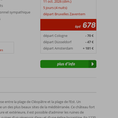
11 oct. 2026 (dim.)
ts
5 jours (4 nuits)
rsonnel sympathique
départ Bruxelles Zaventem
s
678
àpd
départ Cologne
- 70 €
départ Düsseldorf
- 47 €
départ Amsterdam
+ 181 €
es
plus d’info
se entre la plage de Cléopâtre et la plage de l’Est. Un
 un des plus beaux sites de la méditérranée. Ce château fort
e et extérieure, il est possible d’admirer les ruines de
 ruines d’un réservoir d’eau et d’une église byzantine. En 1220,