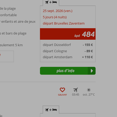
+
e la plage
25 sept. 2026 (ven.)
 confortable
5 jours (4 nuits)
 enfants et aire de jeux
départ Bruxelles Zaventem
484
 et bars de plage
àpd
départ Düsseldorf
- 155 €
 seulement 5 km
départ Cologne
- 89 €
é
départ Amsterdam
+ 110 €
plus d’info
sauver
03:45
oct. 27°
C
+
le