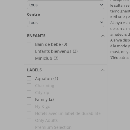
le sultan s
témoignent 
Centre
Kizil Kule (
Alanya est 
de son clim
amateurs de
ENFANTS
Alanya disp
(3)
Bain de bébé
à la mode y
(2)
Enfants bienvenus
must, on y 
‘Cléopatra’
(3)
Miniclub
LABELS
(1)
Aquafun
Charming
Citytrip
(2)
Family
Fly & go
Hôtels avec un label de durabilité
Only Adults
Premium Selection