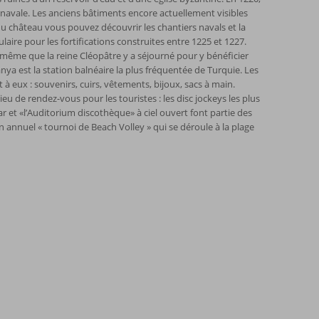
e navale. Les anciens bâtiments encore actuellement visibles
du château vous pouvez découvrir les chantiers navals et la
ulaire pour les fortifications construites entre 1225 et 1227.
nd même que la reine Cléopâtre y a séjourné pour y bénéficier
ya est la station balnéaire la plus fréquentée de Turquie. Les
 eux : souvenirs, cuirs, vêtements, bijoux, sacs à main.
eu de rendez-vous pour les touristes : les disc jockeys les plus
r et «l’Auditorium discothèque» à ciel ouvert font partie des
 annuel « tournoi de Beach Volley » qui se déroule à la plage