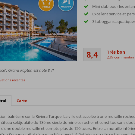
Mini club pour les enfan
Excellent service et pe
3 toboggans aquatique
8,4
Très bon
239 commentair
ice”, Grand Kaptan est noté 8,7!
rvations récentes
ral
Carte
ion balnéaire sur la Riviera Turque. La ville est accolée à une muraille rocheu
âteau seldjoukite du 13ème siècle domine ce rocher et constitue sans doute
 d’une double muraille et compte plus de 150 tours. Entre la muraille intérieur
’un Kervanserail et d’un marché couvert. A l’intérieur du site se trouvent les