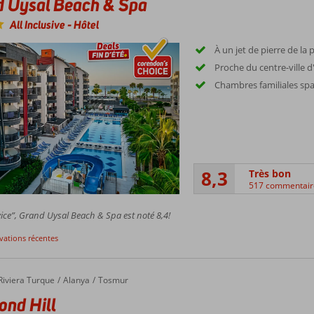
 Uysal Beach & Spa
All Inclusive
-
Hôtel
À un jet de pierre de la 
Proche du centre-ville d
Chambres familiales sp
8,3
Très bon
517 commentair
ice”, Grand Uysal Beach & Spa est noté 8,4!
rvations récentes
 Hill
Riviera Turque
Alanya
Tosmur
nd Hill