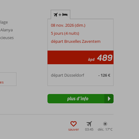
+
plage
08 nov. 2026 (dim.)
'Alanya
5 jours (4 nuits)
acieuses
départ Bruxelles Zaventem
489
àpd
départ Düsseldorf
- 126 €
es
plus d’info
sauver
03:45
déc. 17°
C