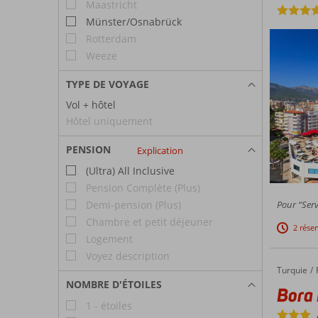
Maastricht
Münster/Osnabrück
Rotterdam
Weeze
TYPE DE VOYAGE
Vol + hôtel
Hôtel uniquement
PENSION
Explication
(Ultra) All Inclusive
Pension Complète (Plus)
Pour “Serv
Demi-pension (Plus)
Chambre et petit déjeuner
2 rése
Logement
Voyez description
Turquie
Bora Bora Butik Hotel
Accueil
NOMBRE D'ÉTOILES
Bora 
1 - étoiles