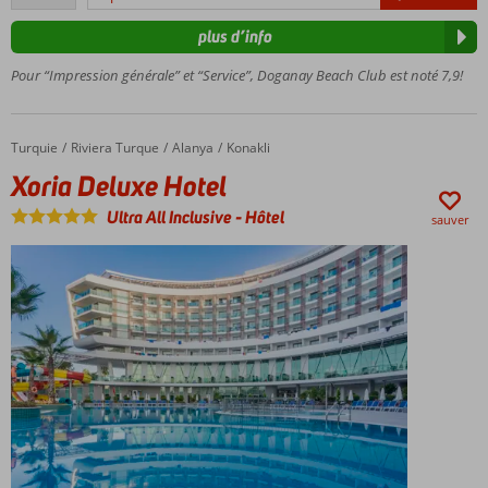
commentaires
avec
plus d’info
toboggans
Wifi
Pour “Impression générale” et “Service”, Doganay Beach Club est noté 7,9!
gratuit
Divers
restaurants
Turquie
Xoria Deluxe Hotel
Accueil
Riviera Turque
Alanya
Konakli
(à la carte)
Xoria Deluxe Hotel
Ultra All Inclusive
-
Hôtel
sauver