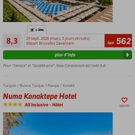
Etablissement
+
très populaire
Très bon
8,3
29 sept. 2026 (mar.)
5 jours (4 nuits)
562
Mini parc
106
àpd
départ Bruxelles Zaventem
aquatique
commentaires
avec
plus d’info
toboggan
Particulièrement
Pour “Service” et “Qualité-prix”, Kaia Coracesium est noté 8,4!
adapté aux
familles
Turquie
Numa Konaktepe Hotel
Accueil
Riviera Turque
Alanya
Konakli
Numa Konaktepe Hotel
All Inclusive
-
Hôtel
sauver