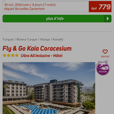
30 oct. 2026 (ven.)
8 jours (7 nuits)
779
àpd
départ Bruxelles Zaventem
plus d’info
Turquie
Fly & Go Kaia Coracesium
Accueil
Riviera Turque
Alanya
Konakli
Fly & Go Kaia Coracesium
Ultra All Inclusive
-
Hôtel
sauver