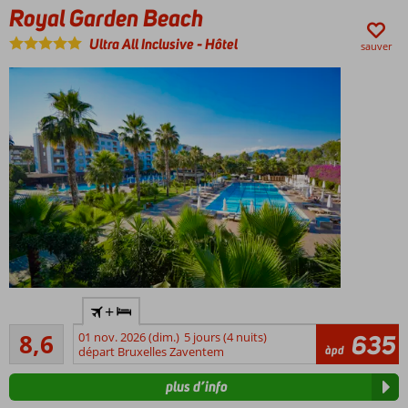
Royal Garden Beach
Un
magnifique
Ultra All Inclusive
-
Hôtel
sauver
spa
Directement
+
sur la plage
Recommandé
8,6
01 nov. 2026 (dim.)
5 jours (4 nuits)
635
Piscines
127
àpd
départ Bruxelles Zaventem
avec
commentaires
toboggans
plus d’info
Divers