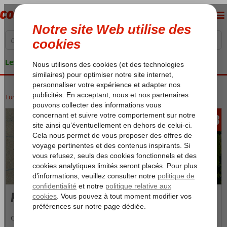
Les garanties de vacances
Turquie
Accueil
Riviera Turque
Alanya
Konakli
373
àpd
Konakli
Célèbre station balnéaire sur la Riviera Turque. La ville est accolée à