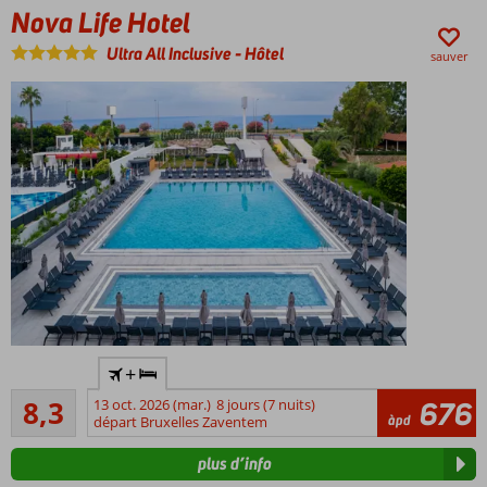
Nova Life Hotel
Ultra All Inclusive
-
Hôtel
sauver
Situé à
+
Konakli,
Très bon
sur la
8,3
13 oct. 2026 (mar.)
8 jours (7 nuits)
676
3
àpd
Riviera
départ Bruxelles Zaventem
commentaires
turque
plus d’info
Détendez-