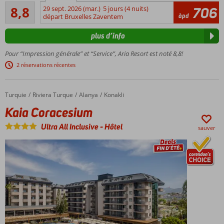
Recommandé
8,8
29 sept. 2026 (mar.)
5 jours (4 nuits)
706
Options
93
àpd
départ Bruxelles Zaventem
de bien-
commentaires
être
plus d’info
raffinées
Piscine
Pour “Impression générale” et “Service”, Aria Resort est noté 8,8!
avec
2 réservations récentes
toboggans
Divertissement
pour les
Turquie
Kaia Coracesium
Accueil
Riviera Turque
Alanya
Konakli
enfants !
Kaia Coracesium
Jetée
Ultra All Inclusive
-
Hôtel
avec
sauver
transats