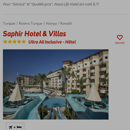
vous
Pour “Service” et “Qualité-prix”, Nova Life Hotel est noté 8,7!
pleinement
au spa
Les
Turquie
Saphir Hotel & Villas
Accueil
Riviera Turque
Alanya
Konakli
pieds
Saphir Hotel & Villas
dans le
sable
Ultra All Inclusive
-
Hôtel
sauver
dès
votre
arrivée !
Profitez
de la
formule
ultra
tout
compris
+