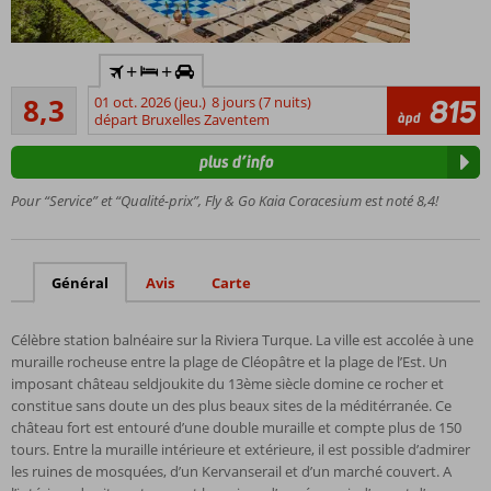
Voiture
+
+
de
Très bon
location
8,3
01 oct. 2026 (jeu.)
8 jours (7 nuits)
815
106
àpd
incluse
départ Bruxelles Zaventem
commentaires
Etablissement
plus d’info
très populaire
Mini parc
Pour “Service” et “Qualité-prix”, Fly & Go Kaia Coracesium est noté 8,4!
aquatique
avec
toboggan
Général
Avis
Carte
Particulièrement
adapté aux
familles
Célèbre station balnéaire sur la Riviera Turque. La ville est accolée à une
muraille rocheuse entre la plage de Cléopâtre et la plage de l’Est. Un
imposant château seldjoukite du 13ème siècle domine ce rocher et
constitue sans doute un des plus beaux sites de la méditérranée. Ce
château fort est entouré d’une double muraille et compte plus de 150
tours. Entre la muraille intérieure et extérieure, il est possible d’admirer
les ruines de mosquées, d’un Kervanserail et d’un marché couvert. A