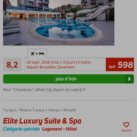
Hôtel
+
réservé
Très bon
aux
8,2
29 sept. 2026 (mar.)
5 jours (4 nuits)
598
9
àpd
adultes;
départ Bruxelles Zaventem
commentaires
âge
plus d’info
minimum
16 ans
Pour “Chambres”, White City Beach est noté 8,7!
A
environ
50m de
Turquie
Elite Luxury Suite & Spa
Accueil
Riviera Turque
Alanya
Konakli
la plage
Elite Luxury Suite & Spa
Un
centre
Catégorie spéciale
Logement
-
Hôtel
sauver
de