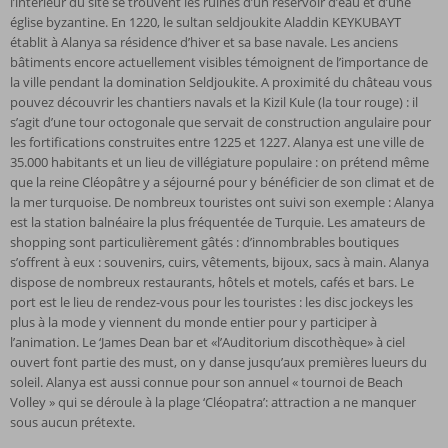
l’intérieur du site se trouvent les ruines d’un réservoir d’eau et d’une
église byzantine. En 1220, le sultan seldjoukite Aladdin KEYKUBAYT
établit à Alanya sa résidence d’hiver et sa base navale. Les anciens
bâtiments encore actuellement visibles témoignent de l’importance de
la ville pendant la domination Seldjoukite. A proximité du château vous
pouvez découvrir les chantiers navals et la Kizil Kule (la tour rouge) : il
s’agit d’une tour octogonale que servait de construction angulaire pour
les fortifications construites entre 1225 et 1227. Alanya est une ville de
35.000 habitants et un lieu de villégiature populaire : on prétend même
que la reine Cléopâtre y a séjourné pour y bénéficier de son climat et de
la mer turquoise. De nombreux touristes ont suivi son exemple : Alanya
est la station balnéaire la plus fréquentée de Turquie. Les amateurs de
shopping sont particulièrement gâtés : d’innombrables boutiques
s’offrent à eux : souvenirs, cuirs, vêtements, bijoux, sacs à main. Alanya
dispose de nombreux restaurants, hôtels et motels, cafés et bars. Le
port est le lieu de rendez-vous pour les touristes : les disc jockeys les
plus à la mode y viennent du monde entier pour y participer à
l’animation. Le ‘James Dean bar et «l’Auditorium discothèque» à ciel
ouvert font partie des must, on y danse jusqu’aux premières lueurs du
soleil. Alanya est aussi connue pour son annuel « tournoi de Beach
Volley » qui se déroule à la plage ‘Cléopatra’: attraction a ne manquer
sous aucun prétexte.