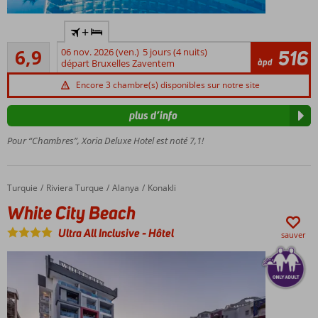
Directement
+
sur une
Suffisant
plage privée
6,9
06 nov. 2026 (ven.)
5 jours (4 nuits)
516
73
àpd
départ Bruxelles Zaventem
Divertissement
commentaires
pour petits et
Encore 3 chambre(s) disponibles sur notre site
grands
Piscine
plus d’info
avec 3
Pour “Chambres”, Xoria Deluxe Hotel est noté 7,1!
toboggans
2
restaurants
à la carte
Turquie
White City Beach
Accueil
Riviera Turque
Alanya
Konakli
White City Beach
Ultra All Inclusive
-
Hôtel
sauver