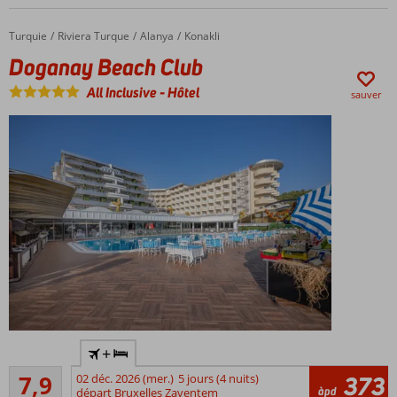
Choix de
divers
Turquie
Doganay Beach Club
Accueil
Riviera Turque
Alanya
Konakli
restaurants
Doganay Beach Club
et bars
De
All Inclusive
-
Hôtel
sauver
nombreuses
activités
pour petits
et grands
Un
merveilleux
centre de
spa
Directement
+
sur la plage
Bon
privée
7,9
02 déc. 2026 (mer.)
5 jours (4 nuits)
373
29
àpd
départ Bruxelles Zaventem
Piscine