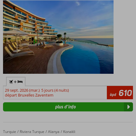
spa
+
29 sept. 2026 (mar.)
5 jours (4 nuits)
610
àpd
départ Bruxelles Zaventem
plus d’info
Turquie
Nova Life Hotel
Accueil
Riviera Turque
Alanya
Konakli