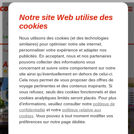
Les garanties de vacances
Turquie
Accueil
Riviera Turque
Antalya
Antalya - Centre Ville
Akra-V Hotel
Akra-V Hotel
Logement
-
Hôtel