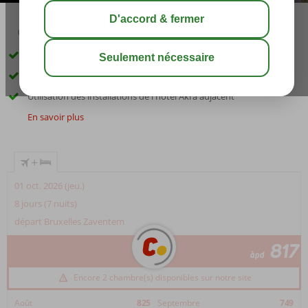
03:45
00:25
août 33°
C
share
sauver
Près de la plage
À environ 2 km d'Antalya
Utilisation des installations de l'hôtel Akra adjacent
En savoir plus
+
01 oct. 2026 (jeu.)
8 jours (7 nuits)
départ Bruxelles Zaventem
817
àpd
Encore 2 chambre(s) disponibles sur notre site
Août
825
Septembre
749