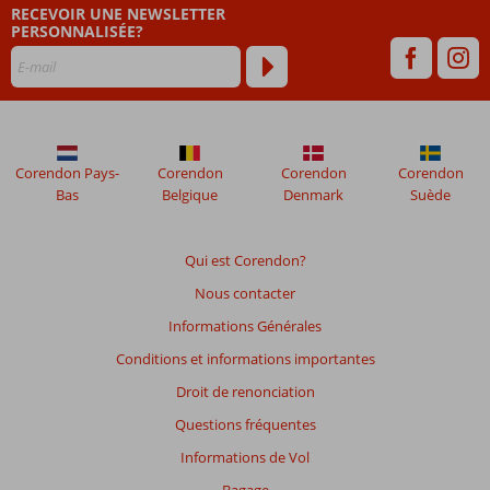
RECEVOIR UNE NEWSLETTER
plus
PERSONNALISÉE?
de
48
mois
ne
sont
plus
affichés
Corendon Pays-
Corendon
Corendon
Corendon
afin
Bas
Belgique
Denmark
Suède
de
garantir
la
Qui est Corendon?
pertinence
Nous contacter
des
avis
Informations Générales
présentés.
Conditions et informations importantes
En
savoir
Droit de renonciation
plus
Questions fréquentes
sur
nos
Informations de Vol
avis.