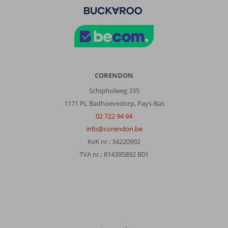
CORENDON
Schipholweg 335
1171 PL Badhoevedorp, Pays-Bas
02 722 94 94
info@corendon.be
KvK nr.: 34220902
TVA nr.: 814395892 B01