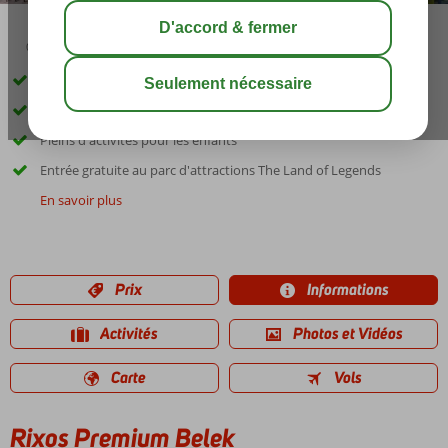
03:45
00:40
août 33°
C
share
sauver
Sur la plage et un excellent service
Installations mises à jour !
Pleins d'activités pour les enfants
Entrée gratuite au parc d'attractions The Land of Legends
En savoir plus
Prix
Informations
Activités
Photos et Vidéos
Carte
Vols
Rixos Premium Belek