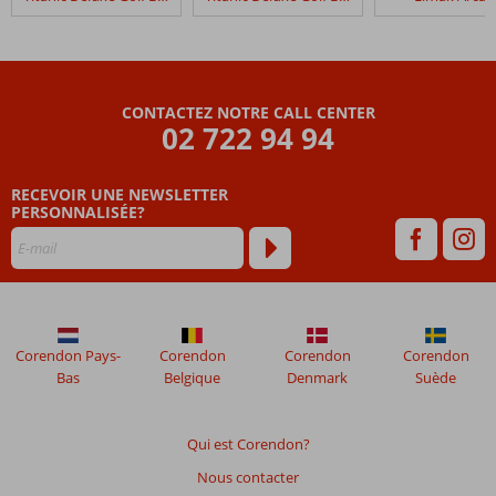
Rixos
Premium
Belek
Les
CONTACTEZ NOTRE CALL CENTER
avis
02 722 94 94
datant
de
RECEVOIR UNE NEWSLETTER
plus
PERSONNALISÉE?
de
48
mois
ne
sont
plus
affichés
Corendon Pays-
Corendon
Corendon
Corendon
afin
Bas
Belgique
Denmark
Suède
de
garantir
la
Qui est Corendon?
pertinence
Nous contacter
des