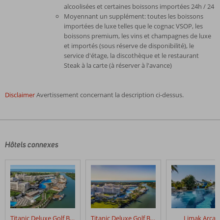
alcoolisées et certaines boissons importées 24h / 24
Moyennant un supplément: toutes les boissons
importées de luxe telles que le cognac VSOP, les
boissons premium, les vins et champagnes de luxe
et importés (sous réserve de disponibilité), le
service d'étage, la discothèque et le restaurant
Steak à la carte (à réserver à l'avance)
Disclaimer
Avertissement concernant la description ci-dessus.
Les
commentaires
sont
écrits
Hôtels connexes
par
nos
clients
après
leur
séjour
dans
Titanic Deluxe Golf Belek
Titanic Deluxe Golf Belek - Golf Package
Limak Arcad