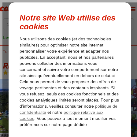
Les garanties de vacances
Turquie
Accueil
Riviera Turque
Belek
Rixos Premium Belek
Rixos Premium Belek
Ultra All Inclusive
-
Hôtel