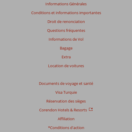
avis
Informations Générales
présentés.
Conditions et informations importantes
En
savoir
Droit de renonciation
plus
Questions fréquentes
sur
nos
Informations de Vol
avis.
Bagage
Extra
Location de voitures
Documents de voyage et santé
Visa Turquie
Réservation des sièges
Corendon Hotels & Resorts
Affiliation
*Conditions d'action