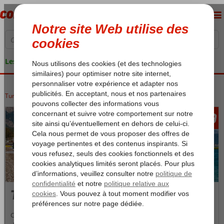
Les garanties de vacances
Turquie
Accueil
Riviera Turque
Kemer
Tekirova
939
àpd
Tekirova
Cet ancien petit port de pÊche a connu depuis quelques années un