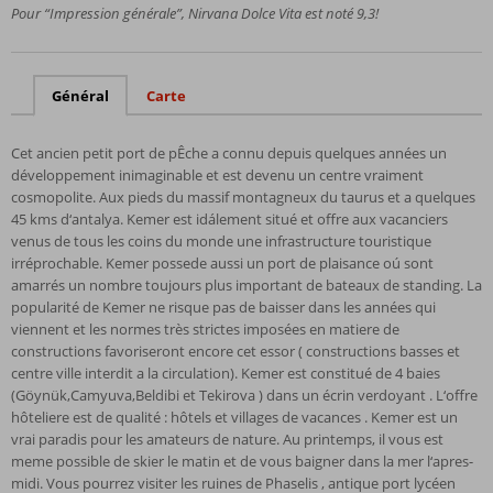
Pour “Impression générale”, Nirvana Dolce Vita est noté 9,3!
turque
Directement
sur la plage
de Tekirova
Général
Carte
Piscine
avec
Cet ancien petit port de pÊche a connu depuis quelques années un
toboggans
développement inimaginable et est devenu un centre vraiment
cosmopolite. Aux pieds du massif montagneux du taurus et a quelques
45 kms d‘antalya. Kemer est idálement situé et offre aux vacanciers
venus de tous les coins du monde une infrastructure touristique
irréprochable. Kemer possede aussi un port de plaisance oú sont
amarrés un nombre toujours plus important de bateaux de standing. La
popularité de Kemer ne risque pas de baisser dans les années qui
viennent et les normes très strictes imposées en matiere de
constructions favoriseront encore cet essor ( constructions basses et
centre ville interdit a la circulation). Kemer est constitué de 4 baies
(Göynük,Camyuva,Beldibi et Tekirova ) dans un écrin verdoyant . L‘offre
hôteliere est de qualité : hôtels et villages de vacances . Kemer est un
vrai paradis pour les amateurs de nature. Au printemps, il vous est
meme possible de skier le matin et de vous baigner dans la mer l‘apres-
midi. Vous pourrez visiter les ruines de Phaselis , antique port lycéen