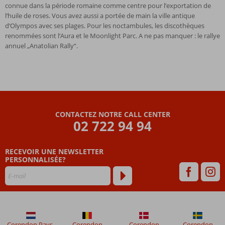
connue dans la période romaine comme centre pour l’exportation de
l‘huile de roses. Vous avez aussi a portée de main la ville antique
d‘Olympos avec ses plages. Pour les noctambules, les discothèques
renommées sont l‘Aura et le Moonlight Parc. A ne pas manquer : le rallye
annuel „Anatolian Rally“.
CONTACTEZ NOTRE CALL CENTER
02 722 94 94
RECEVOIR UNE NEWSLETTER
PERSONNALISÉE?
Corendon Pays-
Corendon
Corendon
Corendon