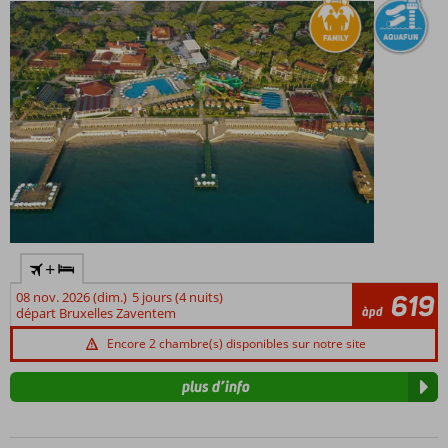
inclus
+
08 nov. 2026 (dim.)
5 jours (4 nuits)
619
àpd
départ Bruxelles Zaventem
Encore 2 chambre(s) disponibles sur notre site
plus d’info