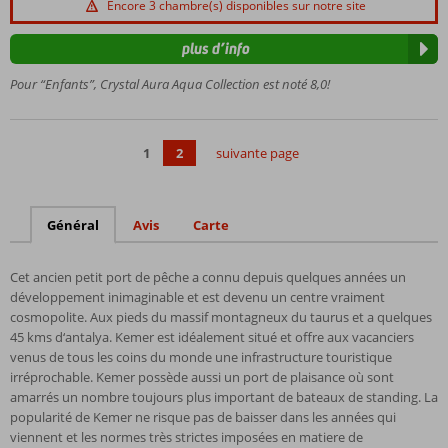
Encore 3 chambre(s) disponibles sur notre site
Plusieurs
piscines et
plus d’info
toboggans
Pour “Enfants”, Crystal Aura Aqua Collection est noté 8,0!
Un
programme
d'animation
divertissant
1
2
suivante page
et varié
Général
Avis
Carte
Cet ancien petit port de pêche a connu depuis quelques années un
développement inimaginable et est devenu un centre vraiment
cosmopolite. Aux pieds du massif montagneux du taurus et a quelques
45 kms d‘antalya. Kemer est idéalement situé et offre aux vacanciers
venus de tous les coins du monde une infrastructure touristique
irréprochable. Kemer possède aussi un port de plaisance où sont
amarrés un nombre toujours plus important de bateaux de standing. La
popularité de Kemer ne risque pas de baisser dans les années qui
viennent et les normes très strictes imposées en matiere de