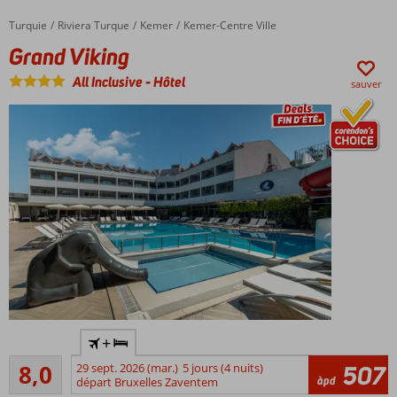
Piscine
Turquie
Grand Viking
Accueil
Riviera Turque
Kemer
Kemer-Centre Ville
avec
Grand Viking
toboggans
All Inclusive
-
Hôtel
sauver
Hôtel
+
à
Très bon
petite
8,0
29 sept. 2026 (mar.)
5 jours (4 nuits)
507
200
àpd
échelle
départ Bruxelles Zaventem
commentaires