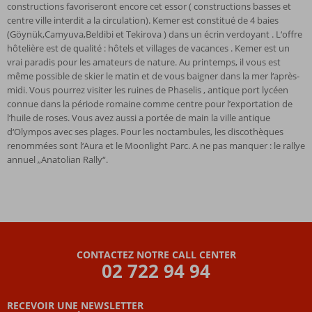
constructions favoriseront encore cet essor ( constructions basses et
centre ville interdit a la circulation). Kemer est constitué de 4 baies
(Göynük,Camyuva,Beldibi et Tekirova ) dans un écrin verdoyant . L‘offre
hôtelière est de qualité : hôtels et villages de vacances . Kemer est un
vrai paradis pour les amateurs de nature. Au printemps, il vous est
même possible de skier le matin et de vous baigner dans la mer l‘après-
midi. Vous pourrez visiter les ruines de Phaselis , antique port lycéen
connue dans la période romaine comme centre pour l’exportation de
l‘huile de roses. Vous avez aussi a portée de main la ville antique
d‘Olympos avec ses plages. Pour les noctambules, les discothèques
renommées sont l‘Aura et le Moonlight Parc. A ne pas manquer : le rallye
annuel „Anatolian Rally“.
CONTACTEZ NOTRE CALL CENTER
02 722 94 94
RECEVOIR UNE NEWSLETTER