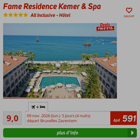
Fame Residence Kemer & Spa
les
enfants
All Inclusive
-
Hôtel
sauver
Hôtel
très
populaire
auprès
des
clients
belges
Dans le
+
centre et
Excellente
directement
9,0
09 nov. 2026 (lun.)
5 jours (4 nuits)
591
447
àpd
sur la plage
départ Bruxelles Zaventem
commentaires
Personnel
plus d’info
aimable