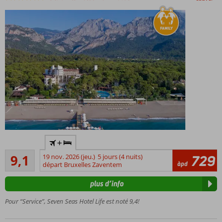
Directement
+
sur la plage
Excellente
privée
9,1
19 nov. 2026 (jeu.)
5 jours (4 nuits)
729
11
àpd
départ Bruxelles Zaventem
5 piscines
commentaires
rafraîchissantes
plus d’info
Excellents
restaurants
Pour “Service”, Seven Seas Hotel Life est noté 9,4!
Animation
pour