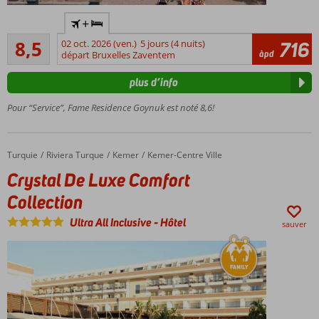
Très bel
+
emplacement
Recommandé
8,5
02 oct. 2026 (ven.)
5 jours (4 nuits)
716
Situé au
63
àpd
départ Bruxelles Zaventem
pied des
commentaires
montagnes
plus d’info
du Taurus
À
Pour “Service”, Fame Residence Goynuk est noté 8,6!
proximité
de la
plage
Turquie
Crystal De Luxe Comfort Collection
Accueil
Riviera Turque
Kemer
Kemer-Centre Ville
3
Crystal De Luxe Comfort
restaurants
à la carte
Collection
Ultra All Inclusive
-
Hôtel
sauver