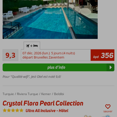
Les
+
pieds
Excellente
dans
9,3
07 déc. 2026 (lun.)
5 jours (4 nuits)
356
8
àpd
le
départ Bruxelles Zaventem
commentaires
sable
plus d’info
À
proximité
Pour “Qualité-wifi”, Jest Otel est noté 9,6!
du centre
de Kemer
Belle
Turquie
Crystal Flora Pearl Collection
Accueil
Riviera Turque
Kemer
Beldibi
piscine
Crystal Flora Pearl Collection
extérieure
Petit-
Ultra All Inclusive
-
Hôtel
sauver
déjeuner