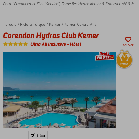
et service
Pour “Emplacement” et “Service”, Fame Residence Kemer & Spa est noté 9,2!
de qualité
Magnifique
spa et
Turquie
Corendon Hydros Club Kemer
Accueil
Riviera Turque
Kemer
Kemer-Centre Ville
centre de
Corendon Hydros Club Kemer
bien-être
Ultra All Inclusive
-
Hôtel
sauver
Profitez
+
de tout à