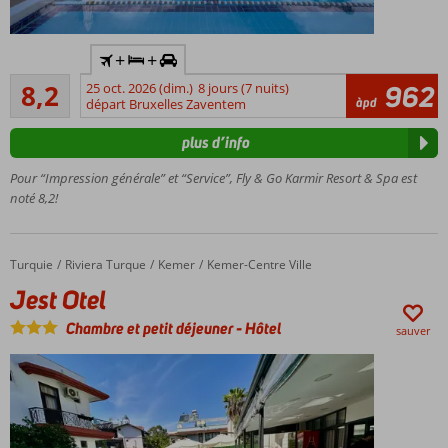
de
plage !
Y
+
+
compris
Très bon
la
8,2
25 oct. 2026 (dim.)
8 jours (7 nuits)
962
62
àpd
voiture
départ Bruxelles Zaventem
commentaires
de
plus d’info
location
Hôtel familial
Pour “Impression générale” et “Service”, Fly & Go Karmir Resort & Spa est
avec un bel
noté 8,2!
emplacement
Piscine
avec
Turquie
Jest Otel
Accueil
Riviera Turque
Kemer
Kemer-Centre Ville
toboggans
Jest Otel
Mini club,
aire de jeux,
Chambre et petit déjeuner
-
Hôtel
sauver
mini
discothèque,
piscine pour
enfants
Plage
privée