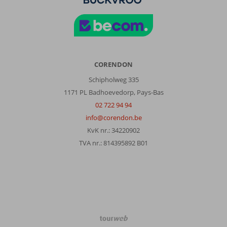
CORENDON
Schipholweg 335
1171 PL Badhoevedorp, Pays-Bas
02 722 94 94
info@corendon.be
KvK nr.: 34220902
TVA nr.: 814395892 B01
TourWeb