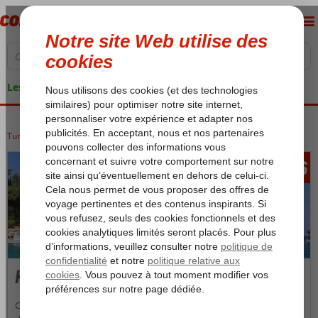
Les garanties de vacances
Turquie
Accueil
Riviera Turque
Kemer
356
àpd
Kemer
Cet ancien petit port de pêche a connu depuis quelques années un