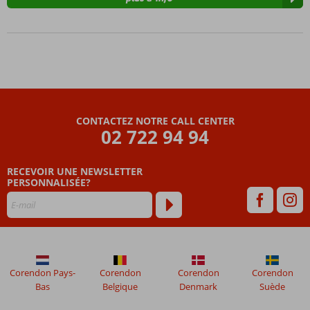
CONTACTEZ NOTRE CALL CENTER
02 722 94 94
RECEVOIR UNE NEWSLETTER
PERSONNALISÉE?
Corendon Pays-
Corendon
Corendon
Corendon
Bas
Belgique
Denmark
Suède