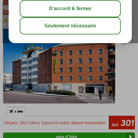
B&B Hotel Valencia Ciudad de
la Ciencias
Logement
-
Bed & Breakfast
sauver
+
301
03 janv. 2027 (dim.)
3 jours (2 nuits)
départ Amsterdam
àpd
plus d’info