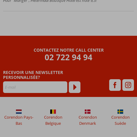
Pour “Manger”, Pietermaai Boutique Hotel est noté 9,5!
et plein
de
caractère
Passez la
nuit dans de
vieilles
maisons
hollandaises
CONTACTEZ NOTRE CALL CENTER
02 722 94 94
Profitez
de la
bonne
RECEVOIR UNE NEWSLETTER
nourriture
PERSONNALISÉE?
au coin de
la rue
2 petites
piscines
pour se
rafraîchir
Corendon Pays-
Corendon
Corendon
Corendon
Bas
Belgique
Denmark
Suède