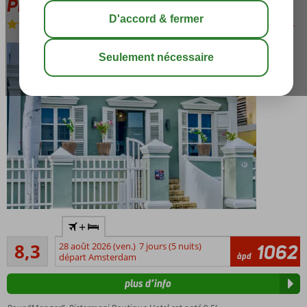
Pietermaai Boutique Hotel
Logement
-
Boutique hotel
sauver
Séjourner
+
au cœur
Très bon
de
8,3
28 août 2026 (ven.)
7 jours (5 nuits)
1062
13
àpd
Pietermaai
départ Amsterdam
commentaires
Un
plus d’info
endroit
charmant