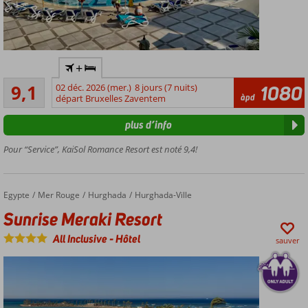
Adultes
+
seulement
Excellente
: âge
9,1
02 déc. 2026 (mer.)
8 jours (7 nuits)
1080
166
àpd
minimum
départ Bruxelles Zaventem
commentaires
16 ans
plus d’info
Complexe
luxueux
Pour “Service”, KaiSol Romance Resort est noté 9,4!
avec
ambiance
romantique
Egypte
Sunrise Meraki Resort
Accueil
Mer Rouge
Hurghada
Hurghada-Ville
Directement
Sunrise Meraki Resort
sur la plage
privée
All Inclusive
-
Hôtel
sauver
Divers
restaurants
à la carte
Late
Check-