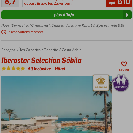
8,7
610
204
àpd
minimum
départ Bruxelles Zaventem
commentaires
16 ans
plus d’info
Situé
près
Pour “Service” et “Chambres”, Seaden Valentine Resort & Spa est noté 8,8!
de la
2 réservations récentes
plage
Centre
Spa
Espagne
Iberostar Selection Sábila
Accueil
Îles Canaries
Tenerife
Costa Adeje
Iberostar Selection Sábila
All Inclusive
-
Hôtel
sauver