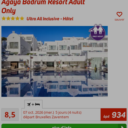
Agaya Bodrum Resort Adult
de la
Only
chaîne
Sunrise
Ultra All Inclusive
-
Hôtel
sauver
Late
Check-
Out*
Only
+
Adult:
Recommandé
minimum
8,5
07 oct. 2026 (mer.)
5 jours (4 nuits)
934
42
àpd
16 ans
départ Bruxelles Zaventem
commentaires
Sur
plus d’info