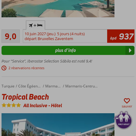
Hôtel
+
élégant
Excellente
et
9,0
10 juin 2027 (jeu.)
5 jours (4 nuits)
937
66
àpd
rénové
départ Bruxelles Zaventem
commentaires
Only
plus d’info
Adult
; âge
Pour “Service”, Iberostar Selection Sábila est noté 9,4!
min.
2 réservations récentes
16
ans
Près de
Turquie
Tropical Beach
Accueil
Côte Égéenne
Marmaris
Marmaris-Centrum
la plage
Tropical Beach
de sable,
n'oubliez
All Inclusive
-
Hôtel
sauver
pas vos
tongs.
Petit-
déjeuner,
demi-