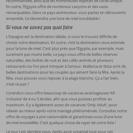
recommandée, ainsi que les nombreuses espèces de corail unique.
En outre, l’Egypte offre de nombreux canyons et des oasis
remarquables. Dans ce pays aventureux, vous partez en découverte
ensemble. Ce deviendra une lune de miel inoubliable !
Si vous ne savez pas quoi faire
L’Espagne est la destination idéale, si vous le trouvez difficile de
choisir votre destination. En outre, c’est la destination sous-estimée
pour la lune de miel. C’est plus près que l’Egypte, par exemple, mais
surement pas moins belle. Le pays vous offre de belles réserves
naturelles, des boîtes de nuit et des cafés animés et plusieurs
restaurants ou l’on peut trinquer à l’amour. Mallorca et Ibiza sont de
belles destinations pour les couples qui aiment faire la fête. Après la
fête, vous pouvez vous reposer à la plage blanche. Ça a l’air bien,
n’est-ce pas ?
Corendon vous offre beaucoup de vacances avantageuses ‘All
Inclusive’ de 4 ou 5 étoiles, afin que vous puissiez profiter au
maximum. Il y a également assez de vacances ‘Only Adult’, pour
relaxer au mieux après votre mariage phénoménale. Consultez notre
offre de voyages à prix raisonnable et garantissez-vous d’une lune
de miel ensoleillée. C’est quelque chose de rayer de votre liste !
Le jour J est derrière vous. Après avoir organisé tout pour ces