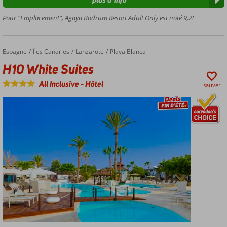
une
colline
Pour “Emplacement”, Agaya Bodrum Resort Adult Only est noté 9,2!
Magnifique
vue sur le
château
Espagne
H10 White Suites
Accueil
Îles Canaries
Lanzarote
Playa Blanca
H10 White Suites
All Inclusive
-
Hôtel
sauver