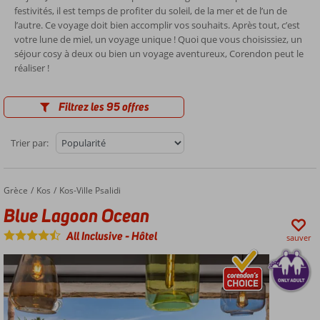
festivités, il est temps de profiter du soleil, de la mer et de l’un de
l’autre. Ce voyage doit bien accomplir vos souhaits. Après tout, c’est
votre lune de miel, un voyage unique ! Quoi que vous choisissiez, un
séjour cosy à deux ou bien un voyage aventureux, Corendon peut le
réaliser !
Filtrez les 95 offres
Trier par:
Grèce
Blue Lagoon Ocean
Accueil
Kos
Kos-Ville Psalidi
Blue Lagoon Ocean
All Inclusive
-
Hôtel
sauver