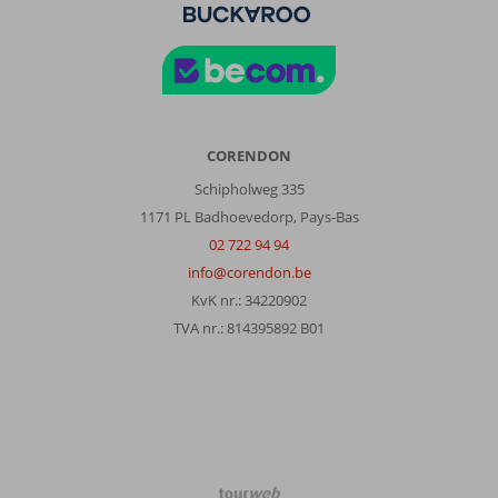
CORENDON
Schipholweg 335
1171 PL Badhoevedorp, Pays-Bas
02 722 94 94
info@corendon.be
KvK nr.: 34220902
TVA nr.: 814395892 B01
TourWeb