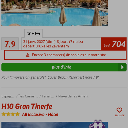
Adultes
+
seulement
Bon
: âge
7,9
31 janv. 2027 (dim.)
8 jours (7 nuits)
704
99
àpd
minimum
départ Bruxelles Zaventem
commentaires
16 ans
Encore 3 chambre(s) disponibles sur notre site
Chambres
dans le
plus d’info
style
d'une
Pour “Impression générale”, Caves Beach Resort est noté 7,9!
grotte
Un
délicieux
H10 Gran Tinerfe
Accueil
Espagne
Îles Canaries
Tenerife
Playa de las Americas
Centre
H10 Gran Tinerfe
de Spa
All Inclusive
-
Hôtel
sauver