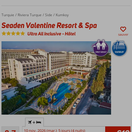
sur la plage
Only
Adult:
Turquie
Seaden Valentine Resort & Spa
Accueil
Riviera Turque
Side
Kumkoy
âge
Seaden Valentine Resort & Spa
minimum
16 ans
Ultra All Inclusive
-
Hôtel
sauver
Only
+
Adult :
Recommandé
âge
10 nov. 2026 (mar.)
5 jours (4 nuits)