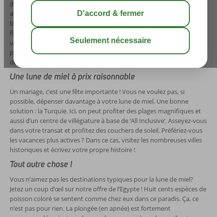
destination vous offre une combinaison de choses : de belles plages
avec des ports mignonnes, des villes authentiques, des églises
blanches et de vastes oliveraies. Très romantique ! Vous visitez la
flore et la faune des régions éloignées de la Grèce facilement avec
une voiture de location. Apportez votre panier de piquenique et
profitez-en ! Seulement vous et votre partenaire, uniquement vous
deux !
Une lune de miel à prix raisonnable
Un mariage, c’est une fête importante ! Vous ne voulez pas, si
possible, dépenser davantage à votre lune de miel. Une bonne
solution : la Turquie. Ici, on peut profiter des plages magnifiques et
aussi d’un centre de villégiature à base de ‘All Inclusive’. Asseyez-vous
dans votre transat et profitez des couchers de soleil. Préfériez-vous
les vacances plus actives ? Dans ce cas, visitez les nombreuses villes
historiques et écrivez votre propre histoire !
Tout autre chose !
Vous n’aimez pas les destinations typiques pour la lune de miel?
Jetez un coup d’œil sur notre offre de l’Egypte ! Huit cents espèces de
poisson coloré se sentent comme chez eux dans ce paradis. Ça, ce
n’est pas pour rien. La plongée (en apnée) est fortement