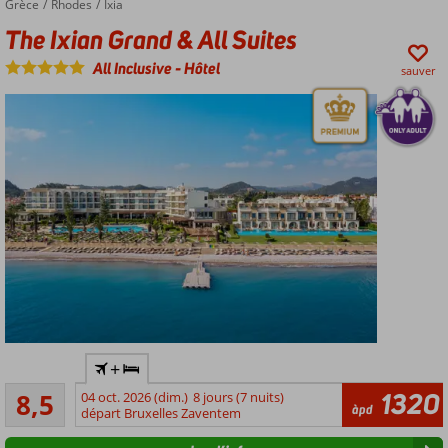
Grèce
The Ixian Grand & All Suites
Accueil
Rhodes
Ixia
las
The Ixian Grand & All Suites
Americas
Séjour
All Inclusive
-
Hôtel
sauver
confortable
dans des
chambres
luxueuses
Adultes
+
uniquement
Recommandé
: âge
1320
8,5
04 oct. 2026 (dim.)
8 jours (7 nuits)
42
àpd
minimum
départ Bruxelles Zaventem
commentaires
18 ans