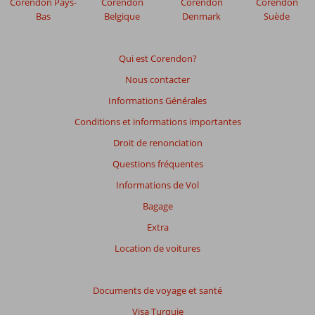
Corendon Pays-
Corendon
Corendon
Corendon
afin
Bas
Belgique
Denmark
Suède
de
garantir
la
Qui est Corendon?
pertinence
Nous contacter
des
avis
Informations Générales
présentés.
Conditions et informations importantes
En
savoir
Droit de renonciation
plus
Questions fréquentes
sur
nos
Informations de Vol
avis.
Bagage
Extra
Note
totale
Location de voitures
Basé
sur:
Documents de voyage et santé
27
Visa Turquie
commentaires