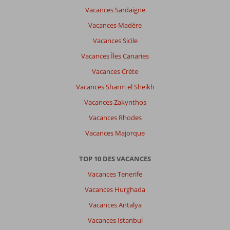
de
Vacances Sardaigne
transport
pour
Vacances Madère
faire
Vacances Sicile
qq
chose
Vacances Îles Canaries
Vacances Crète
À
propos
Vacances Sharm el Sheikh
de
Vacances Zakynthos
Sol
Nessebar
Vacances Rhodes
Palace:
Vacances Majorque
L
hôtel
TOP 10 DES VACANCES
est
sympa
Vacances Tenerife
le
Vacances Hurghada
all
tres
Vacances Antalya
complet
Vacances Istanbul
coktail