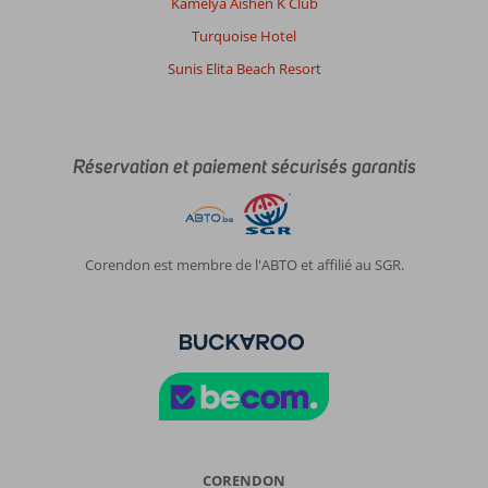
Kamelya Aishen K Club
partagé
Turquoise Hotel
avec
les
Sunis Elita Beach Resort
2
autres.il
y
a
Réservation et paiement sécurisés garantis
bcp
de
monde
mais
ça
Corendon est membre de l'ABTO et affilié au SGR.
va
les
fils
se
résorbent
vite,
malheureusement
la
mer
est
CORENDON