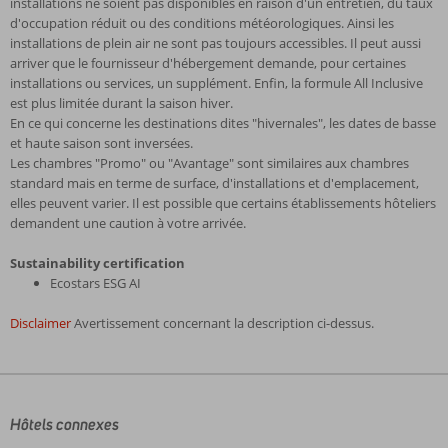
installations ne soient pas disponibles en raison d'un entretien, du taux
d'occupation réduit ou des conditions météorologiques. Ainsi les
installations de plein air ne sont pas toujours accessibles. Il peut aussi
arriver que le fournisseur d'hébergement demande, pour certaines
installations ou services, un supplément. Enfin, la formule All Inclusive
est plus limitée durant la saison hiver.
En ce qui concerne les destinations dites "hivernales", les dates de basse
et haute saison sont inversées.
Les chambres "Promo" ou "Avantage" sont similaires aux chambres
standard mais en terme de surface, d'installations et d'emplacement,
elles peuvent varier. Il est possible que certains établissements hôteliers
demandent une caution à votre arrivée.
Sustainability certification
Ecostars ESG AI
Disclaimer
Avertissement concernant la description ci-dessus.
Les
commentaires
sont
écrits
Hôtels connexes
par