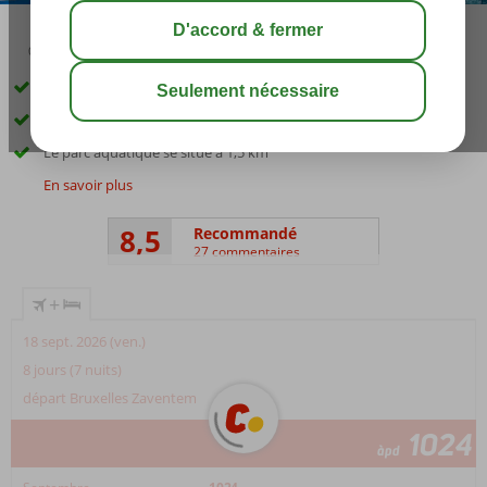
03:00
00:30
août 29°
C
share
sauver
Idéal pour les familles avec des enfants
La plage est à environ 200 m
Le parc aquatique se situe à 1,5 km
En savoir plus
8,5
Recommandé
27 commentaires
+
18 sept. 2026 (ven.)
8 jours (7 nuits)
départ Bruxelles Zaventem
1024
àpd