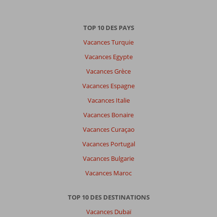
Trier
par
datum (nieuw > oud)
TOP 10 DES PAYS
Vacances Turquie
Serge
9,0
Vacances Egypte
Belgie
Vacances Grèce
Famille avec jeunes enfant (s)
,
12 août 2025
Vacances Espagne
Vacances Italie
L
Vacances Bonaire
hôtel
Vacances Curaçao
est
au
Vacances Portugal
milieu
Vacances Bulgarie
de
rien,il
Vacances Maroc
fait
prendre
TOP 10 DES DESTINATIONS
un
moyen
Vacances Dubaï