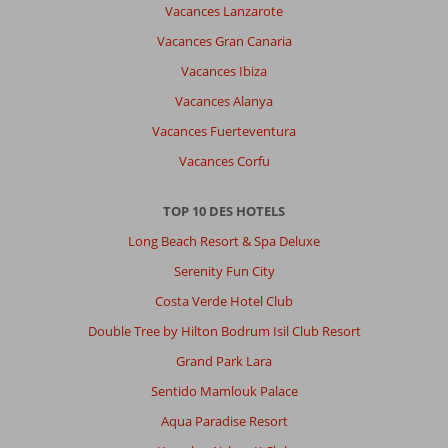
bof
Vacances Lanzarote
repas
Vacances Gran Canaria
très
bien
Vacances Ibiza
hôtel
Vacances Alanya
au
milieu
Vacances Fuerteventura
de
Vacances Corfu
deux
autres
chaque
TOP 10 DES HOTELS
hôtel
Long Beach Resort & Spa Deluxe
possède
sa
Serenity Fun City
piscine
Costa Verde Hotel Club
et
son
Double Tree by Hilton Bodrum Isil Club Resort
restaurant
Grand Park Lara
mais
tout
Sentido Mamlouk Palace
le
Aqua Paradise Resort
reste
est