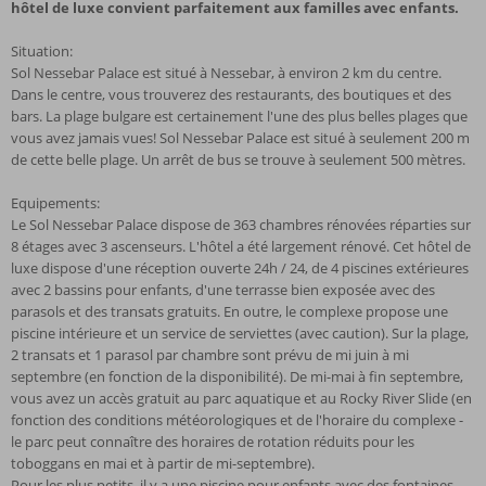
hôtel de luxe convient parfaitement aux familles avec enfants.
Situation:
Sol Nessebar Palace est situé à Nessebar, à environ 2 km du centre.
Dans le centre, vous trouverez des restaurants, des boutiques et des
bars. La plage bulgare est certainement l'une des plus belles plages que
vous avez jamais vues! Sol Nessebar Palace est situé à seulement 200 m
de cette belle plage. Un arrêt de bus se trouve à seulement 500 mètres.
Equipements:
Le Sol Nessebar Palace dispose de 363 chambres rénovées réparties sur
8 étages avec 3 ascenseurs. L'hôtel a été largement rénové. Cet hôtel de
luxe dispose d'une réception ouverte 24h / 24, de 4 piscines extérieures
avec 2 bassins pour enfants, d'une terrasse bien exposée avec des
parasols et des transats gratuits. En outre, le complexe propose une
piscine intérieure et un service de serviettes (avec caution). Sur la plage,
2 transats et 1 parasol par chambre sont prévu de mi juin à mi
septembre (en fonction de la disponibilité). De mi-mai à fin septembre,
vous avez un accès gratuit au parc aquatique et au Rocky River Slide (en
fonction des conditions météorologiques et de l'horaire du complexe -
le parc peut connaître des horaires de rotation réduits pour les
toboggans en mai et à partir de mi-septembre).
Pour les plus petits, il y a une piscine pour enfants avec des fontaines.