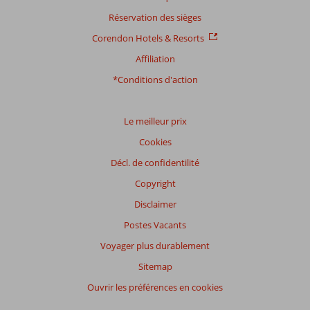
Réservation des sièges
Corendon Hotels & Resorts
Distribution
Affiliation
des votes
Impression générale
8,5
Manger
7,9
*Conditions d'action
Emplacement
7,4
Chambres
7,9
Service
8,0
Enfants
9,0
Qualité-prix
8,1
Qualité-wifi
6,3
Le meilleur prix
Cookies
Expériences
Décl. de confidentilité
de
nos
Copyright
clients
Langue
Disclaimer
Français (3)
Postes Vacants
Filtrer
Voyager plus durablement
par
Sitemap
participants
Ouvrir les préférences en cookies
Tous