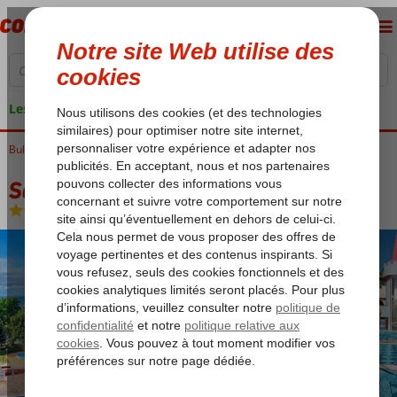
Les garanties de vacances
Bulgarie
Accueil
Mer Noire
Nessebar
Sol Nessebar Palace
Sol Nessebar Palace
All Inclusive
-
Hôtel