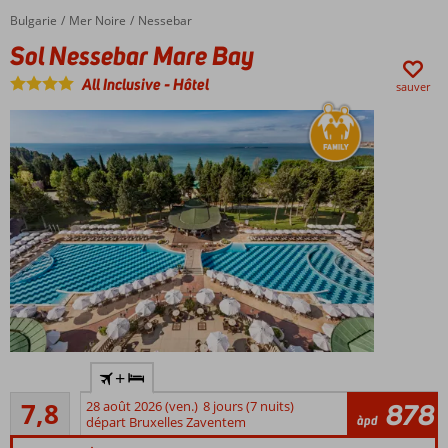
plage et
Bulgarie
Sol Nessebar Mare Bay
Accueil
Mer Noire
Nessebar
du centre
Sol Nessebar Mare Bay
historique
de
All Inclusive
-
Hôtel
sauver
Nessebar
Chambres
familiales
pouvant
accueillir
jusqu'à 6
personnes
Centre de
spa
polyvalent
avec
plusieurs
saunas
Près de
Salle de
+
la plage
fitness,
Bon
et de
salle de
7,8
28 août 2026 (ven.)
8 jours (7 nuits)
878
34
àpd
Nessebar
départ Bruxelles Zaventem
jeux et
commentaires
même
Parc