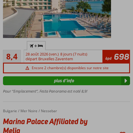
Emplacement
+
idéal à
Très bon
Nessebar
8,4
28 août 2026 (ven.)
8 jours (7 nuits)
698
54
àpd
départ Bruxelles Zaventem
Vue
commentaires
fantastique
Encore 2 chambre(s) disponibles sur notre site
sur la mer
Spa
plus d’info
Séjour
Pour “Emplacement”, Festa Panorama est noté 8,9!
all-in
Bulgarie
Marina Palace Affiliated by Melia
Accueil
Mer Noire
Nessebar
Marina Palace Affiliated by
Melia