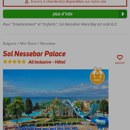
Encore 2 chambre(s) disponibles sur notre site
bowling
aquatique
pour
plus d’info
barboter
Pour “Emplacement” et “Enfants”, Sol Nessebar Mare Bay est noté 8,3!
Activités
agréables
pour
petits et
Bulgarie
Sol Nessebar Palace
Accueil
Mer Noire
Nessebar
grands
Sol Nessebar Palace
All Inclusive
-
Hôtel
sauver