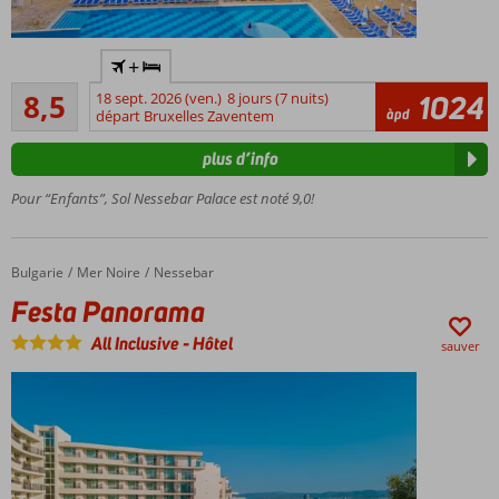
Idéal
+
pour
Recommandé
les
8,5
18 sept. 2026 (ven.)
8 jours (7 nuits)
1024
27
àpd
familles
départ Bruxelles Zaventem
commentaires
avec
plus d’info
des
enfants
Pour “Enfants”, Sol Nessebar Palace est noté 9,0!
La
plage
est à
Bulgarie
Festa Panorama
Accueil
Mer Noire
Nessebar
environ
200 m
Festa Panorama
Le parc
All Inclusive
-
Hôtel
sauver
aquatique
se situe à
1,5 km