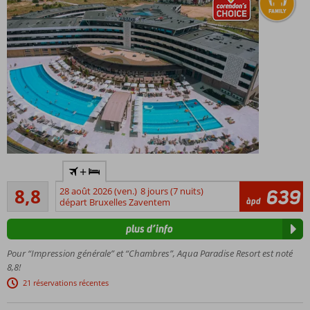
Accès
+
gratuit et
Recommandé
illimité au
8,8
28 août 2026 (ven.)
8 jours (7 nuits)
639
705
àpd
plus
départ Bruxelles Zaventem
commentaires
grand
plus d’info
parc
aquatique
Pour “Impression générale” et “Chambres”, Aqua Paradise Resort est noté
de
8,8!
Bulgarie!
21 réservations récentes
À deux
pas de la