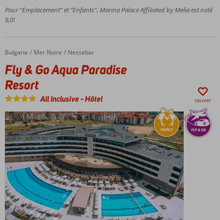
Sky bar avec
Pour “Emplacement” et “Enfants”, Marina Palace Affiliated by Melia est noté
vue
9,0!
panoramique
Bulgarie
Fly & Go Aqua Paradise Resort
Accueil
Mer Noire
Nessebar
Fly & Go Aqua Paradise
Resort
All Inclusive
-
Hôtel
sauver