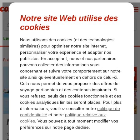
Les garanties de vacances
Bulgarie
Accueil
Mer Noire
Nessebar
639
àpd
Nessebar
Nessebar est une ville côtière historique située près de Sunny Beach.