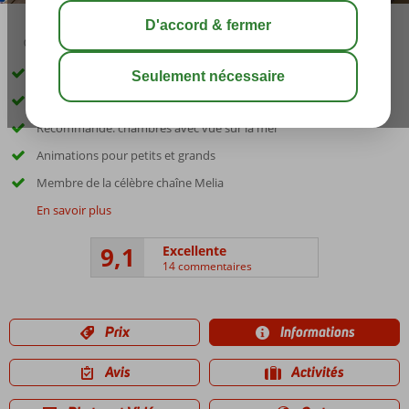
03:00
01:20
août 29°
C
share
sauver
Excellent hôtel 4 étoiles avec un fantastique parc aquatique
Directement sur la plage de sable, avec transats
Recommandé: chambres avec vue sur la mer
Animations pour petits et grands
Membre de la célèbre chaîne Melia
En savoir plus
9,1
Excellente
14 commentaires
Prix
Informations
Avis
Activités