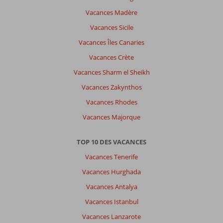
pour
se
Vacances Madère
déplacer
Vacances Sicile
À
Vacances Îles Canaries
propos
Vacances Crète
de
Sol
Vacances Sharm el Sheikh
Luna
Vacances Zakynthos
Bay:
Vacances Rhodes
Hotel
très
Vacances Majorque
propre.
Nous
TOP 10 DES VACANCES
avons
bien
Vacances Tenerife
mangé.
Vacances Hurghada
Il
y
Vacances Antalya
a
Vacances Istanbul
des
jeu
Vacances Lanzarote
pour