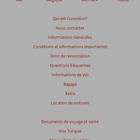
de
garantir
la
Qui est Corendon?
pertinence
Nous contacter
des
avis
Informations Générales
présentés.
Conditions et informations importantes
En
savoir
Droit de renonciation
plus
Questions fréquentes
sur
nos
Informations de Vol
avis.
Bagage
Extra
Note
totale
Location de voitures
Basé
sur:
Documents de voyage et santé
14
Visa Turquie
commentaires