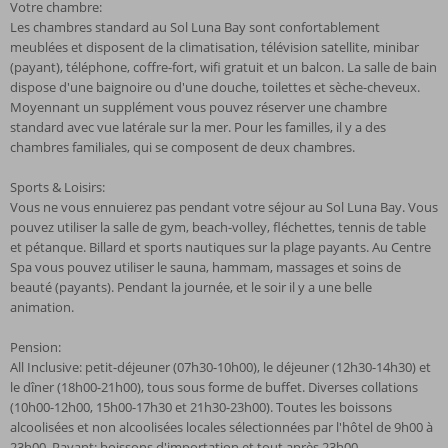
Votre chambre:
Les chambres standard au Sol Luna Bay sont confortablement
meublées et disposent de la climatisation, télévision satellite, minibar
(payant), téléphone, coffre-fort, wifi gratuit et un balcon. La salle de bain
dispose d'une baignoire ou d'une douche, toilettes et sèche-cheveux.
Moyennant un supplément vous pouvez réserver une chambre
standard avec vue latérale sur la mer. Pour les familles, il y a des
chambres familiales, qui se composent de deux chambres.
Sports & Loisirs:
Vous ne vous ennuierez pas pendant votre séjour au Sol Luna Bay. Vous
pouvez utiliser la salle de gym, beach-volley, fléchettes, tennis de table
et pétanque. Billard et sports nautiques sur la plage payants. Au Centre
Spa vous pouvez utiliser le sauna, hammam, massages et soins de
beauté (payants). Pendant la journée, et le soir il y a une belle
animation.
Pension:
All Inclusive: petit-déjeuner (07h30-10h00), le déjeuner (12h30-14h30) et
le dîner (18h00-21h00), tous sous forme de buffet. Diverses collations
(10h00-12h00, 15h00-17h30 et 21h30-23h00). Toutes les boissons
alcoolisées et non alcoolisées locales sélectionnées par l'hôtel de 9h00 à
23h00. Payant: boissons d'importation et tout après 23h00.