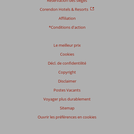
Réservation des sièges
Corendon Hotels & Resorts
Distribution
Affiliation
des votes
Impression générale
9,1
Manger
8,2
*Conditions d'action
Emplacement
8,3
Chambres
8,9
Service
8,4
Enfants
9,1
Qualité-prix
8,6
Qualité-wifi
7,3
Le meilleur prix
Cookies
Expériences
Décl. de confidentilité
de
nos
Copyright
clients
Langue
Disclaimer
Français (3)
Postes Vacants
Filtrer
Voyager plus durablement
par
Sitemap
participants
Ouvrir les préférences en cookies
Tous
Trier