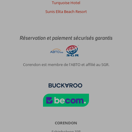
avons
Turquoise Hotel
passé
Sunis Elita Beach Resort
de
très
belles
vacances
Réservation et paiement sécurisés garantis
À
propos
de
Sol
Corendon est membre de l'ABTO et affilié au SGR.
Luna
Bay:
Belle
plage,
hôtel
très
propre
et
personnel
agréable
CORENDON
Impression générale
9
Schipholweg 335
Manger
8