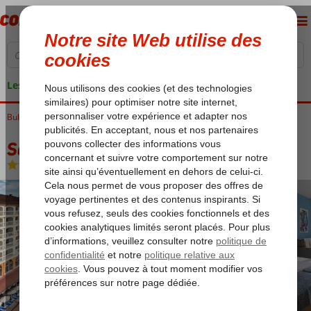
Les garanties de vacances
Bulgarie
Accueil
Mer Noire
Obzor
Sol Luna Bay
Sol Luna Bay
All Inclusive
-
Hôtel