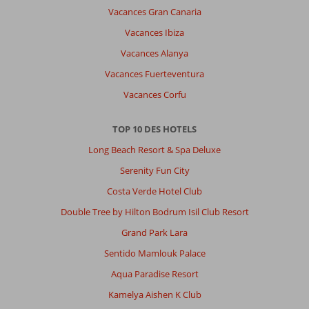
Vacances Gran Canaria
les
enfants.
Vacances Ibiza
Mer
Vacances Alanya
à
proximité.
Vacances Fuerteventura
Vacances Corfu
Impression générale
9
Manger
9
Emplacement
8
Chambres
10
Service
9
Enfants
10
TOP 10 DES HOTELS
Qualité-prix
9
Qualité-wifi
10
Long Beach Resort & Spa Deluxe
Serenity Fun City
Anonyme
9,0
Costa Verde Hotel Club
Belgie
Double Tree by Hilton Bodrum Isil Club Resort
En couple
,
09 juillet 2023
Grand Park Lara
Sentido Mamlouk Palace
Super
Aqua Paradise Resort
destination.
Kamelya Aishen K Club
Nous