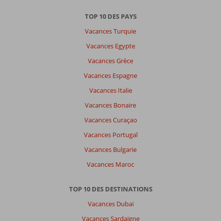
par
datum (nieuw > oud)
TOP 10 DES PAYS
Vacances Turquie
Anonyme
9,0
Vacances Egypte
Frankrijk
Vacances Grèce
Famille avec jeunes enfant (s)
,
23 août 2024
Vacances Espagne
Vacances Italie
Il
Vacances Bonaire
n'y
Vacances Curaçao
a
rien
Vacances Portugal
autour
Vacances Bulgarie
de
l'hôtel.
Vacances Maroc
Il
faut
TOP 10 DES DESTINATIONS
louer
une
Vacances Dubaï
voiture
Vacances Sardaigne