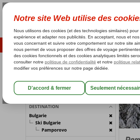
ÉTÉ 2026
LAST MINUTES
S
Les garanties de vacances
Garantie du prix le plu
PARTICIPANTS
Bulgarie
Accueil
Chambre 1:
2 Personnes
Modifier les participants
DESTINATION
Bulgarie
Ski Bulgarie
Pamporovo
Pam