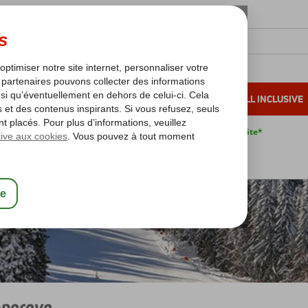
OLEIL D'HIVER
VACANCES AU SOLEIL
ALL INCLUSIVE
s bas*
Pas de surcharge carburant
Annulation gratuite*
Ski Bulgarie
Pamporovo
porovo