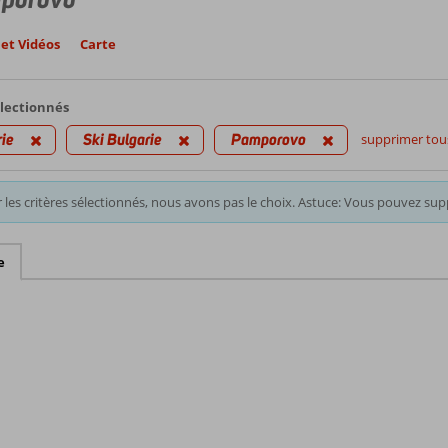
et Vidéos
Carte
électionnés
ie
Ski Bulgarie
Pamporovo
supprimer tous 
 les critères sélectionnés, nous avons pas le choix. Astuce: Vous pouvez supp
e