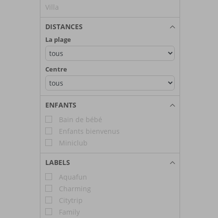
Villa
DISTANCES
La plage
Centre
ENFANTS
Bain de bébé
Enfants bienvenus
Miniclub
LABELS
Aquafun
Charming
Citytrip
Family