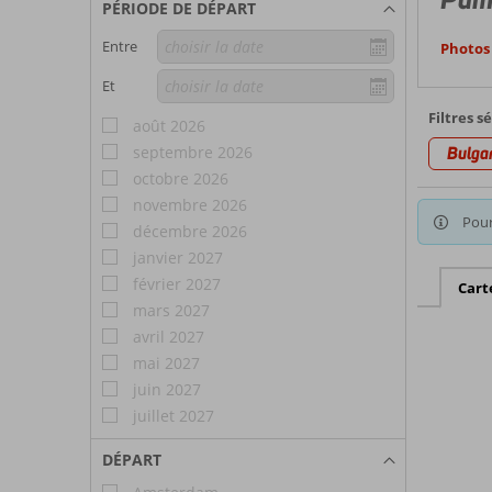
PÉRIODE DE DÉPART
Entre
Photos 
Et
Filtres s
août 2026
septembre 2026
Bulgar
octobre 2026
novembre 2026
Pour
décembre 2026
janvier 2027
février 2027
Cart
mars 2027
avril 2027
mai 2027
juin 2027
juillet 2027
DÉPART