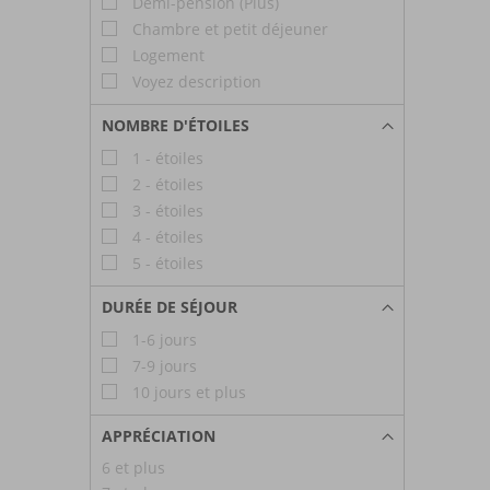
Demi-pension (Plus)
Chambre et petit déjeuner
Logement
Voyez description
NOMBRE D'ÉTOILES
1 - étoiles
2 - étoiles
3 - étoiles
4 - étoiles
5 - étoiles
DURÉE DE SÉJOUR
1-6 jours
7-9 jours
10 jours et plus
APPRÉCIATION
6 et plus