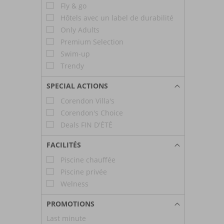
Fly & go
Hôtels avec un label de durabilité
Only Adults
Premium Selection
Swim-up
Trendy
SPECIAL ACTIONS
Corendon Villa's
Corendon's Choice
Deals FIN D'ÉTÉ
FACILITÉS
Piscine chauffée
Piscine privée
Welness
PROMOTIONS
Last minute