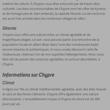
Les
abordable,
sur
magnifiques
soleil et de culture. À Chypre, vous êtes entourés par de hauts sites
sites
idéale
l'île
plages.
culturels. Les lieux incontournables de Chypre sont les villes de Kyrenia
Langue
et
pour
un
Le
et de Famagouste et, bien entendu, la capitale Nicosie. La vie nocturne
les
les
climat
soir,
L'île
est aussi très animée dans les nombreux villages et villes !
choses
grands
méditerranéen
vous
de
à
amateurs
agréable,
pouvez
Chypre
Détente
voir
de
avec
partir
est
Chypre vous offre une culture riche, un climat agréable et de
et
Hôtels
soleil
des
à
scindée
magnifiques plages. Le soir, vous pouvez partir à la rencontre de la
à
et
et
étés
la
en
population locale en allant dîner dans l'une des nombreuses baies
admirer
appartements
de
chauds
rencontre
une
encore intactes et authentiques. Si vous voulez découvrir cette île
ne
à
culture.
et
de
partie
Corendon
chaleureuse, réservez l'un de nos superbes hébergements. Ainsi, vous
manquent
Chypre
À
secs
la
turque
a
êtes sûr de passer des vacances agréables, et surtout abordables, à
pas
Chypre,
et
population
et
une
Chypre.
à
vous
des
locale
une
offre
Chypre.
êtes
hivers
en
partie
Informations sur Chypre
variée
Chypre
entourés
cléments.
allant
grecque.
d'appartements
du
par
Chypre
dîner
On
Climat
et
Nord
de
offre
dans
y
d'hôtels
est
Il règne sur l'île un climat méditerranéen agréable, avec des étés chauds
hauts
également
l'une
parle
situés
une
et secs et des hivers cléments. Chypre offre également une nature
sites
une
des
aussi
dans
destination
éblouissante. L'ensoleillement moyen à Chypre du Nord est de 300
culturels.
nature
nombreuses
bien
les
idéale
jours par an.
Les
éblouissante.
baies
le
villes
si