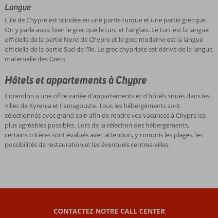
lieux
L'ensoleillement
encore
grec
de
Langue
vous
incontournables
moyen
intactes
que
Kyrenia
voulez
L'île de Chypre est scindée en une partie turque et une partie grecque.
de
à
et
le
et
passer
On y parle aussi bien le grec que le turc et l'anglais. Le turc est la langue
Chypre
Chypre
authentiques.
turc
Famagouste.
des
officielle de la partie Nord de Chypre et le grec moderne est la langue
sont
du
Si
et
Tous
vacances
officielle de la partie Sud de l'île. Le grec chypriote est dérivé de la langue
les
Nord
vous
l'anglais.
les
au
maternelle des Grecs.
villes
est
voulez
Le
hébergements
soleil,
de
de
découvrir
turc
sont
en
Hôtels et appartements à Chypre
Kyrenia
300
cette
est
sélectionnés
visitant
et
jours
île
la
avec
également
Corendon a une offre variée d'appartements et d'hôtels situés dans les
de
par
chaleureuse,
langue
grand
des
villes de Kyrenia et Famagouste. Tous les hébergements sont
Famagouste
an.
réservez
officielle
soin
sites
sélectionnés avec grand soin afin de rendre vos vacances à Chypre les
et,
l'un
de
afin
culturels
plus agréables possibles. Lors de la sélection des hébergements,
bien
de
la
de
et
certains critères sont évalués avec attention, y compris les plages, les
entendu,
nos
partie
rendre
naturels.
possibilités de restauration et les éventuels centres-villes.
la
superbes
Nord
vos
Vous
capitale
hébergements.
de
vacances
recherchez
Nicosie.
Ainsi,
Chypre
à
une
La
vous
et
Chypre
destination
vie
êtes
le
les
de
nocturne
sûr
grec
plus
vacances
est
de
moderne
agréables
CONTACTEZ NOTRE CALL CENTER
qui
aussi
passer
est