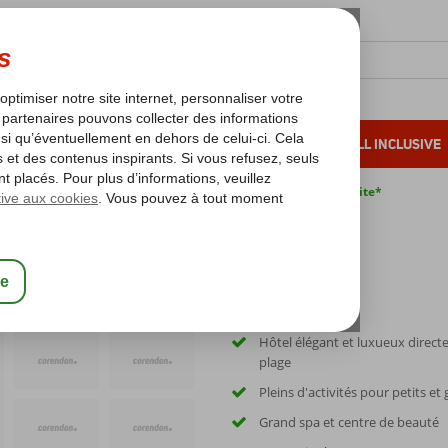
OLEIL D'HIVER
VACANCES AU SOLEIL
ALL INCLUSIVE
s bas*
Pas de surcharge carburant
Annulation gratuite*
Hôtel élégant et luxueux direct
plage
Pleins d'activités pour petits et
Grand spa et centre de beauté