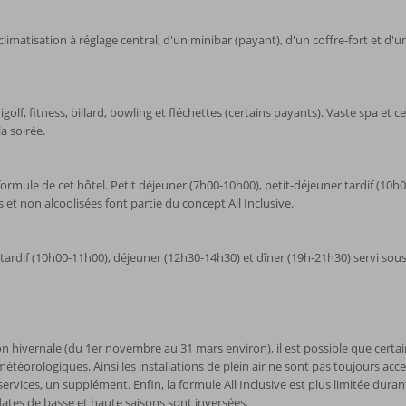
 climatisation à réglage central, d'un minibar (payant), d'un coffre-fort et d'
olf, fitness, billard, bowling et fléchettes (certains payants). Vaste spa et 
a soirée.
formule de cet hôtel. Petit déjeuner (7h00-10h00), petit-déjeuner tardif (10
 et non alcoolisées font partie du concept All Inclusive.
tardif (10h00-11h00), déjeuner (12h30-14h30) et dîner (19h-21h30) servi sous
son hivernale (du 1er novembre au 31 mars environ), il est possible que certai
éorologiques. Ainsi les installations de plein air ne sont pas toujours access
ices, un supplément. Enfin, la formule All Inclusive est plus limitée durant
 dates de basse et haute saisons sont inversées.