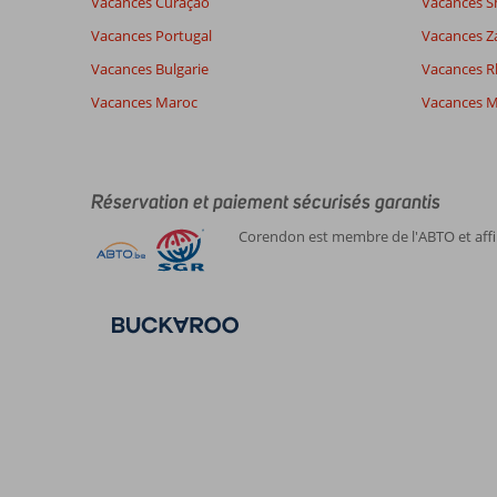
Vacances Curaçao
Vacances S
nos
avis.
Vacances Portugal
Vacances Z
Vacances Bulgarie
Vacances 
Vacances Maroc
Vacances M
Réservation et paiement sécurisés garantis
Corendon est membre de l'ABTO et affil