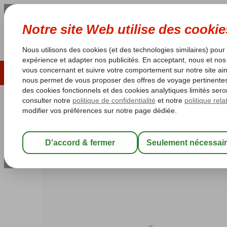
ÉTÉ 2026
LAST MINUTES
S
Les garanties de vacances
Garantie du prix le plu
Chypre du Nord
Accueil
Kyrenia
Cratos Premium
Cratos Premium
All Inclusive
-
Hôtel