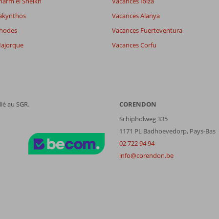
harm el Sheikh
Vacances Ibiza
akynthos
Vacances Alanya
Rhodes
Vacances Fuerteventura
ajorque
Vacances Corfu
ié au SGR.
CORENDON
Schipholweg 335
1171 PL Badhoevedorp, Pays-Bas
02 722 94 94
info@corendon.be