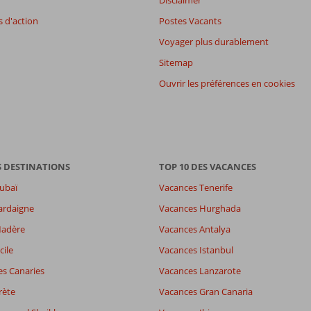
Disclaimer
 d'action
Postes Vacants
Voyager plus durablement
Sitemap
Ouvrir les préférences en cookies
S DESTINATIONS
TOP 10 DES VACANCES
ubaï
Vacances Tenerife
ardaigne
Vacances Hurghada
Madère
Vacances Antalya
cile
Vacances Istanbul
es Canaries
Vacances Lanzarote
rète
Vacances Gran Canaria