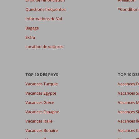
Droit de renonciation
Affiliation
datant
Questions fréquentes
*Conditions
de
plus
Informations de Vol
de
Bagage
48
mois
Extra
ne
Location de voitures
sont
plus
affichés
afin
de
TOP 10 DES PAYS
TOP 10 DE
garantir
Vacances Turquie
Vacances D
la
pertinence
Vacances Egypte
Vacances S
des
Vacances Grèce
Vacances 
avis
présentés.
Vacances Espagne
Vacances Si
En
Vacances Italie
Vacances Îl
savoir
plus
Vacances Bonaire
Vacances C
sur