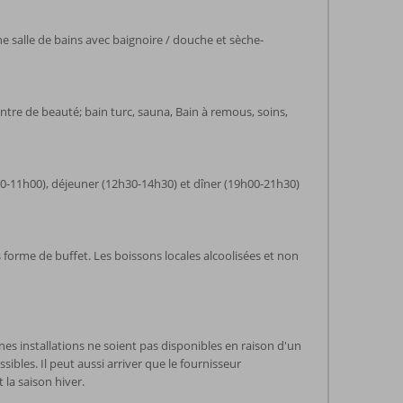
une salle de bains avec baignoire / douche et sèche-
centre de beauté; bain turc, sauna, Bain à remous, soins,
h00-11h00), déjeuner (12h30-14h30) et dîner (19h00-21h30)
 forme de buffet. Les boissons locales alcoolisées et non
nes installations ne soient pas disponibles en raison d'un
ibles. Il peut aussi arriver que le fournisseur
 la saison hiver.