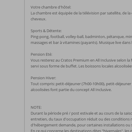
Votre chambre d'hôtel:
La chambre est équipée de la télévision par satellite, de la
cheveux.
Sports & Détente:
Ping-pong, football, volley-ball, badminton, pétanque, minig
massages et bar à vitamines (payants). Musique live dans l
Pension Eté:
Vous resterez au Cratos Premium en All Inclusive selon la 
servi sous forme de buffet. Les boissons locales alcoolisées
Pension Hiver:
Tout compris: petit-déjeuner (7h00-10h00), petit-déjeuner 
alcoolisées font partie du concept All Inclusive.
NOTE:
Durant la période pré / post estivale et au cours de la sai
entretien, du taux d'occupation réduit ou des conditions mét
d'hébergement demande, pour certaines installations ou serv
En ce qui concerne les destinations dites "hivernales", les