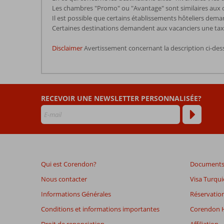
Les chambres "Promo" ou "Avantage" sont similaires aux c
Il est possible que certains établissements hôteliers dema
Certaines destinations demandent aux vacanciers une taxe d
Disclaimer
Avertissement concernant la description ci-des
Les
commentaires
sont
RECEVOIR UNE NEWSLETTER PERSONNALISÉE?
écrits
par
nos
clients
après
leur
séjour
Qui est Corendon?
Documents 
dans
Cratos
Nous contacter
Visa Turqui
Premium
Informations Générales
Réservation
Conditions et informations importantes
Corendon H
Les
avis