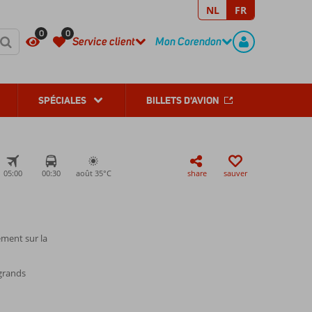
NL
FR
REGISTER
CONTACT
0
0
Service client
Mon Corendon
SPÉCIALES
BILLETS D'AVION
05:00
00:30
août 35°
C
share
sauver
ement sur la
 grands