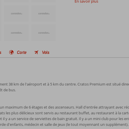
En savoir plus
s
Carte
Vols
lement 38 km de l'aéroport et à 5 km du centre. Cratos Premium est situé dir
t de bus.
aximum de 6 étages et des ascenseurs. Hall d'entrée attrayant avec réceptio
ats les plus délicieux sont servis au restaurant buffet, au restaurant à la cart
 il y a un service de serviettes de bain gratuit. Il y a un mini club pour les e
arde d'enfants, médecin et salle de jeux (le tout moyennant un supplément). I