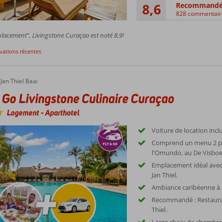
8,6
Recommand
828 commentair
acement”, Livingstone Curaçao est noté 8,9!
rvations récentes
Jan Thiel Baai
 Go Livingstone Culinaire Curaçao
Logement
-
Aparthotel
Voiture de location incl
Comprend un menu 2 pl
l'Omundo, au De Visboer
Emplacement idéal avec 
Jan Thiel.
Ambiance caribéenne à l
Recommandé : Restauran
Thiel.
Large choix de chambre