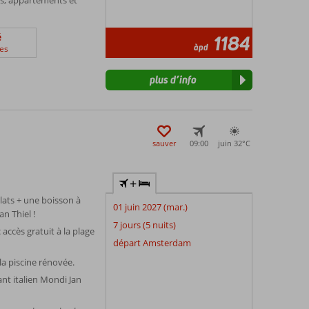
é
1184
àpd
es
plus d’info
sauver
09:00
juin 32°
C
+
ats + une boisson à
01 juin 2027 (mar.)
n Thiel !
7 jours (5 nuits)
accès gratuit à la plage
départ Amsterdam
a piscine rénovée.
t italien Mondi Jan