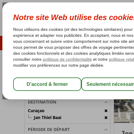
ÉTÉ 2026
LAST MINUTES
S
Les garanties de vacances
Garantie du prix le plu
PARTICIPANTS
Curaçao
Accueil
Chambre 1:
2 Personnes
Modifier les participants
DESTINATION
Curaçao
Jan Thiel Baai
PÉRIODE DE DÉPART
Jan 