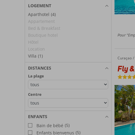
LOGEMENT
Aparthotel
(4)
Appartement
Bed & Breakfast
Pour “Empl
Boutique hotel
Hôtel
Location
Villa
(1)
Curaçao
Fly & Go Livingstone Curaçao
Accueil
Fly &
DISTANCES
La plage
Centre
ENFANTS
(5)
Bain de bébé
(5)
Enfants bienvenus