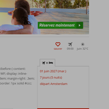
sauver
09:00
juin 32°
C
+
 li:before { content:
01 juin 2027 (mar.)
WF; display: inline-
7 jours (5 nuits)
.3em; margin-right: .3em;
 border: 1px solid #ccc;
départ Amsterdam