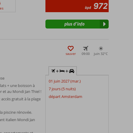
é
972
àpd
es
plus d’info
sauver
09:00
juin 32°
C
+
+
use
01 juin 2027 (mar.)
ats + une boisson à
7 jours (5 nuits)
 et au Mondi Jan Thiel !
départ Amsterdam
accès gratuit à la plage
a piscine rénovée.
t italien Mondi Jan
s, appartements et