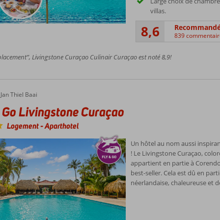
Large choix de chambre
villas.
8,6
Recommand
839 commentair
acement”, Livingstone Curaçao Culinair Curaçao est noté 8,9!
Jan Thiel Baai
 Go Livingstone Curaçao
Logement
-
Aparthotel
Un hôtel au nom aussi inspiran
! Le Livingstone Curaçao, color
appartient en partie à Corendo
best-seller. Cela est dû en parti
néerlandaise, chaleureuse et d