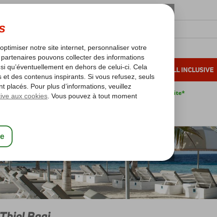
OLEIL D'HIVER
VACANCES AU SOLEIL
ALL INCLUSIVE
s bas*
Pas de surcharge carburant
Annulation gratuite*
Jan Thiel Baai
Thiel Baai