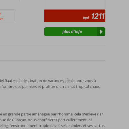
é
1211
àpd
es
plus d’info
el Baai est la destination de vacances idéale pour vous à
l’ombre des palmiers et profiter d'un climat tropical chaud
 été en grande partie aménagée par l'homme, cela n'enlève rien
connue de Curaçao. Vous apprécierez particulièrement les
ling, l’environnement tropical avec ses palmiers et ses cactus