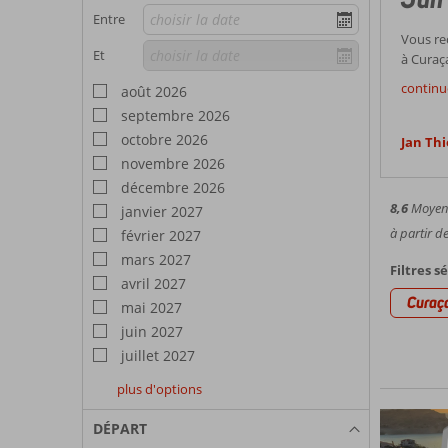
Entre
Vous re
Et
à Curaça
La ba
chaud t
continue
août 2026
septembre 2026
Jan Thie
n'enlève
octobre 2026
Jan Thi
Convi
particul
novembre 2026
avec ses
décembre 2026
Jan Thie
8,6
Moyenn
janvier 2027
plage, 
Une p
journée,
à partir d
février 2027
jusqu'au
mars 2027
Une jeté
Filtres s
avril 2027
aussi un
Curaç
Curio
mai 2027
plage e
juin 2027
Explorez
juillet 2027
lac. C'e
envergu
plus d'options
août
septembre
octobre
2027
2027
2027
DÉPART