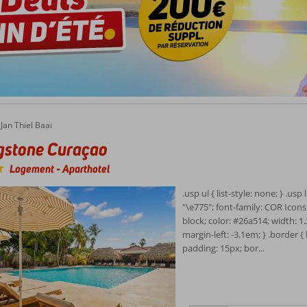
Jan Thiel Baai
gstone Curaçao
Logement
-
Aparthotel
.usp ul { list-style: none; } .usp
"\e775"; font-family: COR Icons 
block; color: #26a514; width: 1
margin-left: -3.1em; } .border {
padding: 15px; bor...