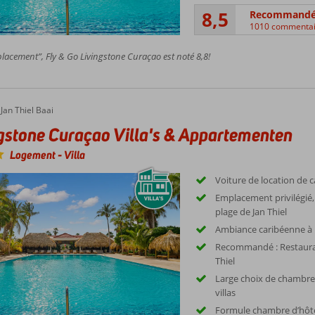
8,5
Recommand
1010 commentai
acement”, Fly & Go Livingstone Curaçao est noté 8,8!
Jan Thiel Baai
gstone Curaçao Villa's & Appartementen
Logement
-
Villa
Voiture de location de c
Emplacement privilégié, 
plage de Jan Thiel
Ambiance caribéenne à 
Recommandé : Restauran
Thiel
Large choix de chambre
villas
Formule chambre d’hôt