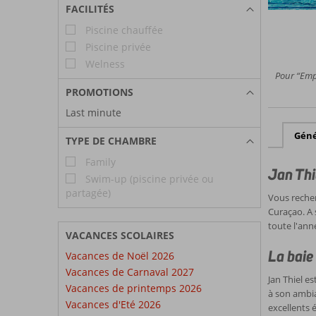
FACILITÉS
Piscine chauffée
Piscine privée
Welness
Pour “Empl
PROMOTIONS
Last minute
Géné
TYPE DE CHAMBRE
Family
Jan Thi
Swim-up (piscine privée ou
partagée)
Vous recher
Curaçao. A 
toute l'ann
VACANCES SCOLAIRES
La baie
Vacances de Noël 2026
Vacances de Carnaval 2027
Jan Thiel e
Vacances de printemps 2026
à son ambia
Vacances d'Eté 2026
excellents 