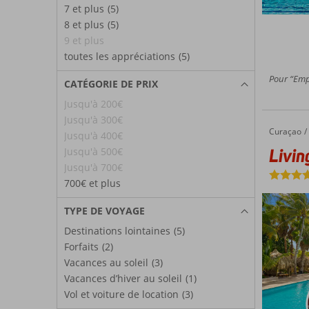
7 et plus
(5)
8 et plus
(5)
9 et plus
toutes les appréciations
(5)
Pour “Empl
CATÉGORIE DE PRIX
Jusqu'à 200€
Jusqu'à 300€
Curaçao
Livingstone Curaçao Culinair Curaçao
Accueil
Jusqu'à 400€
Livin
Jusqu'à 500€
Jusqu'à 700€
700€ et plus
TYPE DE VOYAGE
Destinations lointaines
(5)
Forfaits
(2)
Vacances au soleil
(3)
Vacances d’hiver au soleil
(1)
Vol et voiture de location
(3)