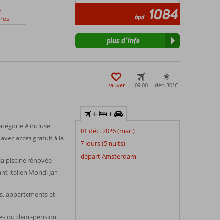
é
1084
àpd
res
plus d’info
sauver
09:00
déc. 30°
C
+
+
atégorie A incluse
01 déc. 2026 (mar.)
avec accès gratuit à la
7 jours (5 nuits)
départ Amsterdam
la piscine rénovée
t italien Mondi Jan
s, appartements et
es ou demi-pension