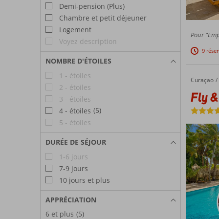
Demi-pension (Plus)
Chambre et petit déjeuner
Logement
Pour “Empl
Voyez description
9 rése
NOMBRE D'ÉTOILES
1 - étoiles
Curaçao
Fly & Go Livingstone Culinaire Curaçao
Accueil
2 - étoiles
Fly &
3 - étoiles
(5)
4 - étoiles
5 - étoiles
DURÉE DE SÉJOUR
1-6 jours
7-9 jours
10 jours et plus
APPRÉCIATION
6 et plus
(5)