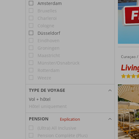
Amsterdam
Bruxelles
Charleroi
Cologne
Düsseldorf
Eindhoven
Groningen
Maastricht
Curaçao
Livingstone Curaçao
Accueil
Münster/Osnabrück
Livin
Rotterdam
Weeze
TYPE DE VOYAGE
Vol + hôtel
Hôtel uniquement
PENSION
Explication
(Ultra) All Inclusive
Pension Complète (Plus)