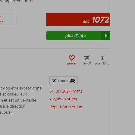
s, appartements et
é
1072
àpd
es
plus d’info
sauver
09:00
juin 32°
C
+
+
t doit être exceptionnel
01 juin 2027 (mar.)
é et chaleureux,
7 jours (5 nuits)
n et est un véritable
e à la direction
départ Amsterdam
évoué...