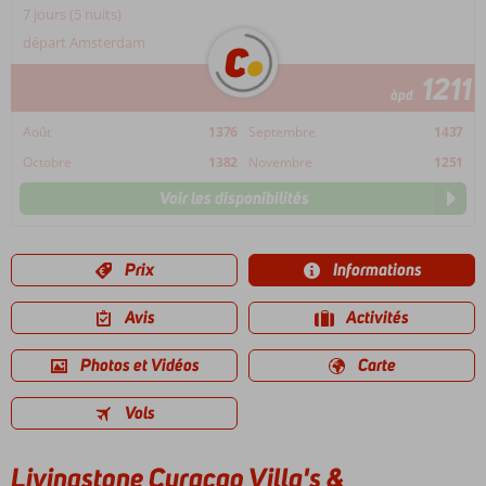
7 jours (5 nuits)
départ Amsterdam
1211
àpd
Août
1376
Septembre
1437
Octobre
1382
Novembre
1251
Voir les disponibilités
Prix
Informations
Avis
Activités
Photos et Vidéos
Carte
Vols
Livingstone Curaçao Villa's &