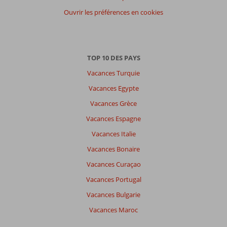
Filtrer
par
Ouvrir les préférences en cookies
participants
Tous
Trier
TOP 10 DES PAYS
par
Vacances Turquie
datum (nieuw > oud)
Vacances Egypte
Vacances Grèce
Roland
9,0
Belgie
Vacances Espagne
En couple
,
Vacances Italie
29 avril 2026
Vacances Bonaire
Vacances Curaçao
La
plage
Vacances Portugal
de
Vacances Bulgarie
Jan
Thiel
Vacances Maroc
est