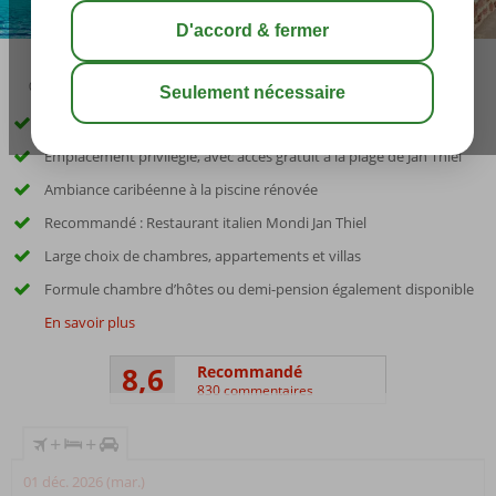
09:00
août 32°
C
share
sauver
Voiture de location de catégorie A incluse
Emplacement privilégié, avec accès gratuit à la plage de Jan Thiel
Ambiance caribéenne à la piscine rénovée
Recommandé : Restaurant italien Mondi Jan Thiel
Large choix de chambres, appartements et villas
Formule chambre d’hôtes ou demi-pension également disponible
En savoir plus
8,6
Recommandé
830 commentaires
+
+
01 déc. 2026 (mar.)