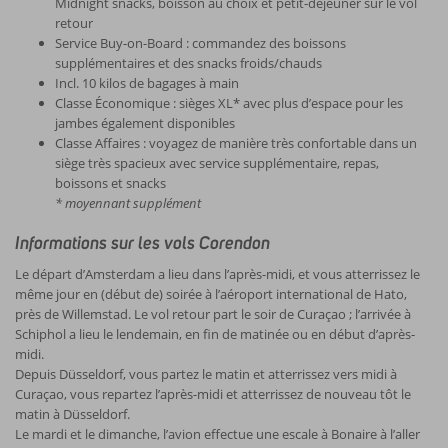
Midnight snacks, boisson au choix et petit-déjeuner sur le vol
retour
Service Buy-on-Board : commandez des boissons
supplémentaires et des snacks froids/chauds
Incl. 10 kilos de bagages à main
Classe Économique : sièges XL* avec plus d’espace pour les
jambes également disponibles
Classe Affaires : voyagez de manière très confortable dans un
siège très spacieux avec service supplémentaire, repas,
boissons et snacks
* moyennant supplément
Informations sur les vols Corendon
Le départ d’Amsterdam a lieu dans l’après-midi, et vous atterrissez le
même jour en (début de) soirée à l’aéroport international de Hato,
près de Willemstad. Le vol retour part le soir de Curaçao ; l’arrivée à
Schiphol a lieu le lendemain, en fin de matinée ou en début d’après-
midi.
Depuis Düsseldorf, vous partez le matin et atterrissez vers midi à
Curaçao, vous repartez l’après-midi et atterrissez de nouveau tôt le
matin à Düsseldorf.
Le mardi et le dimanche, l’avion effectue une escale à Bonaire à l’aller