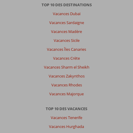
très
TOP 10 DES DESTINATIONS
belle
avec
Vacances Dubaï
tous
Vacances Sardaigne
les
équipements
Vacances Madère
nécessaires
Vacances Sicile
pour
ne
Vacances Îles Canaries
pas
Vacances Crète
bouger
d'endroit.
Vacances Sharm el Sheikh
La
Vacances Zakynthos
plage
de
Vacances Rhodes
tugboat
Vacances Majorque
est
facilement
accessible
TOP 10 DES VACANCES
à
Vacances Tenerife
pied.
Curacao
Vacances Hurghada
est