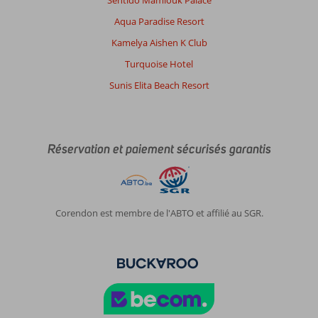
excellent,
Aqua Paradise Resort
la
piscine
Kamelya Aishen K Club
est
Turquoise Hotel
très
agréable
Sunis Elita Beach Resort
et
les
infrastructures
assez
Réservation et paiement sécurisés garantis
complète.
Le
quartier
est
très
Corendon est membre de l'ABTO et affilié au SGR.
propre
et
sécurisé.
Le
petit
déjeuner
est