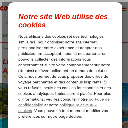
Les garanties de vacances
Curaçao
Accueil
Jan Thiel Baai
Livingstone Curaçao Villa's & Appartementen
Livingstone Curaçao Villa's &
Appartementen
Logement
-
Villa