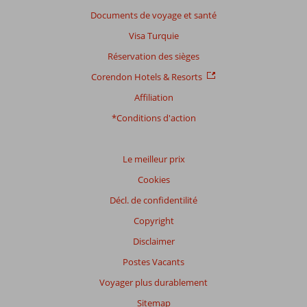
Documents de voyage et santé
Basé
Visa Turquie
sur:
830
Réservation des sièges
commentaires
Corendon Hotels & Resorts
Affiliation
Distribution
*Conditions d'action
des votes
Impression générale
8,6
Manger
7,7
Emplacement
8,9
Chambres
8,1
Le meilleur prix
Service
8,3
Enfants
7,9
Cookies
Qualité-prix
8,2
Qualité-wifi
8,0
Décl. de confidentilité
Expériences
Copyright
de
nos
Disclaimer
clients
Postes Vacants
Langue
Voyager plus durablement
Français (2)
Sitemap