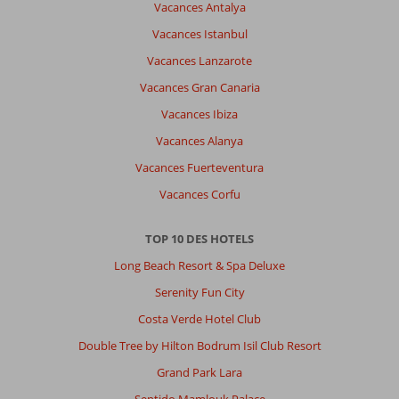
Vacances Antalya
une
île
Vacances Istanbul
qui
Vacances Lanzarote
doit
se
Vacances Gran Canaria
visiter,
Vacances Ibiza
je
conseille
Vacances Alanya
de
Vacances Fuerteventura
louer
une
Vacances Corfu
voiture.
TOP 10 DES HOTELS
À
propos
Long Beach Resort & Spa Deluxe
de
Serenity Fun City
Livingstone
Curaçao
Costa Verde Hotel Club
Villa's
Double Tree by Hilton Bodrum Isil Club Resort
&
Appartementen:
Grand Park Lara
Hôtel
Sentido Mamlouk Palace