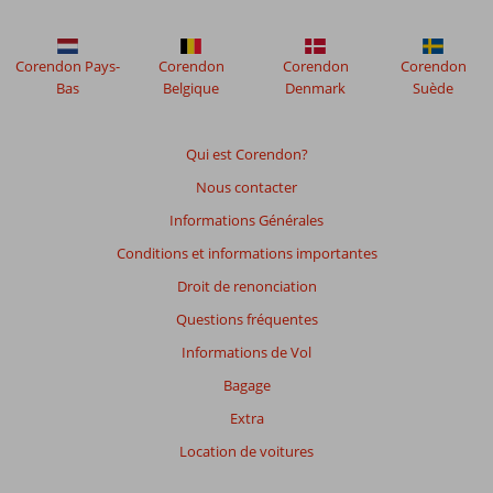
mois
ne
sont
Corendon Pays-
Corendon
Corendon
Corendon
plus
Bas
Belgique
Denmark
Suède
affichés
afin
de
Qui est Corendon?
garantir
Nous contacter
la
pertinence
Informations Générales
des
Conditions et informations importantes
avis
présentés.
Droit de renonciation
En
Questions fréquentes
savoir
plus
Informations de Vol
sur
Bagage
nos
avis.
Extra
Location de voitures
Note
totale