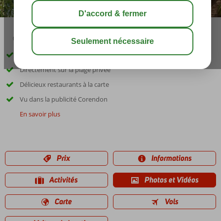
09:00
août 32°
C
share
sauver
Voiture de location incluse
Directement sur la plage privée
Délicieux restaurants à la carte
Vu dans la publicité Corendon
En savoir plus
Prix
Informations
Activités
Photos et Vidéos
Carte
Vols