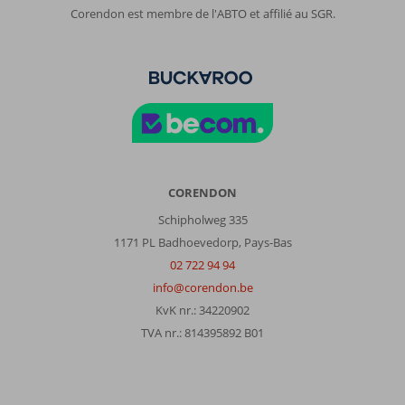
Corendon est membre de l'ABTO et affilié au SGR.
CORENDON
Schipholweg 335
1171 PL Badhoevedorp, Pays-Bas
02 722 94 94
info@corendon.be
KvK nr.: 34220902
TVA nr.: 814395892 B01