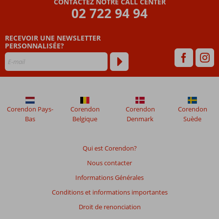
CONTACTEZ NOTRE CALL CENTER
Resort,
02 722 94 94
Spa
&
Casino
RECEVOIR UNE NEWSLETTER
PERSONNALISÉE?
Les
avis
datant
de
plus
de
Corendon Pays-
Corendon
Corendon
Corendon
48
Bas
Belgique
Denmark
Suède
mois
ne
sont
Qui est Corendon?
plus
Nous contacter
affichés
afin
Informations Générales
de
Conditions et informations importantes
garantir
la
Droit de renonciation
pertinence