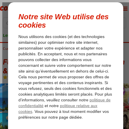
Les garanties de vacances
Curaçao
Accueil
Piscadera Baai
Fly & Go Curacao Caribbean Resort, Spa & Casino
Fly & Go Curacao Caribbean Resort, Spa
& Casino
Logement
-
Hôtel