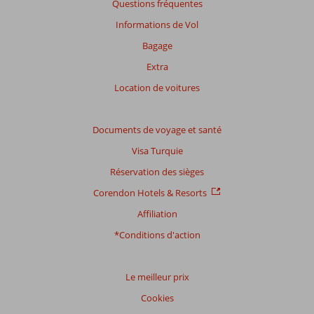
Questions fréquentes
des
avis
Informations de Vol
présentés.
Bagage
En
savoir
Extra
plus
Location de voitures
sur
nos
avis.
Documents de voyage et santé
Visa Turquie
Réservation des sièges
Corendon Hotels & Resorts
Affiliation
*Conditions d'action
Le meilleur prix
Cookies