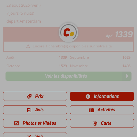
28 août 2026 (ven.)
7 jours (5 nuits)
départ Amsterdam
1339
àpd
Encore 1 chambre(s) disponibles sur notre site
Août
1339
Septembre
1629
Octobre
1529
Novembre
1498
Voir les disponibilités
Prix
Informations
Avis
Activités
Photos et Vidéos
Carte
Vols