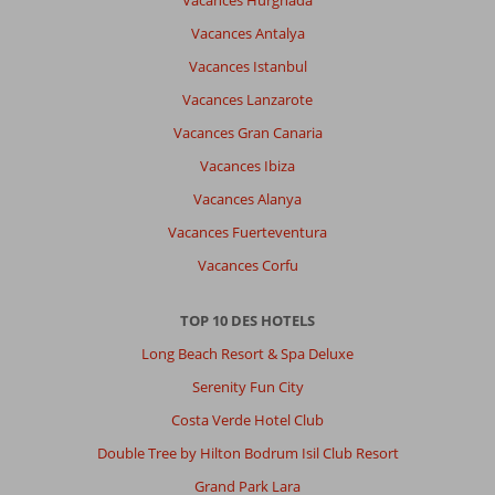
Vacances Hurghada
Curio
Vacances Antalya
by
Hilton:
Vacances Istanbul
The
Vacances Lanzarote
Rif
Vacances Gran Canaria
at
Mangrove
Vacances Ibiza
Beach
Vacances Alanya
est
superbe,
Vacances Fuerteventura
il
Vacances Corfu
y
a
tout
TOP 10 DES HOTELS
se
Long Beach Resort & Spa Deluxe
qu'il
faut
Serenity Fun City
pour
Costa Verde Hotel Club
être
comblé.
Double Tree by Hilton Bodrum Isil Club Resort
Grand Park Lara
Impression générale
9
Manger
9