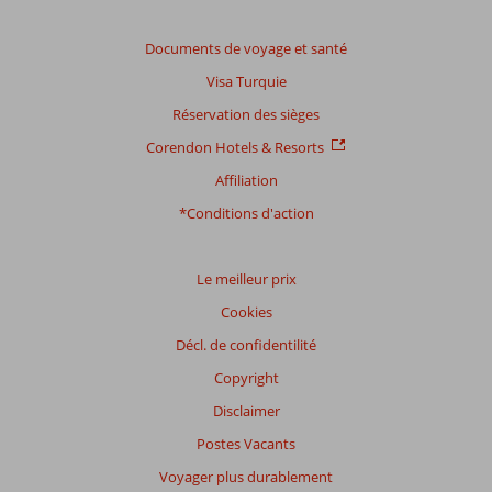
nos
avis.
Documents de voyage et santé
Visa Turquie
Note
totale
Réservation des sièges
Corendon Hotels & Resorts
Basé
sur:
Affiliation
796
*Conditions d'action
commentaires
Le meilleur prix
Distribution
Cookies
des votes
Impression générale
8,5
Manger
7,9
Décl. de confidentilité
Emplacement
8,7
Chambres
8,5
Copyright
Service
7,6
Enfants
7,7
Qualité-prix
7,6
Qualité-wifi
8,3
Disclaimer
Postes Vacants
Expériences
Voyager plus durablement
de