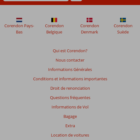
datant
de
plus
de
Corendon Pays-
Corendon
Corendon
Corendon
48
Bas
Belgique
Denmark
Suède
mois
ne
sont
Qui est Corendon?
plus
Nous contacter
affichés
afin
Informations Générales
de
Conditions et informations importantes
garantir
la
Droit de renonciation
pertinence
Questions fréquentes
des
avis
Informations de Vol
présentés.
Bagage
En
savoir
Extra
plus
Location de voitures
sur