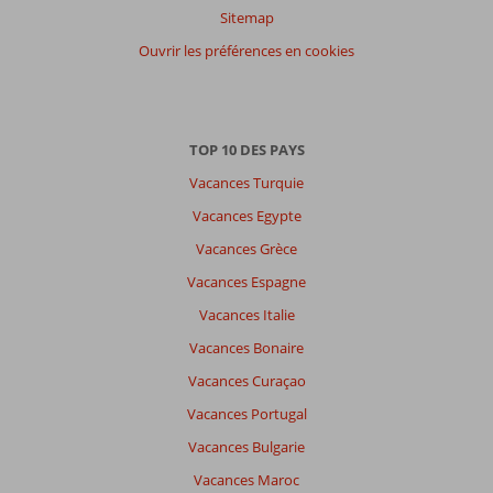
nos
Sitemap
clients
Langue
Ouvrir les préférences en cookies
Français (4)
Filtrer
par
TOP 10 DES PAYS
participants
Vacances Turquie
Tous
Vacances Egypte
Trier
par
Vacances Grèce
datum (nieuw > oud)
Vacances Espagne
Vacances Italie
Leila
9,0
Vacances Bonaire
Belgie
Vacances Curaçao
Famille avec grand (es) enfant (s)
,
02 mai 2026
Vacances Portugal
Vacances Bulgarie
On
Vacances Maroc