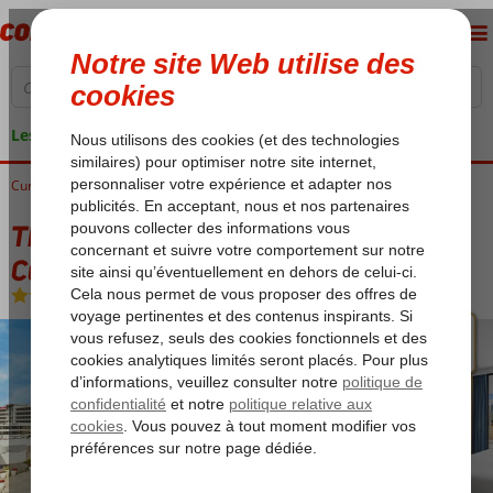
Les garanties de vacances
Curaçao
Accueil
Willemstad
The Rif at Mangrove Beach Corendon, Curio by Hilton
The Rif at Mangrove Beach Corendon,
Curio by Hilton
Ultra All Inclusive
-
Hôtel