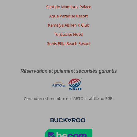
Emplacement
10
Chambres
8
Sentido Mamlouk Palace
Service
9
Enfants
8
Aqua Paradise Resort
Qualité-prix
9
Qualité-wifi
7
Kamelya Aishen K Club
Turquoise Hotel
Christian
8,0
Belgie
Sunis Elita Beach Resort
En couple
,
02 mai 2025
Réservation et paiement sécurisés garantis
Curaçao
est
une
destination
Corendon est membre de l'ABTO et affilié au SGR.
de
rêve
!
vol
direct
d'Amsterdam.
peu