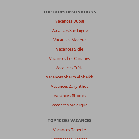
a
pu
TOP 10 DES DESTINATIONS
aller
à
Vacances Dubaï
pied
Vacances Sardaigne
à
Willemstad
Vacances Madère
faire
Vacances Sicile
du
shopping
Vacances Îles Canaries
au
Vacances Crète
marché
flotrant.
Vacances Sharm el Sheikh
Vacances Zakynthos
À
propos
Vacances Rhodes
de
Vacances Majorque
The
Rif
at
TOP 10 DES VACANCES
Mangrove
Vacances Tenerife
Beach
Corendon,