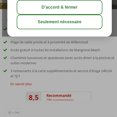
09:00
août 32°
C
share
sauver
Complexe hôtelier exclusif à Corendon proposant une formule
Ultra Tout Inclus complète
Plage de sable privée et à proximité de Willemstad
Accès gratuit à toutes les installations de Mangrove Beach
Chambres luxueuses et spacieuses (avec accès direct à la piscine) et
suites modernes
3 restaurants à la carte supplémentaires et service d'étage 24h/24
et 7j/7
En savoir plus
8,5
Recommandé
796 commentaires
+