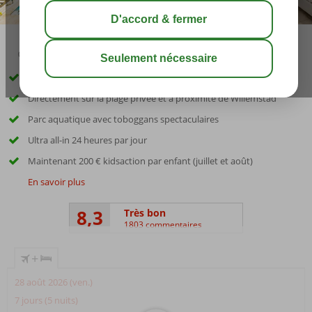
09:00
août 32°
C
share
sauver
Nouveau resort Corendon entouré d'une forêt de mangroves
Directement sur la plage privée et à proximité de Willemstad
Parc aquatique avec toboggans spectaculaires
Ultra all-in 24 heures par jour
Maintenant 200 € kidsaction par enfant (juillet et août)
En savoir plus
8,3
Très bon
1803 commentaires
+
28 août 2026 (ven.)
7 jours (5 nuits)