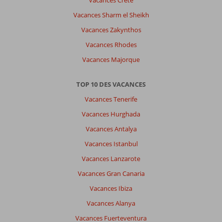
Vacances Crète
À
Vacances Sharm el Sheikh
propos
Vacances Zakynthos
de
Mangrove
Vacances Rhodes
Beach
Vacances Majorque
Corendon,
Curio
by
TOP 10 DES VACANCES
Hilton:
Vacances Tenerife
La
Vacances Hurghada
chambre
est
Vacances Antalya
très
Vacances Istanbul
humide,
l’air
Vacances Lanzarote
conditionné
Vacances Gran Canaria
qui
coule,
Vacances Ibiza
signaler
Vacances Alanya
mais
rien.
Vacances Fuerteventura