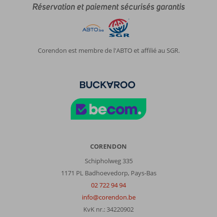
Réservation et paiement sécurisés garantis
soirée
lors
du
nettoyage
de
Corendon est membre de l'ABTO et affilié au SGR.
la
piscine
!
Le
service
de
nettoyage
des
tables
au
CORENDON
restaurant
Schipholweg 335
:
Il
1171 PL Badhoevedorp, Pays-Bas
y
02 722 94 94
avait
info@corendon.be
des
KvK nr.: 34220902
dizaines