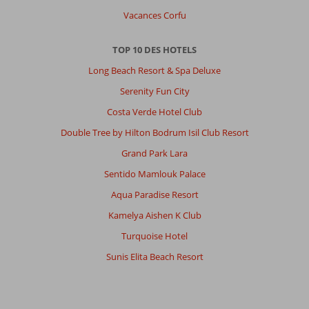
Une
Vacances Corfu
personne
a
vomis
TOP 10 DES HOTELS
dans
Long Beach Resort & Spa Deluxe
la
piscine
Serenity Fun City
en
Costa Verde Hotel Club
début
d’après
Double Tree by Hilton Bodrum Isil Club Resort
midi,
Grand Park Lara
une
dame
Sentido Mamlouk Palace
qui
Aqua Paradise Resort
ramassait
les
Kamelya Aishen K Club
gobelets
Turquoise Hotel
la
signaler
Sunis Elita Beach Resort
par
téléphone,
nettoyée
qu’en