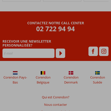
Beach
Corendon,
Curio
by
CONTACTEZ NOTRE CALL CENTER
Hilton
02 722 94 94
Les
RECEVOIR UNE NEWSLETTER
avis
PERSONNALISÉE?
datant
de
plus
de
48
mois
ne
Corendon Pays-
Corendon
Corendon
Corendon
sont
Bas
Belgique
Denmark
Suède
plus
affichés
afin
Qui est Corendon?
de
Nous contacter
garantir
la