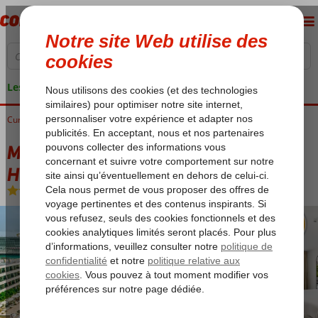
Les garanties de vacances
Curaçao
Accueil
Willemstad
Mangrove Beach Corendon, Curio by Hilton
Mangrove Beach Corendon, Curio by
Hilton
Ultra All Inclusive
-
Hôtel