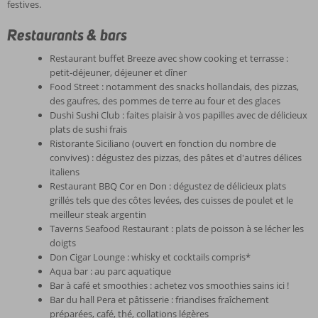
festives.
Restaurants & bars
Restaurant buffet Breeze avec show cooking et terrasse :
petit-déjeuner, déjeuner et dîner
Food Street : notamment des snacks hollandais, des pizzas,
des gaufres, des pommes de terre au four et des glaces
Dushi Sushi Club : faites plaisir à vos papilles avec de délicieux
plats de sushi frais
Ristorante Siciliano (ouvert en fonction du nombre de
convives) : dégustez des pizzas, des pâtes et d'autres délices
italiens
Restaurant BBQ Cor en Don : dégustez de délicieux plats
grillés tels que des côtes levées, des cuisses de poulet et le
meilleur steak argentin
Taverns Seafood Restaurant : plats de poisson à se lécher les
doigts
Don Cigar Lounge : whisky et cocktails compris*
Aqua bar : au parc aquatique
Bar à café et smoothies : achetez vos smoothies sains ici !
Bar du hall Pera et pâtisserie : friandises fraîchement
préparées, café, thé, collations légères