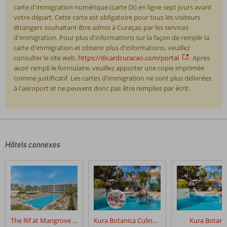
carte d'immigration numérique (carte DI) en ligne sept jours avant
votre départ. Cette carte est obligatoire pour tous les visiteurs
étrangers souhaitant être admis à Curaçao par les services
d'immigration. Pour plus d'informations sur la façon de remplir la
carte d'immigration et obtenir plus d'informations, veuillez
consulter le site web.
https://dicardcuracao.com/portal
. Après
avoir rempli le formulaire, veuillez apporter une copie imprimée
comme justificatif. Les cartes d'immigration ne sont plus délivrées
à l'aéroport et ne peuvent donc pas être remplies par écrit.
Les
commentaires
sont
écrits
Hôtels connexes
par
nos
clients
après
leur
séjour
dans
The Rif at Mangrove Beach Corendon, Curio by Hilton
Kura Botanica Culinaire Curaçao
Kura Botani
Mangrove