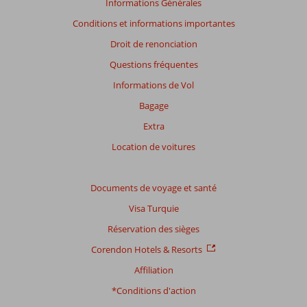
Informations Générales
pertinence
Conditions et informations importantes
des
avis
Droit de renonciation
présentés.
Questions fréquentes
En
savoir
Informations de Vol
plus
Bagage
sur
nos
Extra
avis.
Location de voitures
Note
totale
Documents de voyage et santé
Visa Turquie
Basé
sur:
Réservation des sièges
1803
Corendon Hotels & Resorts
commentaires
Affiliation
*Conditions d'action
Distribution