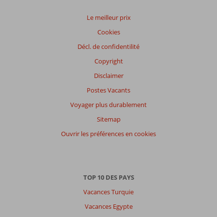
des votes
Impression générale
8,3
Manger
7,7
Le meilleur prix
Emplacement
8,7
Chambres
8,0
Cookies
Service
7,7
Enfants
7,8
Qualité-prix
7,5
Qualité-wifi
7,5
Décl. de confidentilité
Copyright
Expériences
Disclaimer
de
nos
Postes Vacants
clients
Langue
Voyager plus durablement
Français (22)
Sitemap
Filtrer
Ouvrir les préférences en cookies
par
participants
Tous
TOP 10 DES PAYS
Trier
par
Vacances Turquie
datum (nieuw > oud)
Vacances Egypte