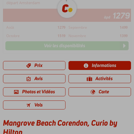
départ Amsterdam
1279
àpd
Août
1279
Septembre
1499
Octobre
1519
Novembre
1399
Voir les disponibilités
Prix
Informations
Avis
Activités
Photos et Vidéos
Carte
Vols
Mangrove Beach Corendon, Curio by
Hilton