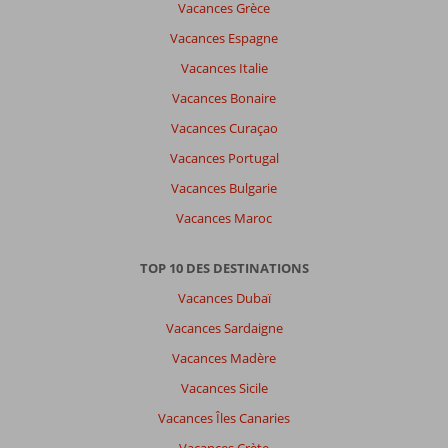
Vacances Grèce
Sabrina
9,0
Vacances Espagne
Belgie
Vacances Italie
Famille avec jeunes enfant (s)
,
08 février 2026
Vacances Bonaire
Vacances Curaçao
Incroyable
Vacances Portugal
!!!!!
Vacances Bulgarie
Plages
de
Vacances Maroc
rêves,
population
TOP 10 DES DESTINATIONS
d’une
gentillesse
Vacances Dubaï
!!
Vacances Sardaigne
Les
maisons
Vacances Madère
colorés,
Vacances Sicile
la
ville
Vacances Îles Canaries
merveilleuse