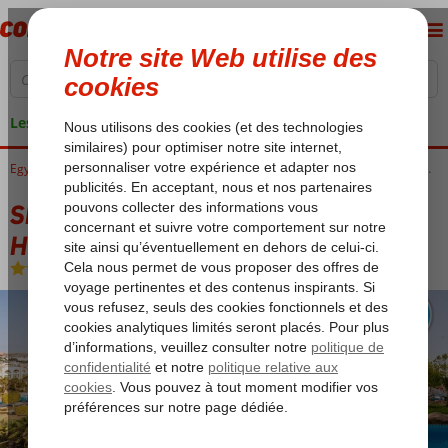
Les garanties de vacances
Accueil
Egypte
Mer Rouge
Hurghada
Makadi Bay
SRNTY Sun Ray (ex. Serenity Alma Heights)
SRNTY Sun Ray (ex. Serenity Alma
Heights)
All Inclusive
-
Hôtel