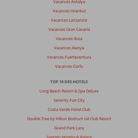
Vacances Antalya
propos
Vacances Istanbul
de
SRNTY
Vacances Lanzarote
Sun
Vacances Gran Canaria
Ray
(ex.
Vacances Ibiza
Serenity
Vacances Alanya
Alma
Heights):
Vacances Fuerteventura
Hôtel
Vacances Corfu
qui
vaut
ses
TOP 10 DES HOTELS
5
Long Beach Resort & Spa Deluxe
étoiles
au
Serenity Fun City
niveau
Costa Verde Hotel Club
des
services
Double Tree by Hilton Bodrum Isil Club Resort
proposés
Grand Park Lara
mais
chambres
Sentido Mamlouk Palace