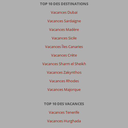
Bay:
TOP 10 DES DESTINATIONS
Destination
Vacances Dubaï
un
peu
Vacances Sardaigne
lointaine
Vacances Madère
par
rapport
Vacances Sicile
au
Vacances Îles Canaries
centre
de
Vacances Crète
Hurghada
Vacances Sharm el Sheikh
et
aéroport
Vacances Zakynthos
.
Vacances Rhodes
Mais
pour
Vacances Majorque
une
première
TOP 10 DES VACANCES
expérience,
c'était
Vacances Tenerife
parfait.
Vacances Hurghada
À