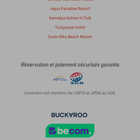
un
Aqua Paradise Resort
peu
datées.
Kamelya Aishen K Club
Turquoise Hotel
Impression générale
9
Manger
10
Emplacement
9
Chambres
7
Sunis Elita Beach Resort
Service
10
Enfants
-
Qualité-prix
9
Qualité-wifi
10
Réservation et paiement sécurisés garantis
Nadia
7,0
Belgie
En couple
,
20 août 2025
Corendon est membre de l'ABTO et affilié au SGR.
À
propos
de
Makadi
Bay: