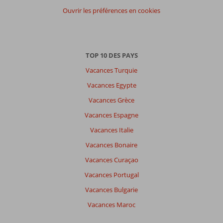
Français (20)
Ouvrir les préférences en cookies
Filtrer
par
participants
Tous
TOP 10 DES PAYS
Trier
Vacances Turquie
par
Vacances Egypte
datum (nieuw > oud)
Vacances Grèce
Vacances Espagne
Isabelle
9,0
Vacances Italie
Belgie
Famille avec grand (es) enfant (s)
Vacances Bonaire
,
27 juin 2026
Vacances Curaçao
Vacances Portugal
À
Vacances Bulgarie
propos
de
Vacances Maroc
Makadi