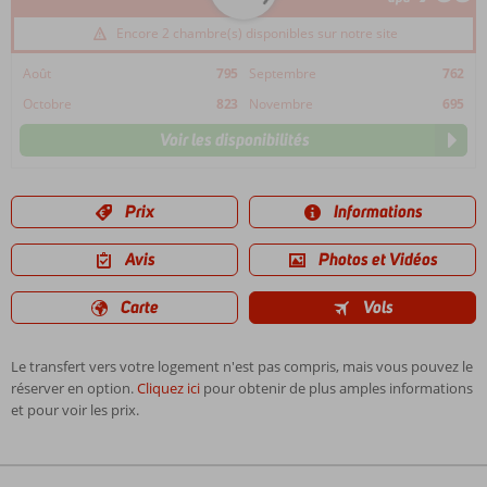
Encore 2 chambre(s) disponibles sur notre site
Août
795
Septembre
762
Octobre
823
Novembre
695
Voir les disponibilités
Prix
Informations
Avis
Photos et Vidéos
Carte
Vols
Le transfert vers votre logement n'est pas compris, mais vous pouvez le
réserver en option.
Cliquez ici
pour obtenir de plus amples informations
et pour voir les prix.
Les
commentaires