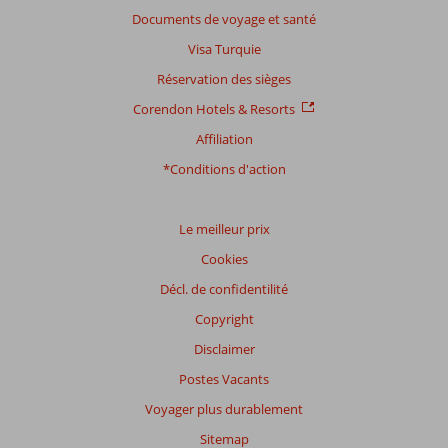
Note
Documents de voyage et santé
totale
Visa Turquie
Basé
Réservation des sièges
sur:
Corendon Hotels & Resorts
75
commentaires
Affiliation
*Conditions d'action
Distribution
des votes
Le meilleur prix
Impression générale
8,3
Manger
8,0
Cookies
Emplacement
7,4
Chambres
7,4
Service
8,7
Enfants
9,0
Décl. de confidentilité
Qualité-prix
8,2
Qualité-wifi
4,2
Copyright
Disclaimer
Expériences
de
Postes Vacants
nos
clients
Voyager plus durablement
Langue
Sitemap