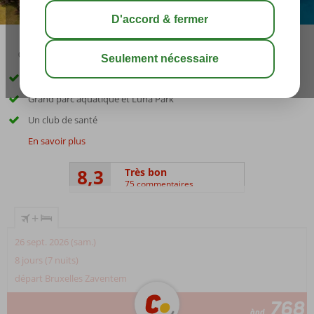
04:50
00:45
août 34°
C
share
sauver
À proximité de la plage avec une barrière de corail
Grand parc aquatique et Luna Park
Un club de santé
En savoir plus
8,3
Très bon
75 commentaires
+
26 sept. 2026 (sam.)
8 jours (7 nuits)
départ Bruxelles Zaventem
768
àpd