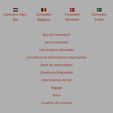
de
48
mois
Corendon Pays-
Corendon
Corendon
Corendon
ne
Bas
Belgique
Denmark
Suède
sont
plus
affichés
Qui est Corendon?
afin
Nous contacter
de
garantir
Informations Générales
la
Conditions et informations importantes
pertinence
des
Droit de renonciation
avis
Questions fréquentes
présentés.
En
Informations de Vol
savoir
Bagage
plus
sur
Extra
nos
Location de voitures
avis.