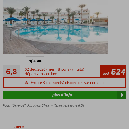
Situé sur
+
une falaise
Suffisant
avec une
6,8
02 déc. 2026 (mer.)
8 jours (7 nuits)
624
6
àpd
vue
départ Amsterdam
commentaires
imprenable
Encore 3 chambre(s) disponibles sur notre site
sur la mer
Un
plus d’info
centre
de
Pour “Service”, Albatros Sharm Resort est noté 8,0!
Spa
Nombreuses
activités
Carte
pour petits