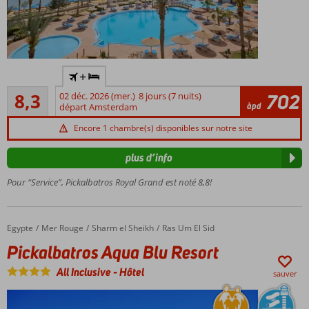
Adults
+
only:
Très bon
min.
8,3
02 déc. 2026 (mer.)
8 jours (7 nuits)
702
32
àpd
16 ans
départ Amsterdam
commentaires
Plage
Encore 1 chambre(s) disponibles sur notre site
privée
avec
plus d’info
ponton
flottant
Pour “Service”, Pickalbatros Royal Grand est noté 8,8!
Installations
de spa de
luxe
Egypte
Pickalbatros Aqua Blu Resort
Accueil
Mer Rouge
Sharm el Sheikh
Ras Um El Sid
Chambres
Pickalbatros Aqua Blu Resort
avec
balcon ou
All Inclusive
-
Hôtel
sauver
terrasse
donnant