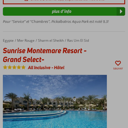
Service
de
plus d’info
navette
gratuit
Pour “Service” et “Chambres”, Pickalbatros Aqua Park est noté 9,3!
pour
rejoindre
la plage
Egypte
Sunrise Montemare Resort -Grand Select-
Accueil
Mer Rouge
Sharm el Sheikh
Ras Um El Sid
Plusieurs
Sunrise Montemare Resort -
restaurants
à la carte
Grand Select-
Une île
All Inclusive
-
Hôtel
sauver
spéciale
pour les
enfants
avec des
toboggans