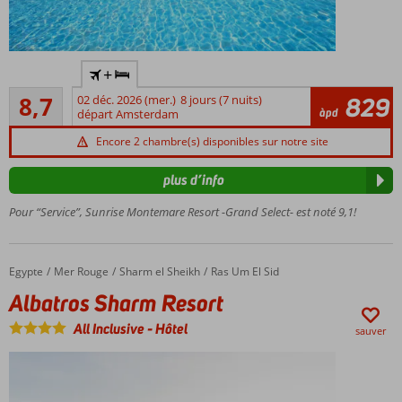
Adultes
+
seulement,
Recommandé
âge
8,7
02 déc. 2026 (mer.)
8 jours (7 nuits)
829
10
àpd
minimum
départ Amsterdam
commentaires
16 ans
Encore 2 chambre(s) disponibles sur notre site
Directement
sur la plage
plus d’info
privée
Pour “Service”, Sunrise Montemare Resort -Grand Select- est noté 9,1!
7
restaurants
à la carte
Magnifique
Egypte
Albatros Sharm Resort
Accueil
Mer Rouge
Sharm el Sheikh
Ras Um El Sid
Centre Spa
Albatros Sharm Resort
All Inclusive
-
Hôtel
sauver