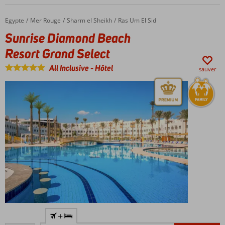
pour
les
Egypte
Sunrise Diamond Beach Resort Grand Select
Accueil
Mer Rouge
Sharm el Sheikh
Ras Um El Sid
enfants
Sunrise Diamond Beach
Resort Grand Select
All Inclusive
-
Hôtel
sauver
12
+
bars