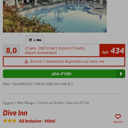
À
+
distance
Très bon
de
8,0
27 janv. 2027 (mer.)
8 jours (7 nuits)
434
89
àpd
marche
départ Amsterdam
commentaires
de la
Encore 1 chambre(s) disponibles sur notre site
plage de
sable
plus d’info
Hôtel
de
Pour “Qualité-prix”, Falcon Hills est noté 8,7!
petite
taille
Service
Egypte
Dive Inn
Accueil
Mer Rouge
Sharm el Sheikh
Ras Um El Sid
de
Dive Inn
navette
gratuit
All Inclusive
-
Hôtel
sauver
pour la