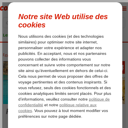
Les garanties de vacances
Egypte
Accueil
Mer Rouge
Sharm el Sheikh
Ras Um El Sid
434
àpd
Ras Um El Sid
Photos et Vidéos
Carte