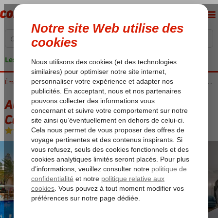
Les garanties de vacances
Accueil
Émirats Arabes Unis
Dubaï
Jumeirah
Al Habtoor Grand Resort, Autograph Collection
Al Habtoor Grand Resort, Autograph
Collection
Chambre et petit déjeuner
-
Hôtel