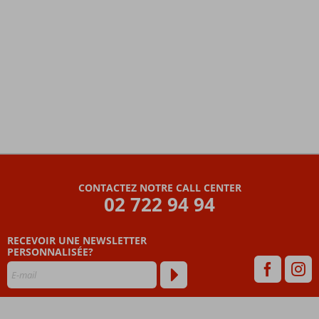
Les
commentaires
sont
CONTACTEZ NOTRE CALL CENTER
écrits
02 722 94 94
par
nos
clients
RECEVOIR UNE NEWSLETTER
après
PERSONNALISÉE?
leur
séjour
dans
Al
Habtoor