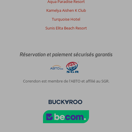
Aqua Paradise Resort
de
sport
Kamelya Aishen K Club
jardin
Turquoise Hotel
piscine
panoramique,
Sunis Elita Beach Resort
mer,
piscine
pour
enfant.
Réservation et paiement sécurisés garantis
Les
couloirs
sont
toujours
propres,
Corendon est membre de l'ABTO et affilié au SGR.
les
chambres
sont
toujours
bien
faites.
Les
tables