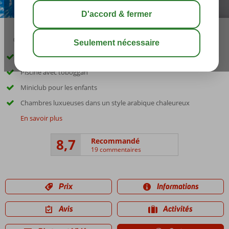
00:30
share
sauver
Directement sur la plage privée Jumeirah
Piscine avec toboggan
Miniclub pour les enfants
Chambres luxueuses dans un style arabique chaleureux
En savoir plus
8,7
Recommandé
19 commentaires
Prix
Informations
Avis
Activités