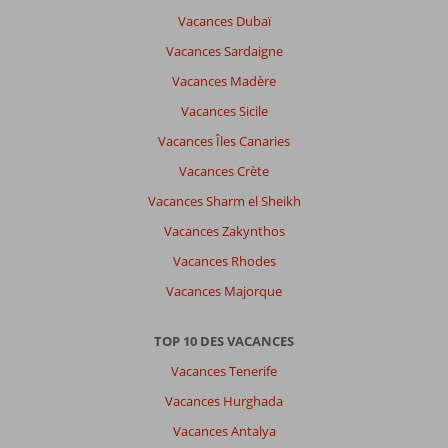
Fatima
10
Vacances Dubaï
Belgie
Vacances Sardaigne
Famille avec grand (es) enfant (s)
,
05 juillet 2025
Vacances Madère
Vacances Sicile
À
Vacances Îles Canaries
propos
Vacances Crète
de
Jumeirah:
Vacances Sharm el Sheikh
Très
Vacances Zakynthos
belle
ville,
Vacances Rhodes
vivante,
Vacances Majorque
grand
choix
d'activités
TOP 10 DES VACANCES
à
Vacances Tenerife
faire,
ville
Vacances Hurghada
multiculturelle
Vacances Antalya
et