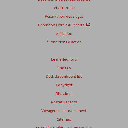
pertinence
des
Visa Turquie
avis
Réservation des sièges
présentés.
En
Corendon Hotels & Resorts
savoir
Affiliation
plus
sur
*Conditions d'action
nos
avis.
Le meilleur prix
Note
Cookies
totale
Décl. de confidentilité
Basé
Copyright
sur:
19
Disclaimer
commentaires
Postes Vacants
Voyager plus durablement
Distribution
Sitemap
des votes
Ouvrir les préférences en cookies