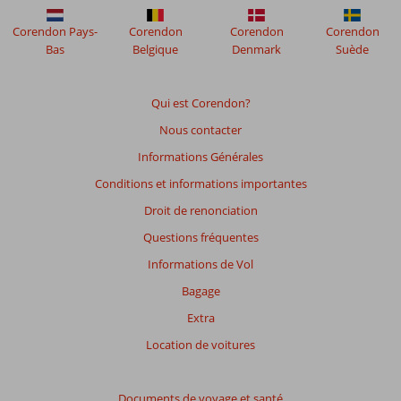
Grand
Corendon Pays-
Corendon
Corendon
Corendon
Resort,
Bas
Belgique
Denmark
Suède
Autograph
Collection
Qui est Corendon?
Les
Nous contacter
avis
datant
Informations Générales
de
Conditions et informations importantes
plus
de
Droit de renonciation
48
Questions fréquentes
mois
ne
Informations de Vol
sont
Bagage
plus
affichés
Extra
afin
Location de voitures
de
garantir
la
Documents de voyage et santé