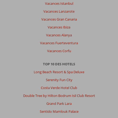
beaucoup
Vacances Istanbul
d'ambiance
Vacances Lanzarote
À
Vacances Gran Canaria
propos
Vacances Ibiza
de
Al
Vacances Alanya
Habtoor
Vacances Fuerteventura
Grand
Resort,
Vacances Corfu
Autograph
Collection:
TOP 10 DES HOTELS
L'hôtel
Long Beach Resort & Spa Deluxe
est
très
Serenity Fun City
bien
Costa Verde Hotel Club
placé,
beaucoup
Double Tree by Hilton Bodrum Isil Club Resort
d'infrastructures
Grand Park Lara
dans
l'hôtel
Sentido Mamlouk Palace
salle