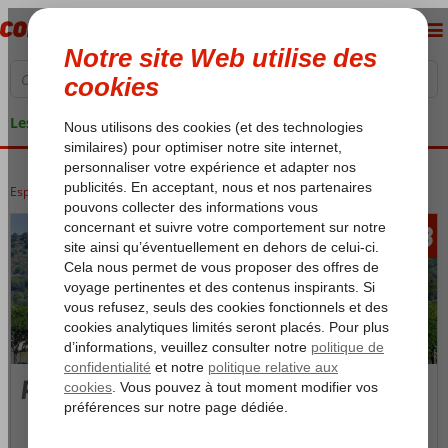
Les garanties de vacances
Espagne
Accueil
Costa Brava
Costa Brava
Pineda de Mar
833
àpd
Pineda de Mar
Photos et Vidéos
Carte