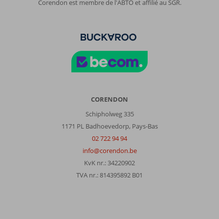
Corendon est membre de l'ABTO et affilié au SGR.
CORENDON
Schipholweg 335
1171 PL Badhoevedorp, Pays-Bas
02 722 94 94
info@corendon.be
KvK nr.: 34220902
TVA nr.: 814395892 B01