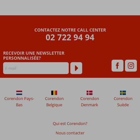
vous le
long du
boulevard
le soir
Centre de
CONTACTEZ NOTRE CALL CENTER
02 722 94 94
spa
comprenant
un sauna et
RECEVOIR UNE NEWSLETTER
un bain turc
PERSONNALISÉE?
Fuengirola
facilement
accessible
en bus
Corendon Pays-
Corendon
Corendon
Corendon
Bas
Belgique
Denmark
Suède
Qui est Corendon?
Nous contacter