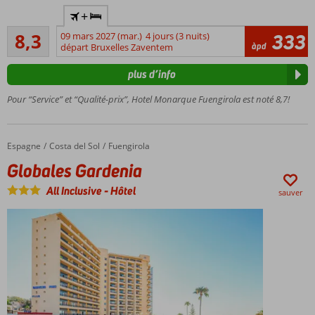
À
+
distance
Très bon
de
8,3
09 mars 2027 (mar.)
4 jours (3 nuits)
333
34
àpd
marche
départ Bruxelles Zaventem
commentaires
de la
plus d’info
plage
Promenez-
Pour “Service” et “Qualité-prix”, Hotel Monarque Fuengirola est noté 8,7!
vous le
long du
boulevard
Espagne
Globales Gardenia
Accueil
Costa del Sol
Fuengirola
le soir
Globales Gardenia
Centre de
spa
All Inclusive
-
Hôtel
sauver
comprenant
un sauna et
un bain turc
Fuengirola
facilement
accessible
en bus