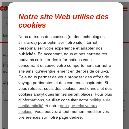
Les garanties de vacances
Accueil
voyages
Fuengirola
avec (Ultra) All Inclusive
4 offres
Filtrez les 4 offres
Trier par: