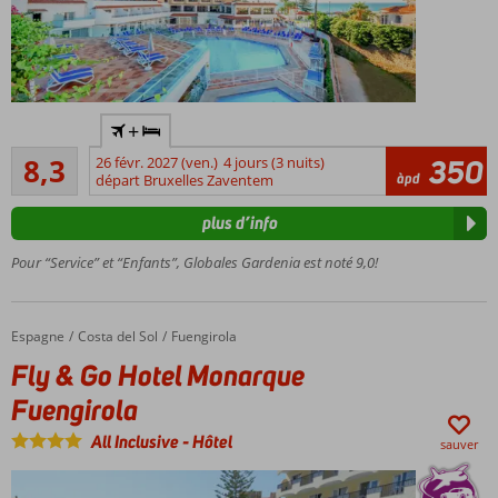
Hôtel 3
+
étoiles
Très bon
confortable
8,3
26 févr. 2027 (ven.)
4 jours (3 nuits)
350
12
àpd
départ Bruxelles Zaventem
Allez
commentaires
directement
plus d’info
sur la plage !
Ne vous
Pour “Service” et “Enfants”, Globales Gardenia est noté 9,0!
ennuyez
jamais,
l'hôtel offre
Espagne
Fly & Go Hotel Monarque Fuengirola
Accueil
Costa del Sol
Fuengirola
de
Fly & Go Hotel Monarque
nombreux
équipements
Fuengirola
Près du
All Inclusive
-
Hôtel
centre de
sauver
Fuengirola
Profitez