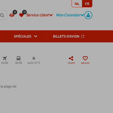
NL
FR
REGISTER
CONTACT
0
0
Service client
Mon Corendon
SPÉCIALES
BILLETS D'AVION
03:00
00:40
août 31°
C
share
sauver
la plage de