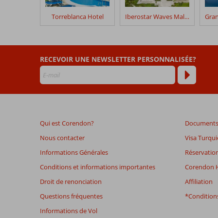
séjour
dans
Torreblanca Hotel
Iberostar Waves Malaga Playa
Las
Piramides
Les
RECEVOIR UNE NEWSLETTER PERSONNALISÉE?
avis
datant
de
plus
de
48
Qui est Corendon?
Documents 
mois
ne
Nous contacter
Visa Turqui
sont
Informations Générales
Réservation
plus
affichés
Conditions et informations importantes
Corendon H
afin
Droit de renonciation
Affiliation
de
garantir
Questions fréquentes
*Conditions
la
Informations de Vol
pertinence