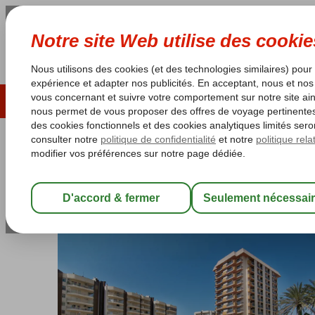
ÉTÉ 2026
LAST MINUTES
S
Les garanties de vacances
Garantie du prix le plu
Espagne
Accueil
Costa del Sol
Fuengirola
Las Piramides
Las Piramides
Chambre et petit déjeuner
-
Hôtel