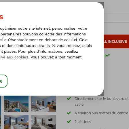
OLEIL D'HIVER
VACANCES AU SOLEIL
ALL INCLUSIVE
s bas*
Pas de surcharge carburant
Annulation gratuite*
Directement sur le boulevard et 
sable
À environ 500 mètres du centre
2 piscines