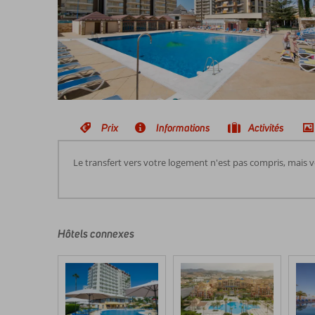
Prix
Informations
Activités
Le transfert vers votre logement n'est pas compris, mais 
Les
commentaires
sont
écrits
Hôtels connexes
par
nos
clients
après
leur