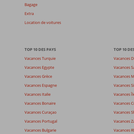
des
Bagage
avis
Extra
présentés.
En
Location de voitures
savoir
plus
sur
nos
TOP 10 DES PAYS
TOP 10 DE
avis.
Vacances Turquie
Vacances D
Vacances Egypte
Vacances S
Vacances Grèce
Vacances 
Vacances Espagne
Vacances Si
Vacances Italie
Vacances Îl
Vacances Bonaire
Vacances C
Vacances Curaçao
Vacances S
Vacances Portugal
Vacances Z
Vacances Bulgarie
Vacances 