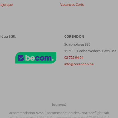
ajorque
Vacances Corfu
ié au SGR.
CORENDON
Schipholweg 335
1171 PL Badhoevedorp, Pays-Bas
02 722 94 94
info@corendon.be
TourWeb
©
accommodation-5256
| accommodationId=5256&tab=flight-tab
NetMatch
bef | Accommodation | 380.0.0.13 | netm-web-ui-production-7f756f55dd-8d2r5