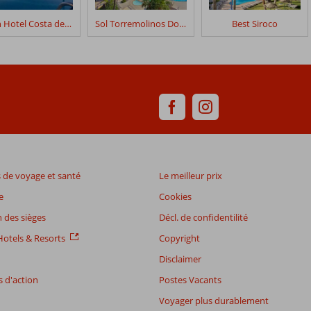
Gran Hotel Costa del Sol
Sol Torremolinos Don Pablo
Best Siroco
de voyage et santé
Le meilleur prix
e
Cookies
 des sièges
Décl. de confidentilité
otels & Resorts
Copyright
Disclaimer
 d'action
Postes Vacants
Voyager plus durablement