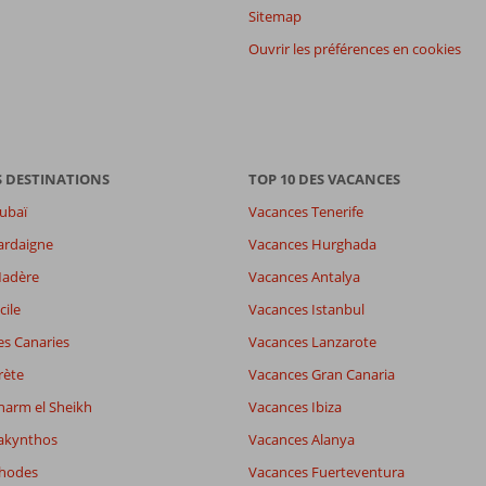
Sitemap
Ouvrir les préférences en cookies
S DESTINATIONS
TOP 10 DES VACANCES
ubaï
Vacances Tenerife
ardaigne
Vacances Hurghada
Madère
Vacances Antalya
cile
Vacances Istanbul
es Canaries
Vacances Lanzarote
rète
Vacances Gran Canaria
harm el Sheikh
Vacances Ibiza
akynthos
Vacances Alanya
Rhodes
Vacances Fuerteventura