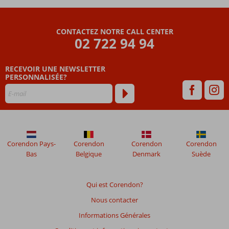
datant
de
plus
CONTACTEZ NOTRE CALL CENTER
de
02 722 94 94
48
mois
ne
RECEVOIR UNE NEWSLETTER
sont
PERSONNALISÉE?
plus
affichés
afin
de
garantir
la
Corendon Pays-
Corendon
Corendon
Corendon
pertinence
Bas
Belgique
Denmark
Suède
des
avis
présentés.
Qui est Corendon?
En
savoir
Nous contacter
plus
Informations Générales
sur