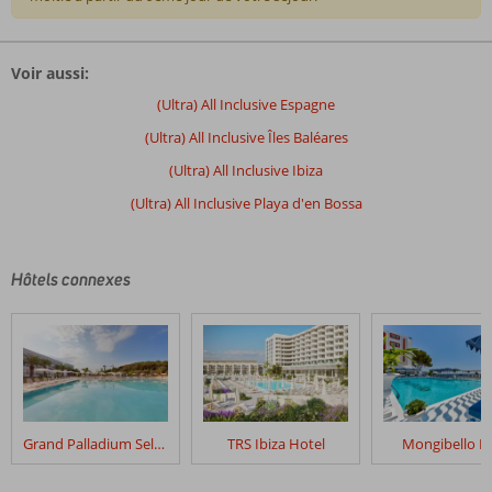
Les
commentaires
Voir aussi:
sont
écrits
(Ultra) All Inclusive Espagne
par
(Ultra) All Inclusive Îles Baléares
nos
clients
(Ultra) All Inclusive Ibiza
après
(Ultra) All Inclusive Playa d'en Bossa
leur
séjour
dans
Grand
Hôtels connexes
Palladium
White
Island
Resort
&
Spa
Grand Palladium Select Palace Ibiza
TRS Ibiza Hotel
Mongibello Ib
Les
avis