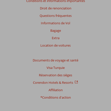
nos
Conditions et informations importantes
avis.
Droit de renonciation
Questions fréquentes
Note
totale
Informations de Vol
Bagage
Basé
sur:
Extra
17
Location de voitures
commentaires
Documents de voyage et santé
Distribution
Visa Turquie
des votes
Impression générale
8,1
Manger
8,2
Réservation des sièges
Emplacement
8,2
Chambres
7,6
Corendon Hotels & Resorts
Service
7,9
Enfants
8,0
Affiliation
Qualité-prix
7,2
Qualité-wifi
7,6
*Conditions d'action
Expériences
de
nos