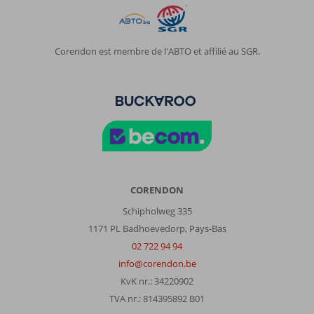
Corendon est membre de l'ABTO et affilié au SGR.
CORENDON
Schipholweg 335
1171 PL Badhoevedorp, Pays-Bas
02 722 94 94
info@corendon.be
KvK nr.: 34220902
TVA nr.: 814395892 B01