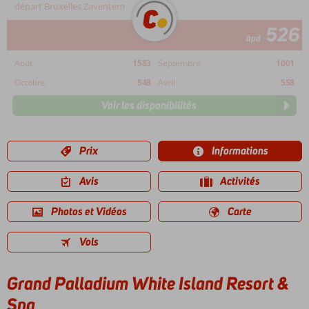
départ Bruxelles Zaventem
526
àpd
Août
1583
Septembre
1001
Octobre
548
Avril
558
Voir les disponibilités
Prix
Informations
Avis
Activités
Photos et Vidéos
Carte
Vols
Grand Palladium White Island Resort &
Spa