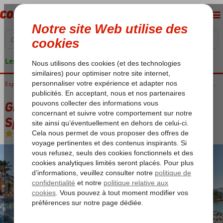
Les garanties de vacances
Accueil
Espagne
Îles Baléares
Ibiza
Playa d'en Bossa
Grand Palladium White Island Resort & Spa
Grand Palladium White Island Resort &
Spa
All Inclusive
-
Hôtel