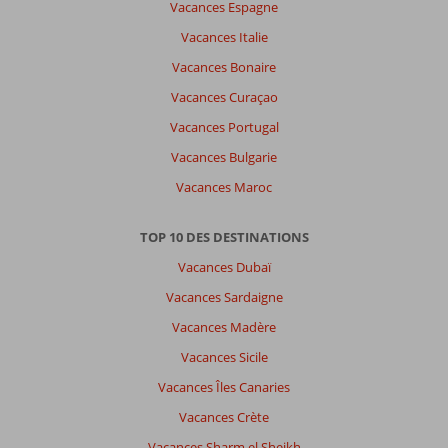
Vacances Espagne
choisissez
une
Vacances Italie
autre
Vacances Bonaire
langue
ici
Vacances Curaçao
Vacances Portugal
Vacances Bulgarie
Vacances Maroc
TOP 10 DES DESTINATIONS
Vacances Dubaï
Vacances Sardaigne
Vacances Madère
Vacances Sicile
Vacances Îles Canaries
Vacances Crète
Vacances Sharm el Sheikh