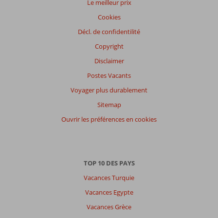
Le meilleur prix
clients
Cookies
Langue
Français (0)
Décl. de confidentilité
Copyright
Filtrer
par
Disclaimer
participants
Postes Vacants
Tous
Voyager plus durablement
Trier
Sitemap
par
datum (nieuw > oud)
Ouvrir les préférences en cookies
Il
n'y
TOP 10 DES PAYS
a
pas
Vacances Turquie
de
Vacances Egypte
commentaires
en
Vacances Grèce
français,