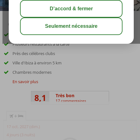
02:45
00:20
août 29°
C
share
sauver
Très bel hôtel à la plage
Plusieurs restaurants à la carte
Près des célèbres clubs
Ville d'Ibiza à environ 5 km
Chambres modernes
En savoir plus
8,1
Très bon
17 commentaires
+
17 oct. 2027 (dim.)
4 jours (3 nuits)