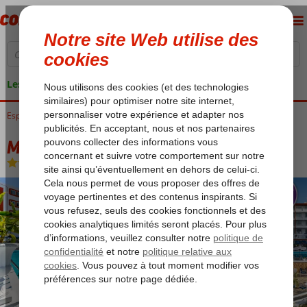
Les garanties de vacances
Espagne
Accueil
Îles Baléares
Ibiza
Santa Eulalia
Mongibello Ibiza
Mongibello Ibiza
Chambre et petit déjeuner
-
Hôtel