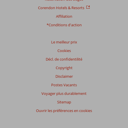
Distribution
Corendon Hotels & Resorts
des votes
Affiliation
Impression générale
8,7
Manger
8,7
Emplacement
8,7
Chambres
8,0
*Conditions d'action
Service
9,0
Enfants
-
Qualité-prix
8,7
Qualité-wifi
8,0
Le meilleur prix
Expériences
Cookies
de
nos
Décl. de confidentilité
clients
Copyright
Langue
Disclaimer
Français (0)
Postes Vacants
Filtrer
par
Voyager plus durablement
participants
Sitemap
Tous
Ouvrir les préférences en cookies
Trier
par