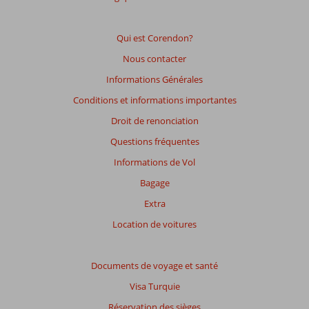
garantir
la
pertinence
Qui est Corendon?
des
Nous contacter
avis
présentés.
Informations Générales
En
Conditions et informations importantes
savoir
plus
Droit de renonciation
sur
Questions fréquentes
nos
avis.
Informations de Vol
Bagage
Note
Extra
totale
Location de voitures
Basé
sur:
3
Documents de voyage et santé
commentaires
Visa Turquie
Réservation des sièges