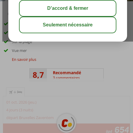
02:45
00:45
août 29°
C
share
sauver
Adult only: âge minimum de 11 ans
Style italien classique
Sur la plage
Vue mer
En savoir plus
8,7
Recommandé
3 commentaires
+
01 oct. 2026 (jeu.)
4 jours (3 nuits)
départ Bruxelles Zaventem
654
àpd