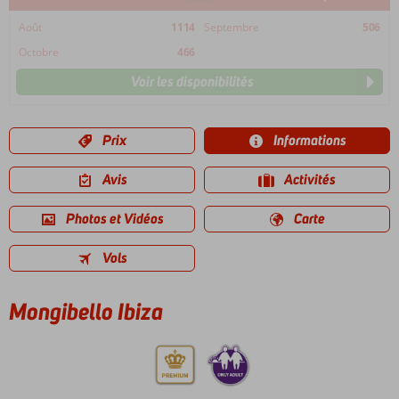
Août
1114
Septembre
506
Octobre
466
Voir les disponibilités
Prix
Informations
Avis
Activités
Photos et Vidéos
Carte
Vols
Mongibello Ibiza