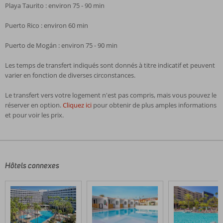
Playa Taurito : environ 75 - 90 min
Puerto Rico : environ 60 min
Puerto de Mogán : environ 75 - 90 min
Les temps de transfert indiqués sont donnés à titre indicatif et peuvent
varier en fonction de diverses circonstances.
Le transfert vers votre logement n'est pas compris, mais vous pouvez le
réserver en option.
Cliquez ici
pour obtenir de plus amples informations
et pour voir les prix.
Les
commentaires
sont
écrits
Hôtels connexes
par
nos
clients
après
leur