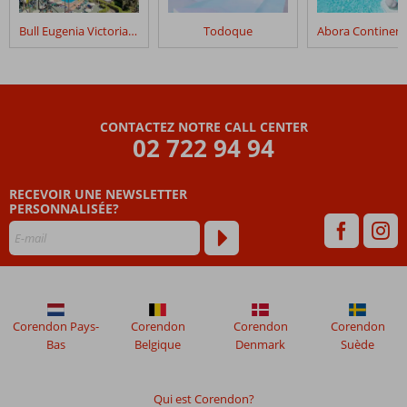
séjour
dans
Bull Eugenia Victoria & Spa
Todoque
Lago
Taurito
&
Waterpark
by
CONTACTEZ NOTRE CALL CENTER
LIVVO
02 722 94 94
Les
RECEVOIR UNE NEWSLETTER
avis
PERSONNALISÉE?
datant
de
plus
de
48
mois
ne
Corendon Pays-
Corendon
Corendon
Corendon
sont
Bas
Belgique
Denmark
Suède
plus
affichés
afin
Qui est Corendon?