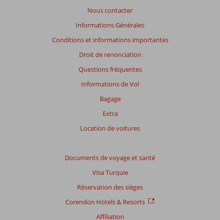
de
Nous contacter
garantir
la
Informations Générales
pertinence
Conditions et informations importantes
des
avis
Droit de renonciation
présentés.
Questions fréquentes
En
savoir
Informations de Vol
plus
Bagage
sur
nos
Extra
avis.
Location de voitures
Note
totale
Documents de voyage et santé
Visa Turquie
Basé
sur:
Réservation des sièges
11
Corendon Hotels & Resorts
commentaires
Affiliation