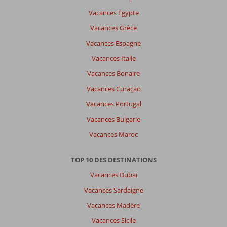
datum (nieuw > oud)
Vacances Egypte
Vacances Grèce
Il
Vacances Espagne
n'y
Vacances Italie
a
pas
Vacances Bonaire
de
Vacances Curaçao
commentaires
en
Vacances Portugal
français,
Vacances Bulgarie
choisissez
une
Vacances Maroc
autre
langue
TOP 10 DES DESTINATIONS
ici
Vacances Dubaï
Vacances Sardaigne
Vacances Madère
Vacances Sicile