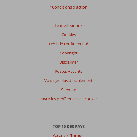
*Conditions d'action
Distribution
des votes
Impression générale
7,4
Manger
5,6
Le meilleur prix
Emplacement
7,5
Chambres
6,9
Cookies
Service
7,2
Enfants
6,6
Qualité-prix
6,3
Qualité-wifi
5,5
Décl. de confidentilité
Copyright
Expériences
Disclaimer
de
nos
Postes Vacants
clients
Langue
Voyager plus durablement
Français (0)
Sitemap
Filtrer
Ouvrir les préférences en cookies
par
participants
Tous
TOP 10 DES PAYS
Trier
par
Vacances Turquie