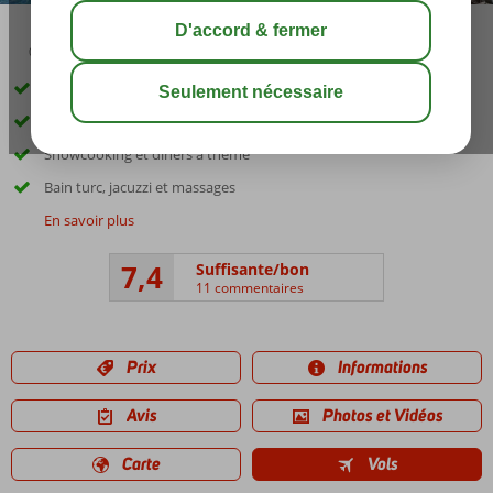
04:20
01:30
août 28°
C
share
sauver
Parc aquatique spectaculaire pour les enfants
À seulement 50 m de la plage
Showcooking et dîners à thème
Bain turc, jacuzzi et massages
En savoir plus
7,4
Suffisante/bon
11 commentaires
Prix
Informations
Avis
Photos et Vidéos
Carte
Vols