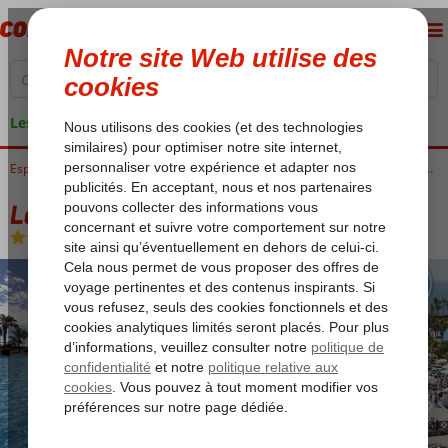
Les garanties de vacances
Accueil
Espagne
Îles Canaries
Gran Canaria
Playa de Taurito
Lago Taurito & Waterpark by LIVVO
Lago Taurito & Waterpark by LIVVO
All Inclusive
-
Hôtel