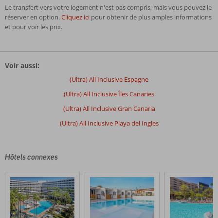
Le transfert vers votre logement n'est pas compris, mais vous pouvez le
réserver en option.
Cliquez ici
pour obtenir de plus amples informations
et pour voir les prix.
Les
commentaires
Voir aussi:
sont
écrits
(Ultra) All Inclusive Espagne
par
(Ultra) All Inclusive Îles Canaries
nos
clients
(Ultra) All Inclusive Gran Canaria
après
(Ultra) All Inclusive Playa del Ingles
leur
séjour
dans
Green
Hôtels connexes
Field
Les
avis
datant
de