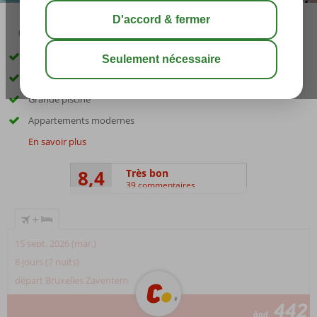
04:20
00:45
août 28°
C
share
sauver
Au coeur de Playa del Inglés
Formule All Inclusive également possible
Grande piscine
Appartements modernes
En savoir plus
8,4
Très bon
39 commentaires
+
15 sept. 2026 (mar.)
8 jours (7 nuits)
départ Bruxelles Zaventem
442
àpd