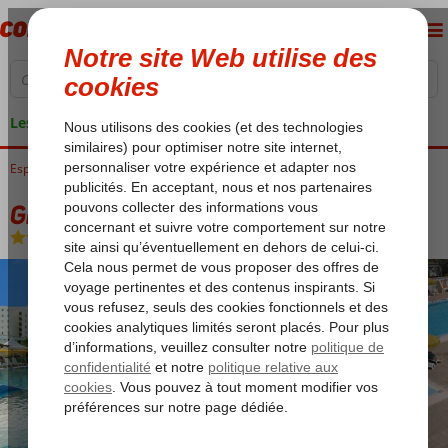
Les garanties de vacances
Espagne
Accueil
Îles Canaries
Gran Canaria
Playa del Ingles
Green Field
Green Field
Chambre et petit déjeuner
-
Appartement