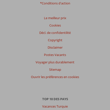
Langue
*Conditions d'action
Français (0)
Filtrer
Le meilleur prix
par
Cookies
participants
Tous
Décl. de confidentilité
Copyright
Trier
par
Disclaimer
datum (nieuw > oud)
Postes Vacants
Voyager plus durablement
Il
Sitemap
n'y
a
Ouvrir les préférences en cookies
pas
de
commentaires
en
TOP 10 DES PAYS
français,
choisissez
Vacances Turquie