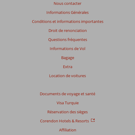
Nous contacter
Note
Informations Générales
totale
Conditions et informations importantes
Basé
Droit de renonciation
sur:
Questions fréquentes
39
commentaires
Informations de Vol
Bagage
Extra
Distribution
des votes
Location de voitures
Impression générale
8,4
Manger
7,9
Emplacement
8,5
Chambres
8,1
Service
Documents de voyage et santé
8,7
Enfants
10
Qualité-prix
8,5
Qualité-wifi
6,9
Visa Turquie
Réservation des sièges
Expériences
de
Corendon Hotels & Resorts
nos
Affiliation
clients