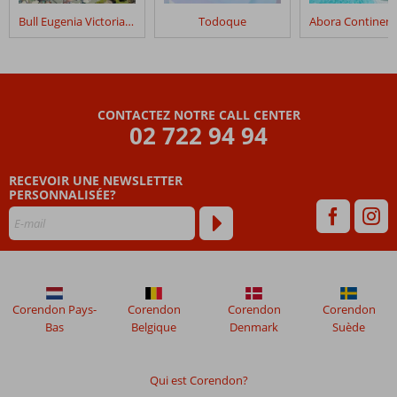
plus
Bull Eugenia Victoria & Spa
Todoque
de
48
mois
ne
sont
CONTACTEZ NOTRE CALL CENTER
plus
02 722 94 94
affichés
afin
de
RECEVOIR UNE NEWSLETTER
garantir
PERSONNALISÉE?
la
pertinence
des
avis
présentés.
En
Corendon Pays-
Corendon
Corendon
Corendon
savoir
Bas
Belgique
Denmark
Suède
plus
sur
nos
Qui est Corendon?
avis.