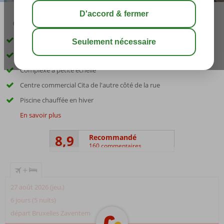
04:20
00:45
août 28°
C
share
sauver
Hébergement réservé aux adultes; l'âge minimum est de 18 ans
Situé à Playa del Ingles
Complexe à petite échelle
Centre commercial Cita de l'autre côté de la rue
Piscine chauffée en hiver
En savoir plus
8,9
Recommandé
160 commentaires
+
27 août 2026 (jeu.)
6 jours (5 nuits)
départ Bruxelles Zaventem