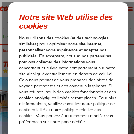
Les garanties de vacances
Espagne
Accueil
Îles Canaries
Gran Canaria
Playa del Ingles
Todoque
Todoque
Logement