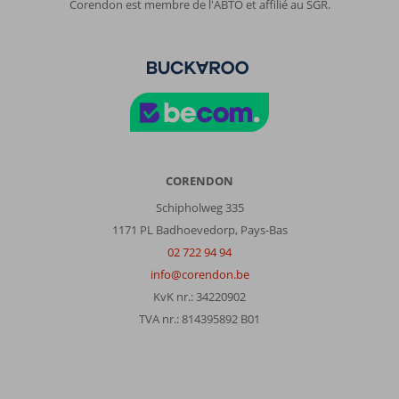
Corendon est membre de l'ABTO et affilié au SGR.
CORENDON
Schipholweg 335
1171 PL Badhoevedorp, Pays-Bas
02 722 94 94
info@corendon.be
KvK nr.: 34220902
TVA nr.: 814395892 B01