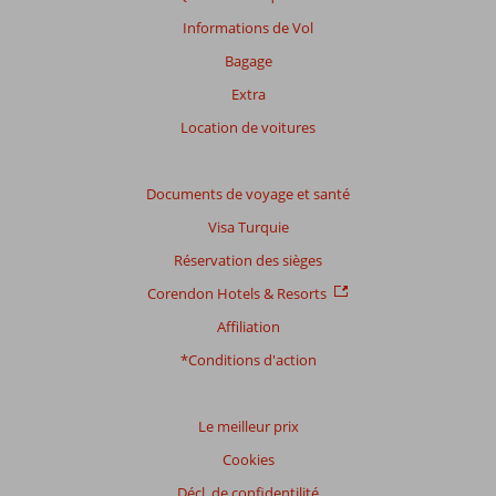
avis.
Informations de Vol
Note
Bagage
totale
Extra
Basé
Location de voitures
sur:
160
commentaires
Documents de voyage et santé
Visa Turquie
Réservation des sièges
Distribution
des votes
Corendon Hotels & Resorts
Impression générale
8,6
Manger
9,0
Affiliation
Emplacement
9,1
Chambres
9,2
Service
9,0
Enfants
-
*Conditions d'action
Qualité-prix
8,6
Qualité-wifi
8,5
Le meilleur prix
Expériences
de
Cookies
nos
clients
Décl. de confidentilité