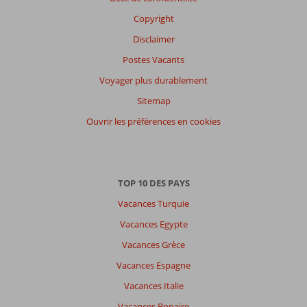
Langue
Copyright
Français (0)
Disclaimer
Filtrer
Postes Vacants
par
participants
Voyager plus durablement
Tous
Sitemap
Trier
Ouvrir les préférences en cookies
par
datum (nieuw > oud)
TOP 10 DES PAYS
Il
Vacances Turquie
n'y
a
Vacances Egypte
pas
Vacances Grèce
de
commentaires
Vacances Espagne
en
Vacances Italie
français,
choisissez
Vacances Bonaire