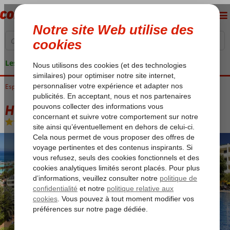
Les garanties de vacances
Espagne
Accueil
Îles Canaries
Tenerife
Puerto de la Cruz
H10 Tenerife Playa
H10 Tenerife Playa
Demi-pension
-
Hôtel