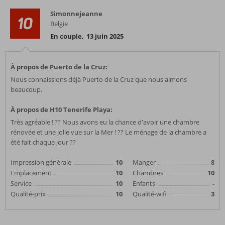
Simonnejeanne
10
Belgie
En couple
,
13 juin 2025
À propos de Puerto de la Cruz:
Nous connaissions déjà Puerto de la Cruz que nous aimons
beaucoup.
À propos de H10 Tenerife Playa:
Très agréable ! ?? Nous avons eu la chance d'avoir une chambre
rénovée et une jolie vue sur la Mer ! ?? Le ménage de la chambre a
été fait chaque jour ??
Impression générale
10
Manger
8
Emplacement
10
Chambres
10
Service
10
Enfants
-
Qualité-prix
10
Qualité-wifi
3