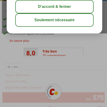
04:20
01:30
août 28°
C
share
sauver
Excellent emplacement à Puerto de la Cruz
2 piscines, 1 pataugeoire
All inclusive également possible
En savoir plus
8,0
Très bon
20 commentaires
+
14 avr. 2027 (mer.)
6 jours (5 nuits)
départ Bruxelles Zaventem
575
àpd