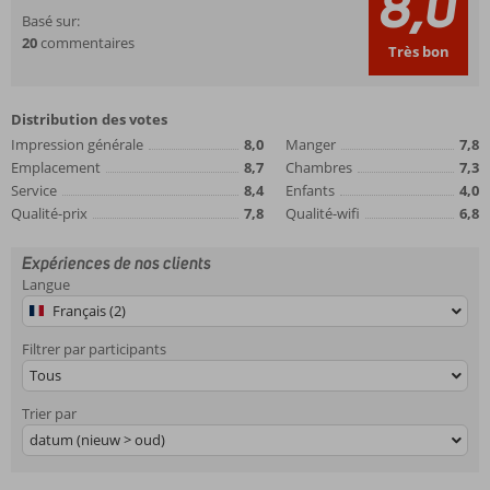
8,0
Basé sur:
20
commentaires
Très bon
Distribution des votes
Impression générale
8,0
Manger
7,8
Emplacement
8,7
Chambres
7,3
Service
8,4
Enfants
4,0
Qualité-prix
7,8
Qualité-wifi
6,8
Expériences de nos clients
Langue
Français (2)
Filtrer par participants
Tous
Trier par
datum (nieuw > oud)