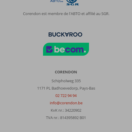
Corendon est membre de l'ABTO et affilié au SGR.
CORENDON
Schipholweg 335
1171 PL Badhoevedorp, Pays-Bas
02 722 94 94
info@corendon.be
KvK nr.: 34220902
TVA nr.: 814395892 B01