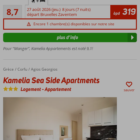
+
à petite
Recommandé
échelle
319
8,7
27 août 2026 (jeu.)
8 jours (7 nuits)
57
àpd
départ Bruxelles Zaventem
Des
commentaires
appartements
Encore 1 chambre(s) disponibles sur notre site
confortables
pour un
plus d’info
séjour sans
soucis
Pour “Manger”, Kamelia Appartements est noté 9,1!
Endroit
calme
Plage et
Grèce
Kamelia Sea Side Apartments
Accueil
Corfu
Agios Georgios
centre à
Kamelia Sea Side Apartments
proximité
Logement
-
Appartement
sauver