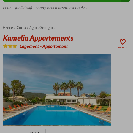
familial
Pour “Qualité-wifi”, Sandy Beach Resort est noté 8,0!
Séjour
en
formule
Grèce
Kamelia Appartements
Accueil
Corfu
Agios Georgios
all
Kamelia Appartements
inclusive
Logement
-
Appartement
sauver
Hébergement