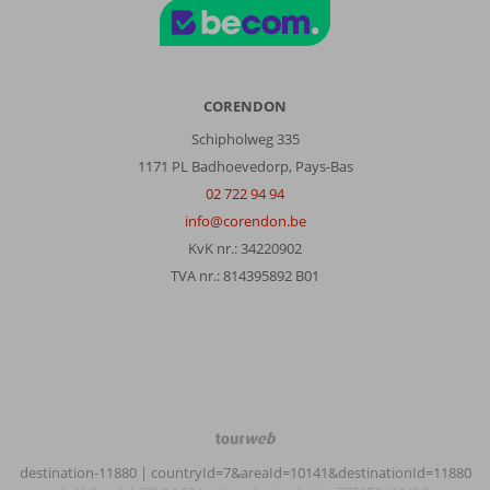
CORENDON
Schipholweg 335
1171 PL Badhoevedorp, Pays-Bas
02 722 94 94
info@corendon.be
KvK nr.: 34220902
TVA nr.: 814395892 B01
TourWeb
©
destination-11880
| countryId=7&areaId=10141&destinationId=11880
NetMatch