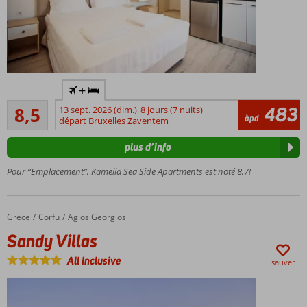
A
+
quelques
Recommandé
pas de la
483
8,5
13 sept. 2026 (dim.)
8 jours (7 nuits)
27
àpd
plage
départ Bruxelles Zaventem
commentaires
À
plus d’info
distance
de
Pour “Emplacement”, Kamelia Sea Side Apartments est noté 8,7!
marche
d'Agios
Georgios
Grèce
Sandy Villas
Accueil
Corfu
Agios Georgios
Hébergement
Sandy Villas
à petite
échelle
All Inclusive
sauver
Studios
spacieux et
confortables