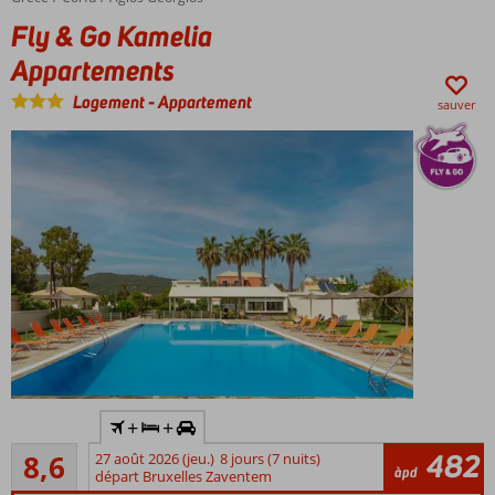
Profitez de
Fly & Go Kamelia
divers
restaurants
Appartements
Restez en
Logement
-
Appartement
sauver
forme grâce
à diverses
installations
sportives
Y
+
+
compris
Recommandé
la
482
8,6
27 août 2026 (jeu.)
8 jours (7 nuits)
69
àpd
voiture
départ Bruxelles Zaventem
commentaires