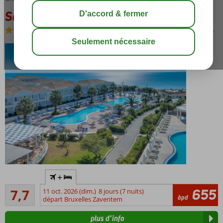
Sandy Beach Resort
All Inclusive
-
Hôtel
sauver
Sur la
+
magnifique
Bon
plage de
655
7,7
11 oct. 2026 (dim.)
8 jours (7 nuits)
46
àpd
sable
départ Bruxelles Zaventem
commentaires
Superbe
plus d’info
resort