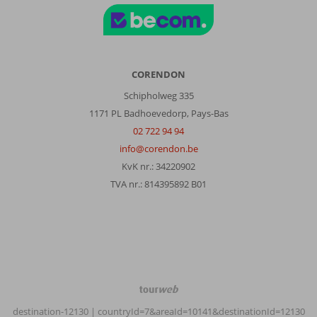
CORENDON
Schipholweg 335
1171 PL Badhoevedorp, Pays-Bas
02 722 94 94
info@corendon.be
KvK nr.: 34220902
TVA nr.: 814395892 B01
TourWeb
©
destination-12130
| countryId=7&areaId=10141&destinationId=12130