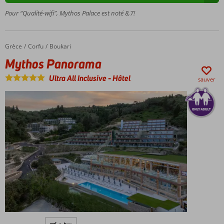
imprenable
Pour “Qualité-wifi”, Mythos Palace est noté 8,7!
sur la mer
Plaisir
culinaire des
Grèce
Mythos Panorama
Accueil
Corfu
Boukari
buffets, à la
Mythos Panorama
carte et
gastronomie
Ultra All Inclusive
-
Hôtel
sauver
Beaucoup
d'activités, de
sports et de
divertissements
Hôtel