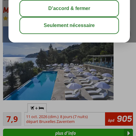
Mythos Palace
All Inclusive
-
Hôtel
sauver
Adult
+
Only
Bon
hotel; âge
905
7,9
11 oct. 2026 (dim.)
8 jours (7 nuits)
25
àpd
minimum
départ Bruxelles Zaventem
commentaires
16 ans
plus d’info
Vue