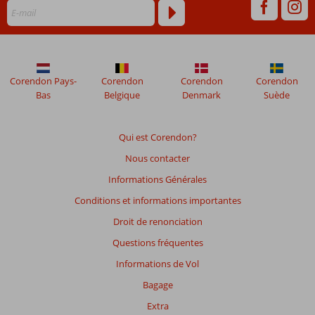
modernes
Pas moins
de 4
restaurants
à la carte
Corendon Pays-
Corendon
Corendon
Corendon
Bas
Belgique
Denmark
Suède
Qui est Corendon?
Nous contacter
Informations Générales
Conditions et informations importantes
Droit de renonciation
Questions fréquentes
Informations de Vol
Bagage
Extra