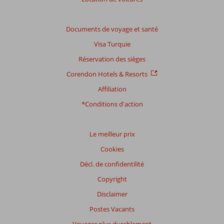
Note
totale
Documents de voyage et santé
Basé
Visa Turquie
sur:
361
Réservation des sièges
commentaires
Corendon Hotels & Resorts
Affiliation
Distribution
*Conditions d'action
des votes
Impression générale
8,0
Manger
8,1
Emplacement
8,4
Chambres
7,1
Le meilleur prix
Service
8,2
Enfants
6,8
Cookies
Qualité-prix
7,6
Qualité-wifi
7,9
Décl. de confidentilité
Expériences
Copyright
de
nos
Disclaimer
clients
Postes Vacants
Langue
Voyager plus durablement