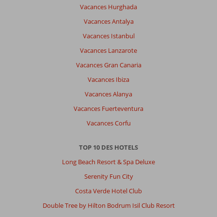
un
Vacances Hurghada
5*)
Personnel:
Vacances Antalya
je
Vacances Istanbul
suis
mitigé
Vacances Lanzarote
des
Vacances Gran Canaria
gens
tres
Vacances Ibiza
sympa
Vacances Alanya
et
d'autres
Vacances Fuerteventura
bcp
Vacances Corfu
moins
Acceuil
vraiment
TOP 10 DES HOTELS
laborieux
Long Beach Resort & Spa Deluxe
!!!!
Serenity Fun City
Impression générale
7
Manger
7
Costa Verde Hotel Club
Emplacement
7
Chambres
5
Service
5
Enfants
-
Double Tree by Hilton Bodrum Isil Club Resort
Qualité-prix
7
Qualité-wifi
5