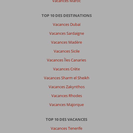
Vacances Maroc
Endroit
superbe,
TOP 10 DES DESTINATIONS
plage
Vacances Dubaï
privée,
petit
Vacances Sardaigne
village
Vacances Madère
sympa
Vacances Sicile
À
Vacances Îles Canaries
propos
de
Vacances Crète
Out
Vacances Sharm el Sheikh
of
the
Vacances Zakynthos
Blue
Vacances Rhodes
Resort:
Chambre
Vacances Majorque
de
qualitée
TOP 10 DES VACANCES
moyenne
(pas
Vacances Tenerife