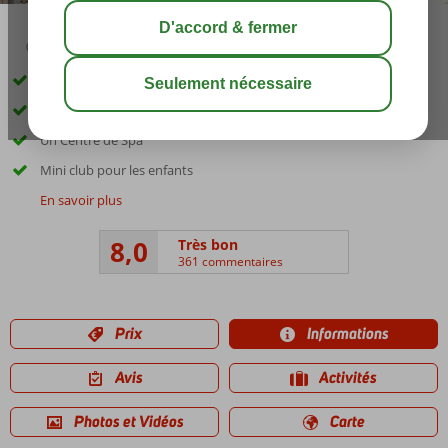
03:30
août 29°
C
share
sauver
Directement sur la plage
Piscine avec toboggans
Un Centre de Spa
Mini club pour les enfants
En savoir plus
8,0
Très bon
361 commentaires
Prix
Informations
Avis
Activités
Photos et Vidéos
Carte