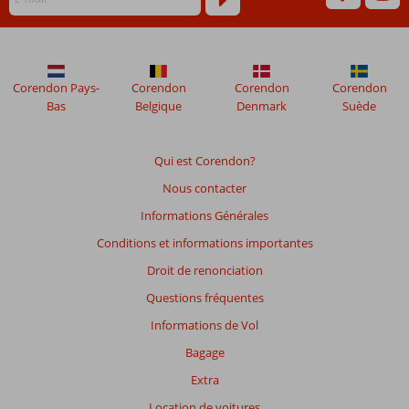
de
48
mois
ne
sont
Corendon Pays-
Corendon
Corendon
Corendon
plus
Bas
Belgique
Denmark
Suède
affichés
afin
de
Qui est Corendon?
garantir
Nous contacter
la
pertinence
Informations Générales
des
Conditions et informations importantes
avis
présentés.
Droit de renonciation
En
Questions fréquentes
savoir
plus
Informations de Vol
sur
Bagage
nos
avis.
Extra
Location de voitures