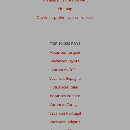
Français (61)
Sitemap
Filtrer
par
Ouvrir les préférences en cookies
participants
Tous
Trier
TOP 10 DES PAYS
par
Vacances Turquie
datum (nieuw > oud)
Vacances Egypte
Vacances Grèce
Anonyme
7,0
Belgie
Vacances Espagne
Avec des amis
,
Vacances Italie
07 octobre 2025
Vacances Bonaire
Vacances Curaçao
À
propos
Vacances Portugal
de
Vacances Bulgarie
Agia
Pelagia: