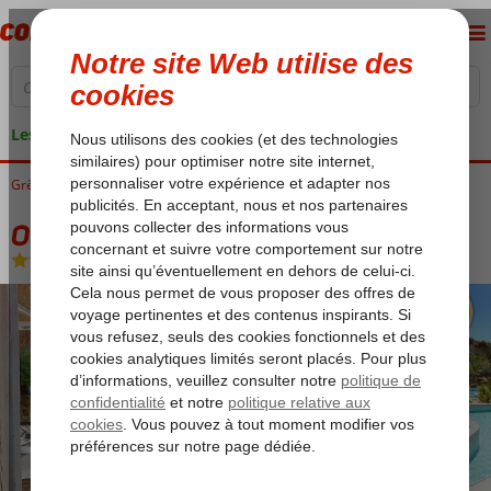
Les garanties de vacances
Grèce
Accueil
Crète
Agia Pelagia
Out of the Blue Resort
Out of the Blue Resort
All Inclusive
-
Hôtel