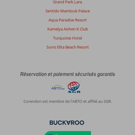
Grand Park Lara
Sentido Mamlouk Palace
Jeanphilippe
8,0
Aqua Paradise Resort
Belgie
Kamelya Aishen K Club
Famille avec grand (es) enfant (s)
,
14 septembre 2025
Turquoise Hotel
Sunis Elita Beach Resort
À
propos
de
Agia
Réservation et paiement sécurisés garantis
Pelagia:
Endroit
paradisiaque
Amoureux
Corendon est membre de l'ABTO et affilié au SGR.
de
la
Grèce
De
magnifiques