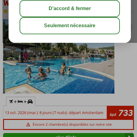
Waterpark
Demi-pension
-
Hôtel
sauver
+
+
733
13 oct. 2026 (mar.)
8 jours (7 nuits)
départ Amsterdam
àpd
Encore 2 chambre(s) disponibles sur notre site