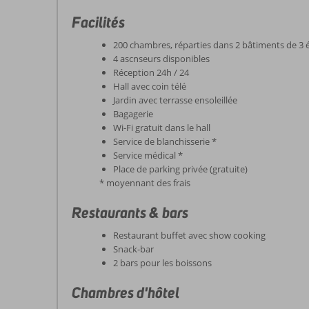
Facilités
200 chambres, réparties dans 2 bâtiments de 3 
4 ascnseurs disponibles
Réception 24h / 24
Hall avec coin télé
Jardin avec terrasse ensoleillée
Bagagerie
Wi-Fi gratuit dans le hall
Service de blanchisserie *
Service médical *
Place de parking privée (gratuite)
* moyennant des frais
Restaurants & bars
Restaurant buffet avec show cooking
Snack-bar
2 bars pour les boissons
Chambres d'hôtel