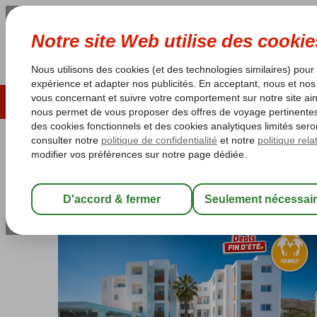
ÉTÉ 2026
LAST MINUTES
S
Les garanties de vacances
Garantie du prix le plu
Grèce
Accueil
Crète
Chersonissos
Arminda Hotel & Spa
Arminda Hotel & Spa
All Inclusive
-
Hôtel