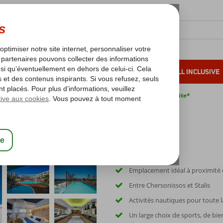
OLEIL D'HIVER
VACANCES AU SOLEIL
ALL INCLUSIVE
s bas*
Pas de surcharge carburant
Annulation gratuite*
Emplacement idéal à proximité d
Entre Chersonissos et Stalis
Activités nautiques pour toute l
Un large choix de sports, de bie