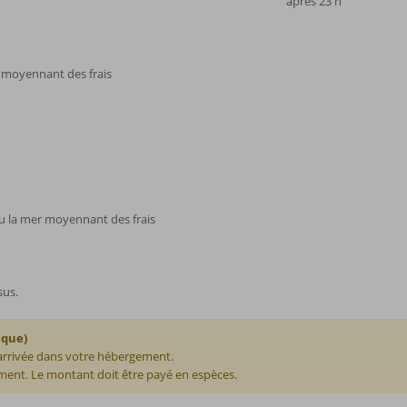
après 23 h
r moyennant des frais
 ou la mer moyennant des frais
sus.
ique)
 arrivée dans votre hébergement.
ent. Le montant doit être payé en espèces.