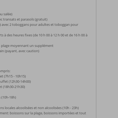
au salée)
 transats et parasols (gratuit)
e) avec 2 toboggans pour adultes et toboggan pour
 à des heures fixes (de 10 h 00 à 12 h 00 et de 16 h 00 à
 la plage moyennant un supplément
ain (payant, avec caution)
ompris:
et (7h15 - 10h15)
buffet (12h30-14h00)
fet (18h30-21h30)
s (10h-18h)
ns locales alcoolisées et non alcoolisées (10h - 23h)
nt: boissons sur la plage, boissons importées et tout