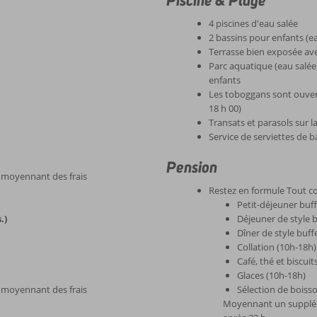
Piscine & Plage
4 piscines d'eau salée
2 bassins pour enfants (e
Terrasse bien exposée avec
Parc aquatique (eau salé
enfants
Les toboggans sont ouverts
18 h 00)
Transats et parasols sur
Service de serviettes de b
Pension
r moyennant des frais
Restez en formule Tout c
Petit-déjeuner buff
.)
Déjeuner de style 
Dîner de style buf
Collation (10h-18h)
Café, thé et biscuit
Glaces (10h-18h)
r moyennant des frais
Sélection de boisso
Moyennant un suppléme