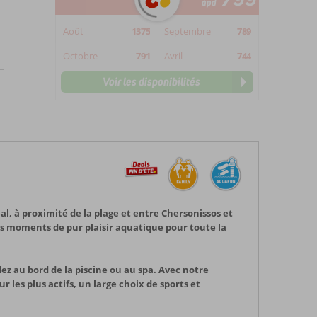
àpd
Août
1375
Septembre
789
Octobre
791
Avril
744
Voir les disponibilités
, à proximité de la plage et entre Chersonissos et
es moments de pur plaisir aquatique pour toute la
z au bord de la piscine ou au spa. Avec notre
 les plus actifs, un large choix de sports et