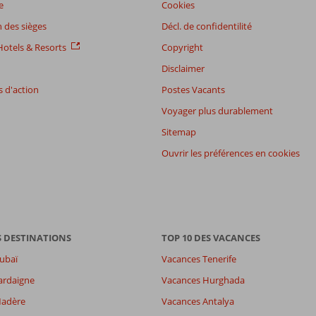
e
Cookies
 des sièges
Décl. de confidentilité
otels & Resorts
Copyright
Disclaimer
 d'action
Postes Vacants
Voyager plus durablement
Sitemap
Ouvrir les préférences en cookies
S DESTINATIONS
TOP 10 DES VACANCES
ubaï
Vacances Tenerife
ardaigne
Vacances Hurghada
Madère
Vacances Antalya