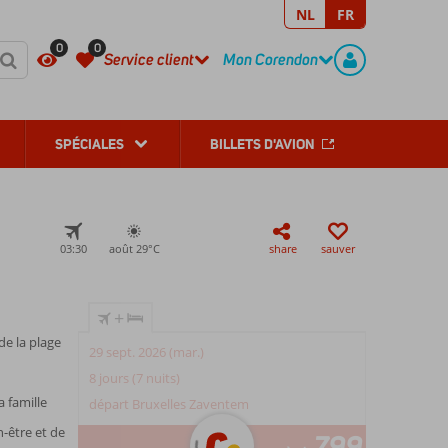
NL
FR
REGISTER
CONTACT
0
0
Service client
Mon Corendon
SPÉCIALES
BILLETS D'AVION
03:30
août 29°
C
share
sauver
+
e la plage
29 sept. 2026 (mar.)
8 jours (7 nuits)
a famille
départ Bruxelles Zaventem
n-être et de
799