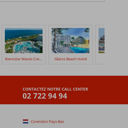
Iberostar Waves Creta Panorama & Mare
Glaros Beach Hotel
Missiria Suite
CONTACTEZ NOTRE CALL CENTER
02 722 94 94
Corendon Pays-Bas