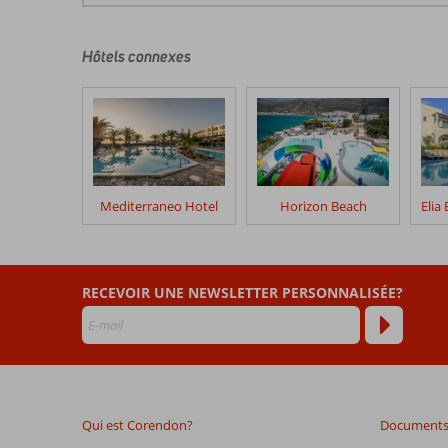
commentaires
sont
écrits
Hôtels connexes
par
nos
clients
après
leur
séjour
dans
Mediterraneo Hotel
Horizon Beach
Arminda
Hotel
&
Spa
RECEVOIR UNE NEWSLETTER PERSONNALISÉE?
Les
avis
datant
de
plus
Qui est Corendon?
Documents 
de
48