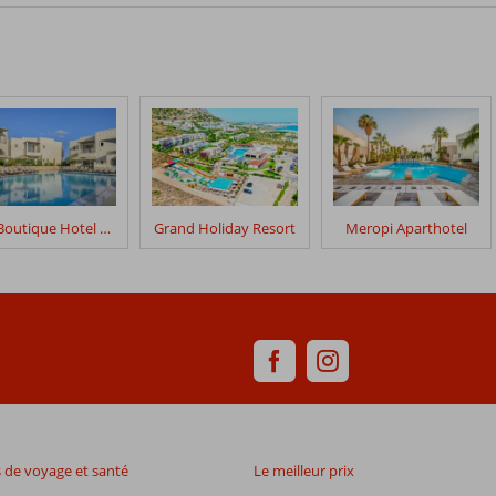
Elia Boutique Hotel by S Resorts
Grand Holiday Resort
Meropi Aparthotel
de voyage et santé
Le meilleur prix