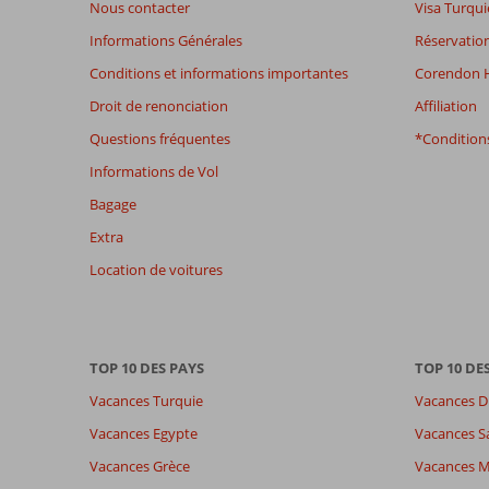
Nous contacter
Visa Turqui
mois
Informations Générales
Réservation
ne
sont
Conditions et informations importantes
Corendon H
plus
Droit de renonciation
Affiliation
affichés
afin
Questions fréquentes
*Conditions
de
Informations de Vol
garantir
la
Bagage
pertinence
Extra
des
avis
Location de voitures
présentés.
En
savoir
plus
TOP 10 DES PAYS
TOP 10 DE
sur
nos
Vacances Turquie
Vacances D
avis.
Vacances Egypte
Vacances S
Vacances Grèce
Vacances 
Note totale
Distribution des votes