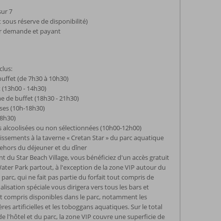
sur 7
 sous réserve de disponibilité)
sur demande et payant
clus:
buffet (de 7h30 à 10h30)
 (13h00 - 14h30)
e de buffet (18h30 - 21h30)
rses (10h-18h30)
18h30)
s alcoolisées ou non sélectionnées (10h00-12h00)
hissements à la taverne « Cretan Star » du parc aquatique
ehors du déjeuner et du dîner
nt du Star Beach Village, vous bénéficiez d'un accès gratuit
ater Park partout, à l'exception de la zone VIP autour du
 parc, qui ne fait pas partie du forfait tout compris de
nalisation spéciale vous dirigera vers tous les bars et
t compris disponibles dans le parc, notamment les
ières artificielles et les toboggans aquatiques. Sur le total
e l'hôtel et du parc, la zone VIP couvre une superficie de