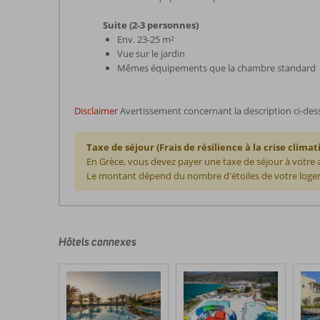
Suite (2-3 personnes)
Env. 23-25 m²
Vue sur le jardin
Mêmes équipements que la chambre standard
Disclaimer
Avertissement concernant la description ci-des
Taxe de séjour (Frais de résilience à la crise climat
En Grèce, vous devez payer une taxe de séjour à votre
Le montant dépend du nombre d'étoiles de votre logem
Les
commentaires
sont
écrits
Hôtels connexes
par
nos
clients
après
leur