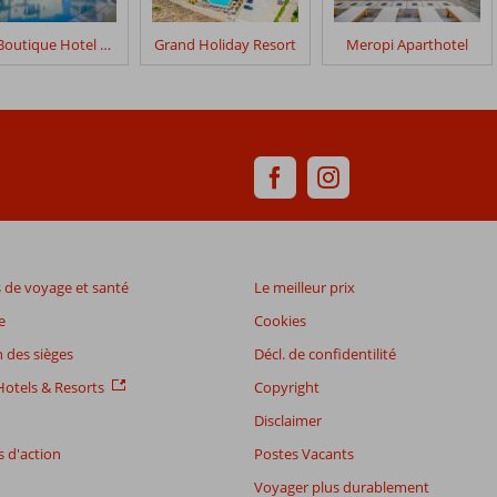
Elia Boutique Hotel by S Resorts
Grand Holiday Resort
Meropi Aparthotel
de voyage et santé
Le meilleur prix
e
Cookies
 des sièges
Décl. de confidentilité
otels & Resorts
Copyright
Disclaimer
 d'action
Postes Vacants
Voyager plus durablement