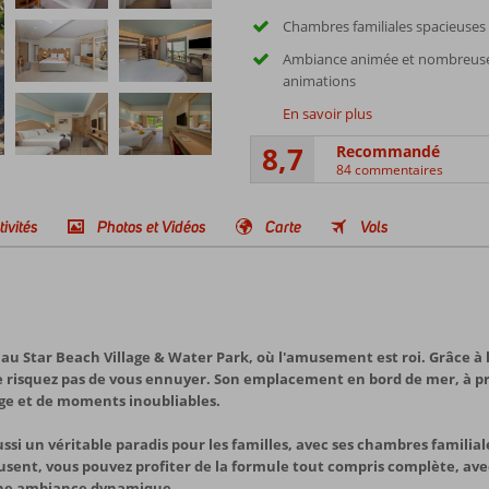
Chambres familiales spacieuses
Ambiance animée et nombreus
animations
En savoir plus
8,7
Recommandé
84 commentaires
tivités
Photos et Vidéos
Carte
Vols
 au Star Beach Village & Water Park, où l'amusement est roi. Grâce à 
ne risquez pas de vous ennuyer. Son emplacement en bord de mer, à pr
lage et de moments inoubliables.
aussi un véritable paradis pour les familles, avec ses chambres famili
sent, vous pouvez profiter de la formule tout compris complète, avec
une ambiance dynamique.