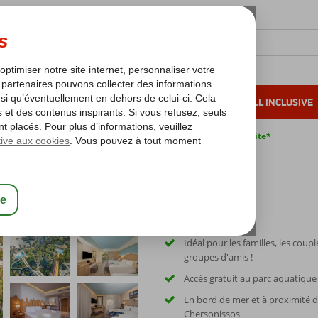
OLEIL D'HIVER
VACANCES AU SOLEIL
ALL INCLUSIVE
s bas*
Pas de surcharge carburant
Annulation gratuite*
Idéal pour les familles, les coupl
groupes d'amis !
Accès gratuit au parc aquatique
En bord de mer et à proximité 
Chersonissos