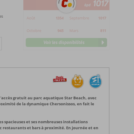
1017
àpd
es
Août
1354
Septembre
1017
Octobre
945
Mars
811
Voir les disponibilités
l'accès gratuit au parc aquatique Star Beach, avec
oximité de la dynamique Chersonissos, en fait le
ales spacieuses et ses nombreuses installations
 restaurants et bars à proximité. En journée et en