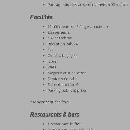
Parc aquatique Star Beach à environ 50 mètres
Facilités
12 bâtiments de 2 étages maximum
2 ascenseurs
402 chambres
Réception 24h/24
Hall
Coffre à bagages
Jardin
Wi-Fi
Magasin et supérette*
Service médical*
Salon de coiffure*
Parking public et privé
* Moyennant des frais
Restaurants & bars
1 restaurant-buffet
2 restaurants de spécialités