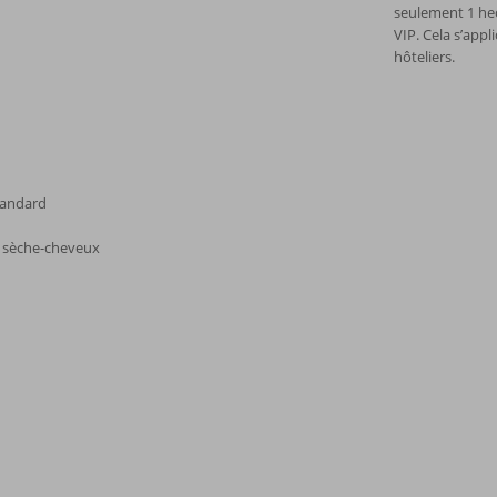
seulement 1 hec
VIP. Cela s’appl
hôteliers.
tandard
et sèche-cheveux