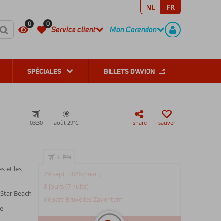
NL
FR
REGISTER
CONTACT
0
0
Service client
Mon Corendon
SPÉCIALES
BILLETS D'AVION
03:30
août 29°
C
share
sauver
+
es et les
29 sept. 2026 (mar.)
8 jours (7 nuits)
 Star Beach
départ Bruxelles Zaventem
de