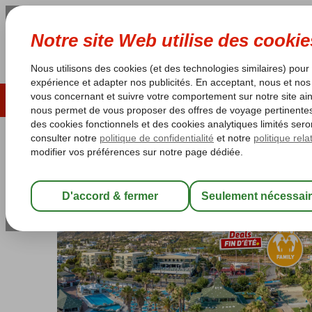
ÉTÉ 2026
LAST MINUTES
S
Les garanties de vacances
Garantie du prix le plu
Grèce
Accueil
Crète
Chersonissos
Star Beach Village & Water Park
Star Beach Village & Water Park
All Inclusive
-
Hôtel