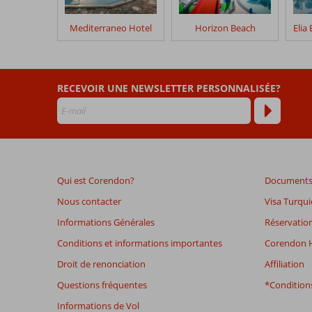
séjour
dans
Mediterraneo Hotel
Horizon Beach
Star
Beach
Village
&
RECEVOIR UNE NEWSLETTER PERSONNALISÉE?
Water
Park
Les
avis
datant
Qui est Corendon?
Documents 
de
plus
Nous contacter
Visa Turqui
de
Informations Générales
Réservation
48
mois
Conditions et informations importantes
Corendon H
ne
Droit de renonciation
Affiliation
sont
plus
Questions fréquentes
*Conditions
affichés
Informations de Vol
afin