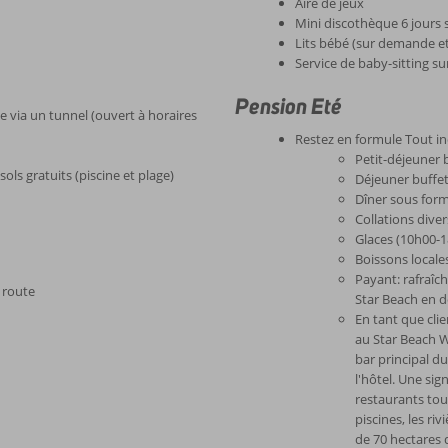
Aire de jeux
Mini discothèque 6 jours 
Lits bébé (sur demande et
Service de baby-sitting 
Pension Eté
e via un tunnel (ouvert à horaires
Restez en formule Tout in
Petit-déjeuner 
sols gratuits (piscine et plage)
Déjeuner buffet
Dîner sous form
Collations dive
Glaces (10h00-
Boissons locale
Payant: rafraîc
a route
Star Beach en d
En tant que clie
au Star Beach W
bar principal du
l'hôtel. Une sig
restaurants tou
piscines, les riv
de 70 hectares d