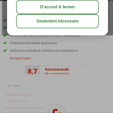
03:30
août 29°
C
share
sauver
Idéal pour les familles, les couples et les groupes d'amis !
Accès gratuit au parc aquatique Star Beach
En bord de mer et à proximité de Chersonissos
Chambres familiales spacieuses
Ambiance animée et nombreuses animations
En savoir plus
8,7
Recommandé
84 commentaires
+
29 sept. 2026 (mar.)
8 jours (7 nuits)
départ Bruxelles Zaventem