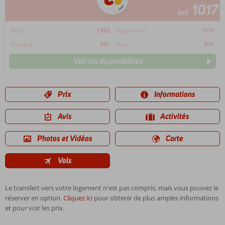
1017
àpd
Août
1363
Septembre
1017
Octobre
951
Mars
811
Voir les disponibilités
Prix
Informations
Avis
Activités
Photos et Vidéos
Carte
Vols
Le transfert vers votre logement n'est pas compris, mais vous pouvez le
réserver en option.
Cliquez ici
pour obtenir de plus amples informations
et pour voir les prix.