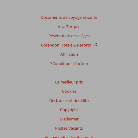
Note
totale
Documents de voyage et santé
Visa Turquie
Basé
sur:
Réservation des sièges
84
Corendon Hotels & Resorts
commentaires
Affiliation
*Conditions d'action
Distribution
des votes
Impression générale
8,7
Manger
8,8
Le meilleur prix
Emplacement
8,8
Chambres
8,2
Cookies
Service
8,6
Enfants
8,7
Qualité-prix
8,4
Qualité-wifi
8,0
Décl. de confidentilité
Copyright
Expériences
Disclaimer
de
nos
Postes Vacants
clients
Langue
Voyager plus durablement