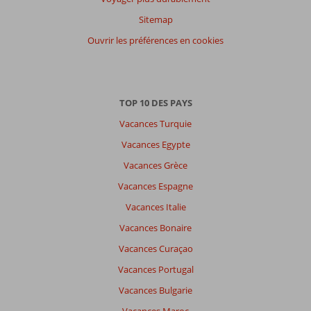
Français (5)
Sitemap
Filtrer
Ouvrir les préférences en cookies
par
participants
Tous
TOP 10 DES PAYS
Trier
par
Vacances Turquie
datum (nieuw > oud)
Vacances Egypte
Vacances Grèce
Christophe
8,0
Vacances Espagne
Belgie
Vacances Italie
Famille avec jeunes enfant (s)
,
21 octobre 2025
Vacances Bonaire
Vacances Curaçao
À
Vacances Portugal
propos
Vacances Bulgarie
de
Chersonissos: