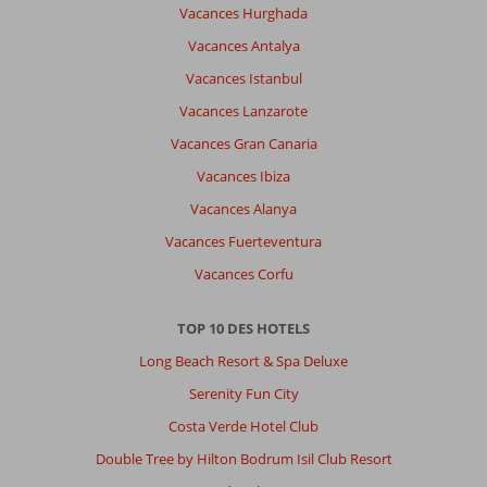
Vacances Hurghada
et
nous
Vacances Antalya
n’avons
Vacances Istanbul
jamais
eu
Vacances Lanzarote
froid.
Vacances Gran Canaria
Nous
avons
Vacances Ibiza
profité
Vacances Alanya
tous
les
Vacances Fuerteventura
jours
Vacances Corfu
des
piscines
et
TOP 10 DES HOTELS
de
Long Beach Resort & Spa Deluxe
la
mer.
Serenity Fun City
Génial.
Costa Verde Hotel Club
À
Double Tree by Hilton Bodrum Isil Club Resort
propos