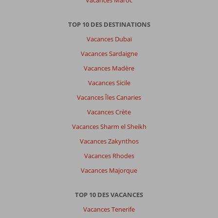
Vacances Maroc
La
crête
TOP 10 DES DESTINATIONS
est
Vacances Dubaï
vraiment
une
Vacances Sardaigne
belle
Vacances Madère
destination
surtout
Vacances Sicile
en
Vacances Îles Canaries
octobre.
Le
Vacances Crète
climat
Vacances Sharm el Sheikh
y
était
Vacances Zakynthos
excellent.
Vacances Rhodes
Nous
n’avons
Vacances Majorque
pas
souffert
TOP 10 DES VACANCES
de
la
Vacances Tenerife
chaleur