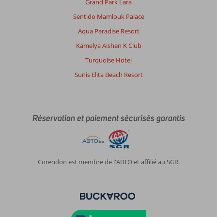
Grand Park Lara
de
Star
Sentido Mamlouk Palace
Beach
Aqua Paradise Resort
Village
&
Kamelya Aishen K Club
Water
Turquoise Hotel
Park:
Le
Sunis Elita Beach Resort
star
Beach
water
Park
Réservation et paiement sécurisés garantis
et
un
village
à
part
Corendon est membre de l'ABTO et affilié au SGR.
entière
avec
un
énorme
Aqua