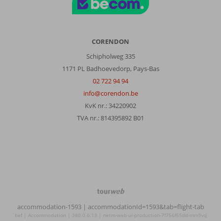
Park.
Idéal
avec
nos
enfants
CORENDON
nous
Schipholweg 335
nous
1171 PL Badhoevedorp, Pays-Bas
sommes
vraiment
02 722 94 94
bien
info@corendon.be
amusé
KvK nr.: 34220902
.
TVA nr.: 814395892 B01
La
plage
est
accessible
depuis
l’hôtel
ce
qui
TourWeb
évite
©
accommodation-1593
| accommodationId=1593&tab=flight-tab
de
NetMatch
bef | Accommodation | 380.0.0.13 | netm-web-ui-production-7f756f55dd-mm9vq
traverser