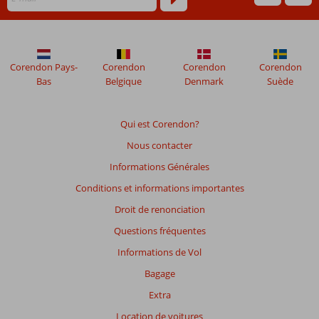
plus
de
48
mois
ne
Corendon Pays-
Corendon
Corendon
Corendon
sont
Bas
Belgique
Denmark
Suède
plus
affichés
afin
Qui est Corendon?
de
Nous contacter
garantir
la
Informations Générales
pertinence
Conditions et informations importantes
des
avis
Droit de renonciation
présentés.
Questions fréquentes
En
savoir
Informations de Vol
plus
Bagage
sur
nos
Extra
avis.
Location de voitures