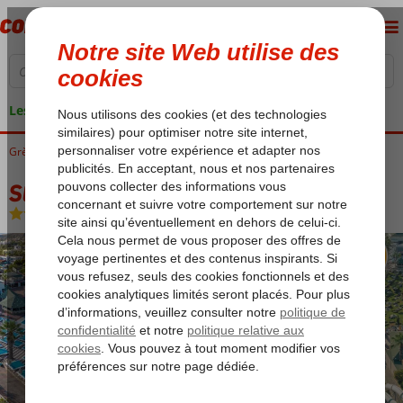
Les garanties de vacances
Grèce
Accueil
Crète
Chersonissos
Star Beach Village & Water Park
Star Beach Village & Water Park
All Inclusive
-
Hôtel